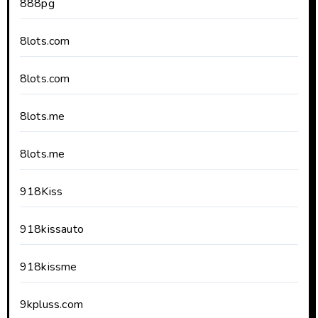
888pg
8lots.com
8lots.com
8lots.me
8lots.me
918Kiss
918kissauto
918kissme
9kpluss.com