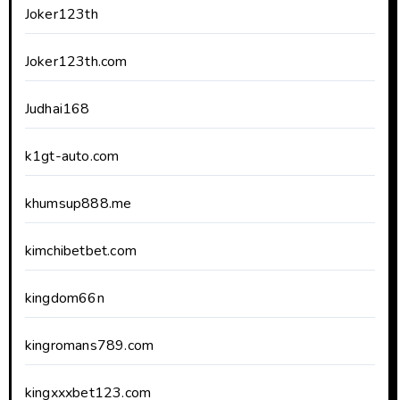
Joker123th
Joker123th.com
Judhai168
k1gt-auto.com
khumsup888.me
kimchibetbet.com
kingdom66n
kingromans789.com
kingxxxbet123.com