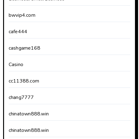
bwvip4.com
cafe444
cashgame168
Casino
cc11388.com
chang7777
chinatown888.win
chinatown888.win