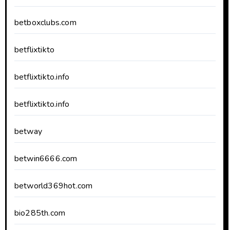
betboxclubs.com
betflixtikto
betflixtikto.info
betflixtikto.info
betway
betwin6666.com
betworld369hot.com
bio285th.com