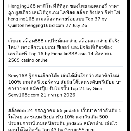
Hengjing168 คาสิโน ที่ดีที่สุด ของไทย ลอตเตอรี่ ราคา
ถูก ยูสเดียว เล่นได้ทุกเกม ไลฟ์สด สล็อต ยิงปลา กีฬา ไพ่
hengjing168 เกมสล็อตหลายร้อยแบบ Top 37 by
Quinton hengjing168d.com 27 July 26
เว็บแม่ สล็อต888 เวปไซต์แตกง่าย สล็อตแตกง่าย มีจริง
ไหม? เจาะลึกระบบเกม ฟีเจอร์ และปัจจัยที่เกี่ยวข้อง
เครดิตฟรี Top 16 by Fiona Jin888.asia 14 สิงหาคม
2569 casino online
Sexy168 รู้ก่อนเลือกโต๊ะ เล่นได้มั่นใจกว่า สมาชิกใหม่
100% เกมดัง ฟีเจอร์ครบ สัมผัสโต๊ะสดระดับพรีเมียม บา
คาร่า168 สมัครปุ๊บ รับโปรปั๊บ Top 21 by Gina
Sexy168c.com 21 กรกฎา 2026
สล็อต55 24 กรกฎาคม 69 jinda55 เว็บบาคาร่าอันดับ 1
ในไทย แคชแบค ยิงปลารับ 10% แจกวันเกิด 500
ประสบการณ์เกมเหนือระดับ jinda55 สมัครง่าย เล่นไว
ถอนได้ไม่ติดขัด Top 43 by Geri jin55.guru