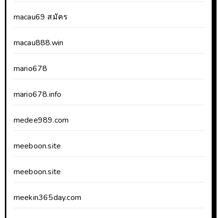
macau69 สมัคร
macau888.win
mario678
mario678.info
medee989.com
meeboon.site
meeboon.site
meekin365day.com