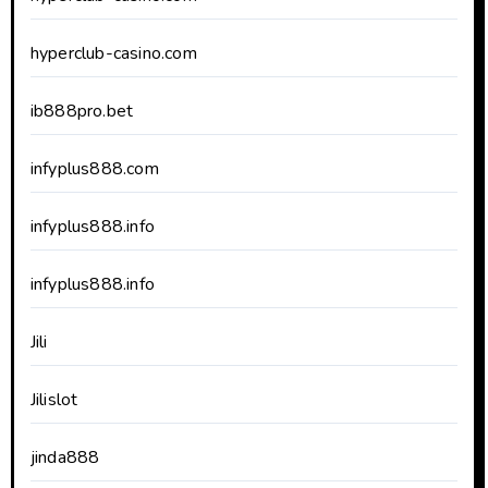
hyperclub-casino.com
ib888pro.bet
infyplus888.com
infyplus888.info
infyplus888.info
Jili
Jilislot
jinda888