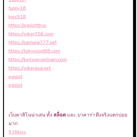
funny18
kiss918
https://pgslotth.io
https://joker356.com
https://samurai777.net
https://tokyoslot88.com
https://betwayvietnam.com
https://jokerasia.net
pgslot
pgslot
เว็บคาสิโนน่าเล่น ทั้ง
สล็อต
และ
บาคาร่า
ตึงจริงแตกบ่อย
มาก
918kiss