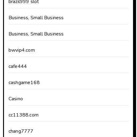
brazil999 slot
Business, Small Business
Business, Small Business
bwvip4.com
cafe444
cashgame168
Casino
cc11388.com
chang7777