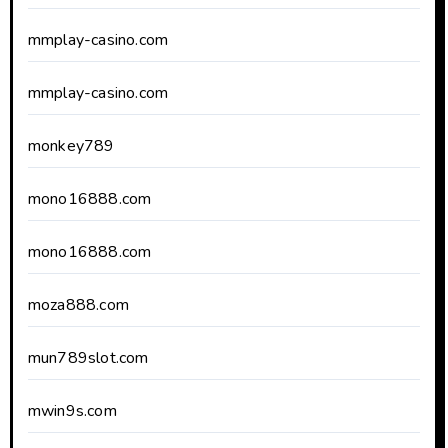
mmplay-casino.com
mmplay-casino.com
monkey789
mono16888.com
mono16888.com
moza888.com
mun789slot.com
mwin9s.com