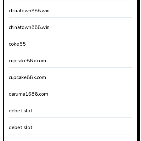
chinatown888.win
chinatown888.win
coke55
cupcake88x.com
cupcake88x.com
daruma1688.com
debet slot
debet slot