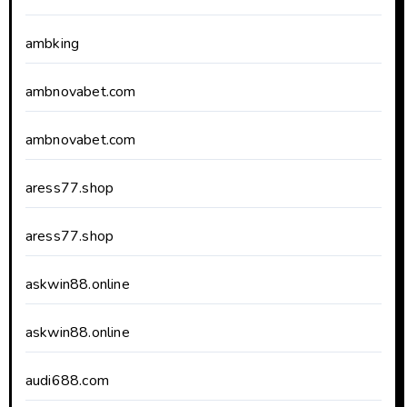
ambking
ambnovabet.com
ambnovabet.com
aress77.shop
aress77.shop
askwin88.online
askwin88.online
audi688.com