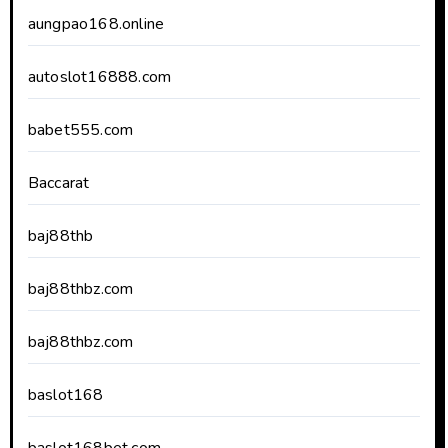
aungpao168.online
autoslot16888.com
babet555.com
Baccarat
baj88thb
baj88thbz.com
baj88thbz.com
baslot168