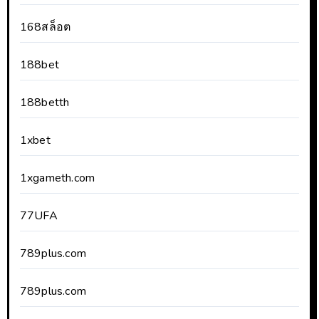
168สล็อต
188bet
188betth
1xbet
1xgameth.com
77UFA
789plus.com
789plus.com