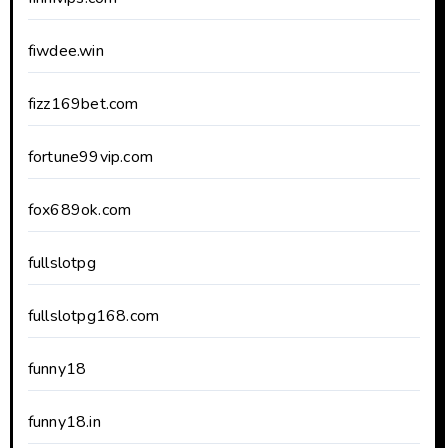
fiwdee.win
fizz169bet.com
fortune99vip.com
fox689ok.com
fullslotpg
fullslotpg168.com
funny18
funny18.in