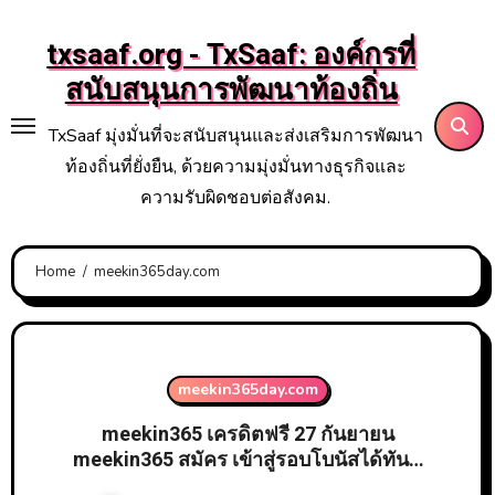
Skip
to
txsaaf.org - TxSaaf: องค์กรที่
content
สนับสนุนการพัฒนาท้องถิ่น
TxSaaf มุ่งมั่นที่จะสนับสนุนและส่งเสริมการพัฒนา
ท้องถิ่นที่ยั่งยืน, ด้วยความมุ่งมั่นทางธุรกิจและ
ความรับผิดชอบต่อสังคม.
Home
meekin365day.com
meekin365day.com
meekin365 เครดิตฟรี 27 กันยายน
meekin365 สมัคร เข้าสู่รอบโบนัสได้ทันที
โดยไม่ต้องรอนานระบบจะแสดงราคาและ