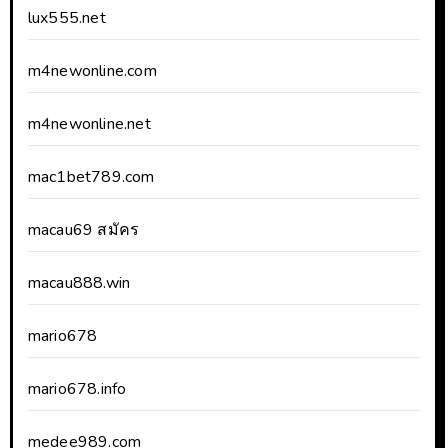
lux555.net
m4newonline.com
m4newonline.net
mac1bet789.com
macau69 สมัคร
macau888.win
mario678
mario678.info
medee989.com