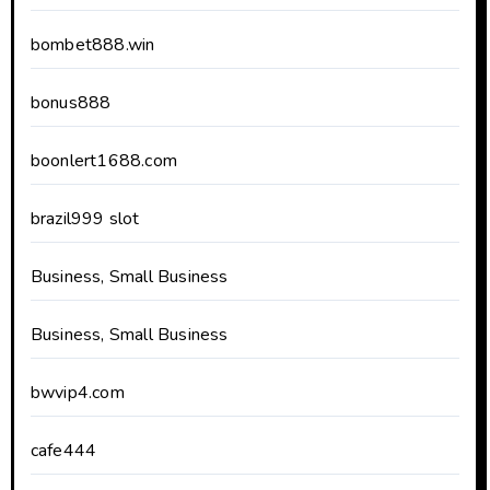
bombet888.win
bonus888
boonlert1688.com
brazil999 slot
Business, Small Business
Business, Small Business
bwvip4.com
cafe444