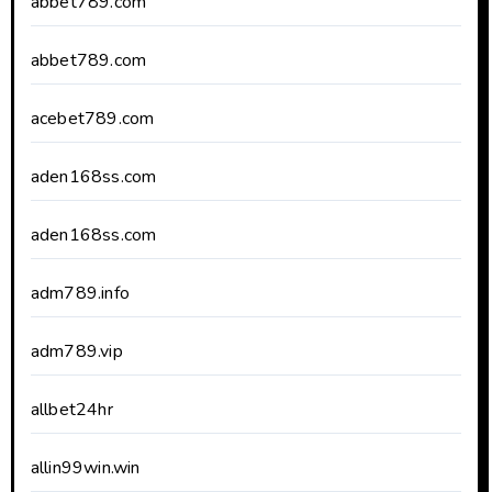
abbet789.com
abbet789.com
acebet789.com
aden168ss.com
aden168ss.com
adm789.info
adm789.vip
allbet24hr
allin99win.win