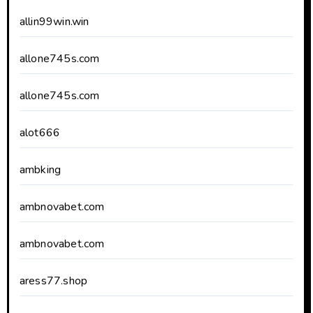
allin99win.win
allone745s.com
allone745s.com
alot666
ambking
ambnovabet.com
ambnovabet.com
aress77.shop