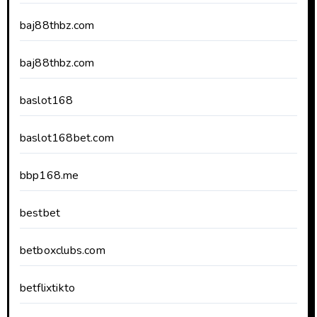
baj88thbz.com
baj88thbz.com
baslot168
baslot168bet.com
bbp168.me
bestbet
betboxclubs.com
betflixtikto