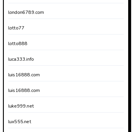
london6789.com
lotto77
lotto888
luca333.info
luis16888.com
luis16888.com
luke999.net
lux555.net