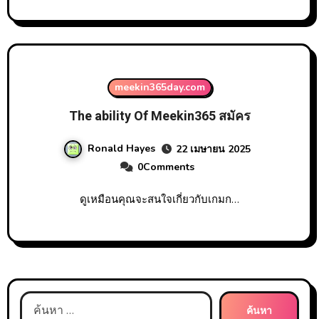
meekin365day.com
The ability Of Meekin365 สมัคร
Ronald Hayes
22 เมษายน 2025
0Comments
ดูเหมือนคุณจะสนใจเกี่ยวกับเกมก…
ค้นหา