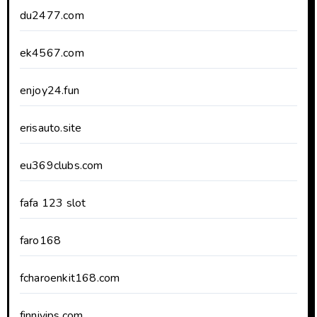
du2477.com
ek4567.com
enjoy24.fun
erisauto.site
eu369clubs.com
fafa 123 slot
faro168
fcharoenkit168.com
finnivips.com