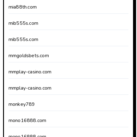
mia88th.com
mib555s.com
mib555s.com
mmgoldsbets.com
mmplay-casino.com
mmplay-casino.com
monkey789
mono16888.com
mono16888.com