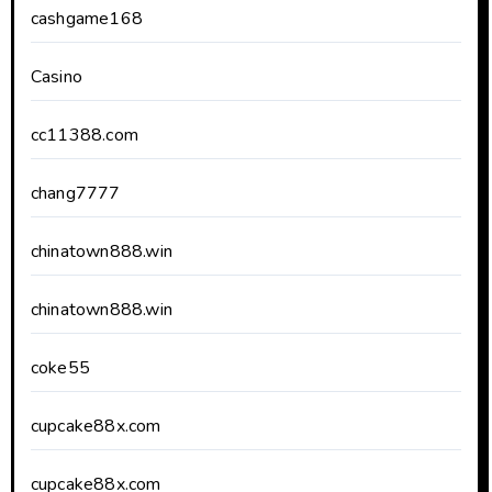
cashgame168
Casino
cc11388.com
chang7777
chinatown888.win
chinatown888.win
coke55
cupcake88x.com
cupcake88x.com