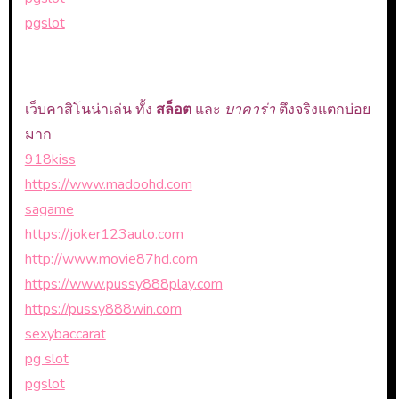
pgslot
เว็บคาสิโนน่าเล่น ทั้ง
สล็อต
และ
บาคาร่า
ตึงจริงแตกบ่อย
มาก
918kiss
https://www.madoohd.com
sagame
https://joker123auto.com
http://www.movie87hd.com
https://www.pussy888play.com
https://pussy888win.com
sexybaccarat
pg slot
pgslot