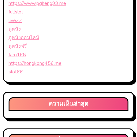
https://www.pgheng99.me
fullslot
live22
ดูหนัง
ดูหนังออนไลน์
ดูหนังฟรี
faro168
https://hongkong456.me
slot66
ความเห็นล่าสุด