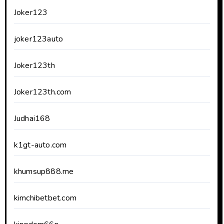
Joker123
joker123auto
Joker123th
Joker123th.com
Judhai168
k1gt-auto.com
khumsup888.me
kimchibetbet.com