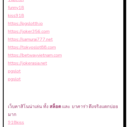
funny18
kiss918
https://pgslotth.io
https://joker356.com
https://samurai777.net
https://tokyoslot88.com
https://betwayvietnam.com
https://jokerasia.net
pgslot
pgslot
เว็บคาสิโนน่าเล่น ทั้ง
สล็อต
และ
บาคาร่า
ตึงจริงแตกบ่อย
มาก
918kiss