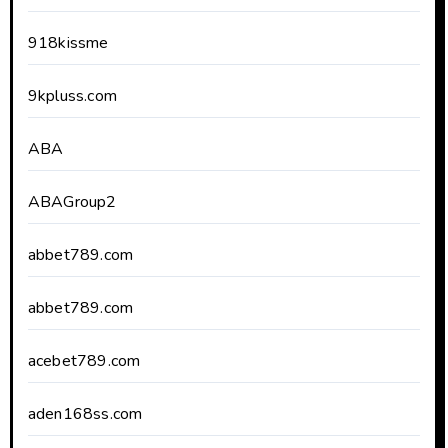
918kissme
9kpluss.com
ABA
ABAGroup2
abbet789.com
abbet789.com
acebet789.com
aden168ss.com