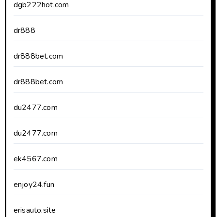
dgb222hot.com
dr888
dr888bet.com
dr888bet.com
du2477.com
du2477.com
ek4567.com
enjoy24.fun
erisauto.site