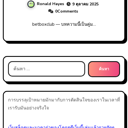
Ronald Hayes
9 ตุลาคม 2025
0Comments
betboxclub — บทความนี้เป็นคู่ม…
ค้นหา
สำหรับ:
การบรรลุเป้าหมายมักมากับการตัดสินใจของเราในเวลาที่
เรารับมันอย่างจริงใจ
เว็บสล็อตและบาคาร่าของโครตดีเว็บนี้เล่นแล้วรวยจัดๆ