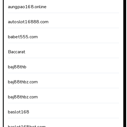
aungpao168.online
autoslot16888.com
babet555.com
Baccarat
baj88thb
baj88thbz.com
baj88thbz.com
baslot168