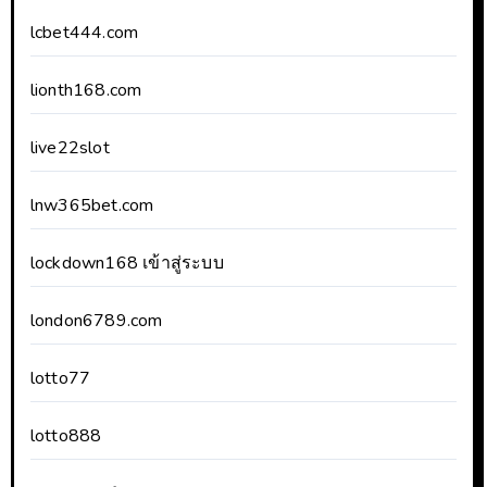
lcbet444.com
lionth168.com
live22slot
lnw365bet.com
lockdown168 เข้าสู่ระบบ
london6789.com
lotto77
lotto888