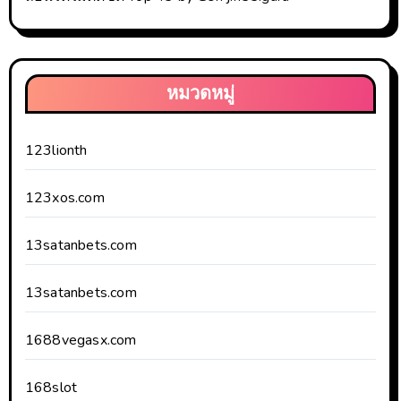
หมวดหมู่
123lionth
123xos.com
13satanbets.com
13satanbets.com
1688vegasx.com
168slot