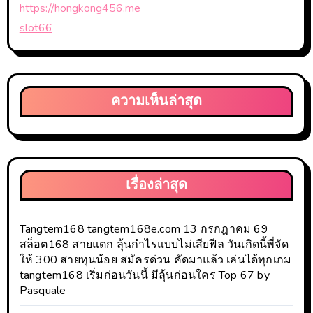
https://hongkong456.me
slot66
ความเห็นล่าสุด
เรื่องล่าสุด
Tangtem168 tangtem168e.com 13 กรกฎาคม 69
สล็อต168 สายแตก ลุ้นกำไรแบบไม่เสียฟีล วันเกิดนี้พี่จัด
ให้ 300 สายทุนน้อย สมัครด่วน คัดมาแล้ว เล่นได้ทุกเกม
tangtem168 เริ่มก่อนวันนี้ มีลุ้นก่อนใคร Top 67 by
Pasquale