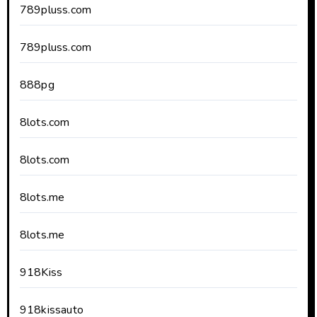
789pluss.com
789pluss.com
888pg
8lots.com
8lots.com
8lots.me
8lots.me
918Kiss
918kissauto