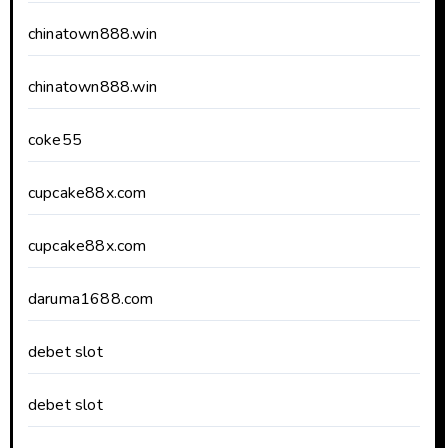
chinatown888.win
chinatown888.win
coke55
cupcake88x.com
cupcake88x.com
daruma1688.com
debet slot
debet slot