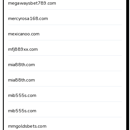
megawaysbet789.com
mercyrosa168.com
mexicanoo.com
mfj889xx.com
mia88th.com
mia88th.com
mib555s.com
mib555s.com
mmgoldsbets.com