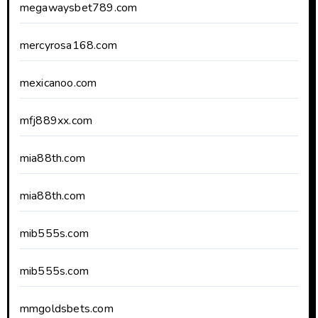
megawaysbet789.com
mercyrosa168.com
mexicanoo.com
mfj889xx.com
mia88th.com
mia88th.com
mib555s.com
mib555s.com
mmgoldsbets.com