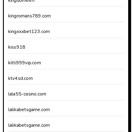
kingdom66n
kingromans789.com
kingxxxbet123.com
kiss918
kitti999vip.com
ktv4sd.com
lala55-casino.com
lalikabetsgame.com
lalikabetsgame.com