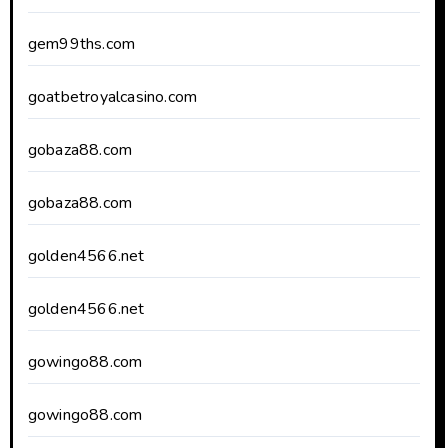
gem99ths.com
goatbetroyalcasino.com
gobaza88.com
gobaza88.com
golden4566.net
golden4566.net
gowingo88.com
gowingo88.com