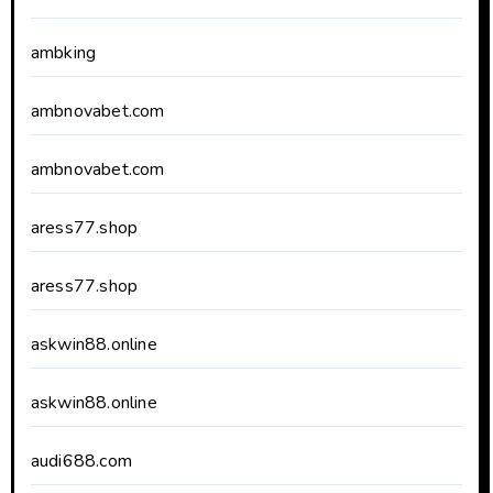
ambking
ambnovabet.com
ambnovabet.com
aress77.shop
aress77.shop
askwin88.online
askwin88.online
audi688.com