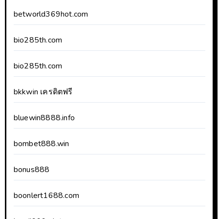
betworld369hot.com
bio285th.com
bio285th.com
bkkwin เครดิตฟรี
bluewin8888.info
bombet888.win
bonus888
boonlert1688.com