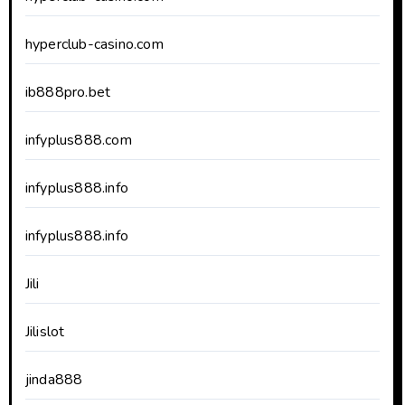
hyperclub-casino.com
ib888pro.bet
infyplus888.com
infyplus888.info
infyplus888.info
Jili
Jilislot
jinda888