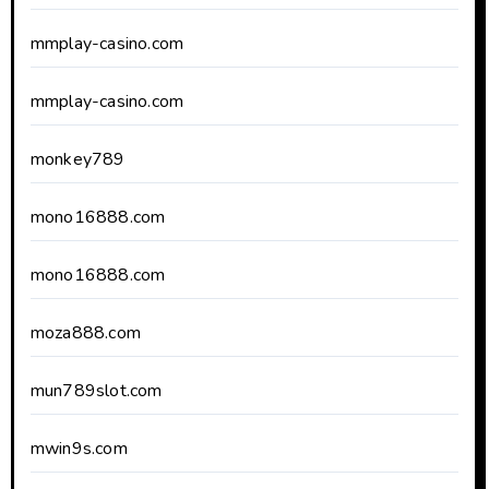
mmplay-casino.com
mmplay-casino.com
monkey789
mono16888.com
mono16888.com
moza888.com
mun789slot.com
mwin9s.com