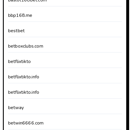
baslot168bet.com
bbp168.me
bestbet
betboxclubs.com
betflixtikto
betflixtikto.info
betflixtikto.info
betway
betwin6666.com