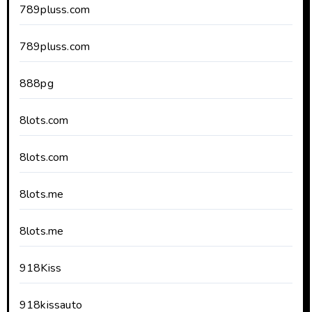
789pluss.com
789pluss.com
888pg
8lots.com
8lots.com
8lots.me
8lots.me
918Kiss
918kissauto