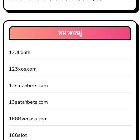
หมวดหมู่
123lionth
123xos.com
13satanbets.com
13satanbets.com
1688vegasx.com
168slot