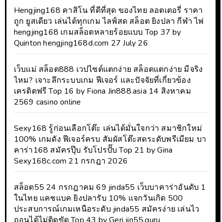
Hengjing168 คาสิโน ที่ดีที่สุด ของไทย ลอตเตอรี่ ราคา
ถูก ยูสเดียว เล่นได้ทุกเกม ไลฟ์สด สล็อต ยิงปลา กีฬา ไพ่
hengjing168 เกมสล็อตหลายร้อยแบบ Top 37 by
Quinton hengjing168d.com 27 July 26
เว็บแม่ สล็อต888 เวปไซต์แตกง่าย สล็อตแตกง่าย มีจริง
ไหม? เจาะลึกระบบเกม ฟีเจอร์ และปัจจัยที่เกี่ยวข้อง
เครดิตฟรี Top 16 by Fiona Jin888.asia 14 สิงหาคม
2569 casino online
Sexy168 รู้ก่อนเลือกโต๊ะ เล่นได้มั่นใจกว่า สมาชิกใหม่
100% เกมดัง ฟีเจอร์ครบ สัมผัสโต๊ะสดระดับพรีเมียม บา
คาร่า168 สมัครปุ๊บ รับโปรปั๊บ Top 21 by Gina
Sexy168c.com 21 กรกฎา 2026
สล็อต55 24 กรกฎาคม 69 jinda55 เว็บบาคาร่าอันดับ 1
ในไทย แคชแบค ยิงปลารับ 10% แจกวันเกิด 500
ประสบการณ์เกมเหนือระดับ jinda55 สมัครง่าย เล่นไว
ถอนได้ไม่ติดขัด Top 43 by Geri jin55.guru