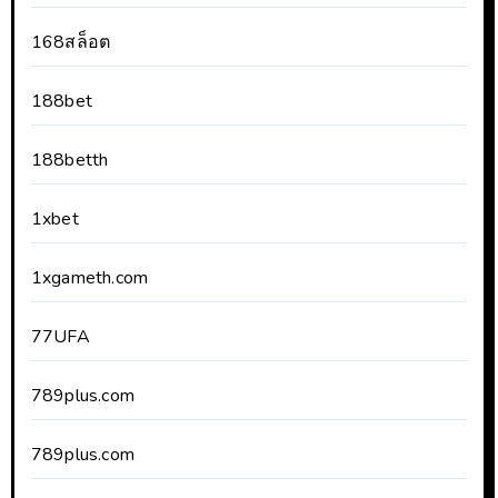
168สล็อต
188bet
188betth
1xbet
1xgameth.com
77UFA
789plus.com
789plus.com