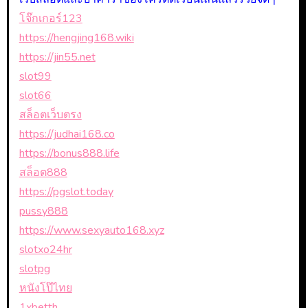
โจ๊กเกอร์123
https://hengjing168.wiki
https://jin55.net
slot99
slot66
สล็อตเว็บตรง
https://judhai168.co
https://bonus888.life
สล็อต888
https://pgslot.today
pussy888
https://www.sexyauto168.xyz
slotxo24hr
slotpg
หนังโป๊ไทย
1xbetth