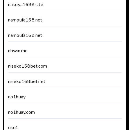
nakoya1688.site
namoufa168.net
namoufa168.net
nbwin.me
niseko168bet.com
niseko168bet.net
no1huay
no1huay.com
okc4