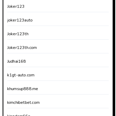
Joker123
joker123auto
Joker123th
Joker123th.com
Judhai168
k1gt-auto.com
khumsup888.me
kimchibetbet.com