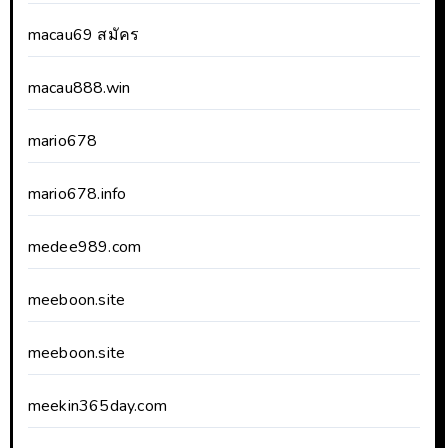
macau69 สมัคร
macau888.win
mario678
mario678.info
medee989.com
meeboon.site
meeboon.site
meekin365day.com