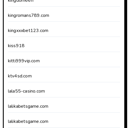
kingdom66n
kingromans789.com
kingxxxbet123.com
kiss918
kitti999vip.com
ktv4sd.com
lala55-casino.com
lalikabetsgame.com
lalikabetsgame.com