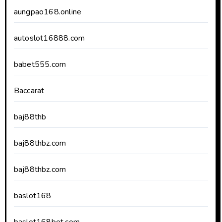
aungpao168.online
autoslot16888.com
babet555.com
Baccarat
baj88thb
baj88thbz.com
baj88thbz.com
baslot168