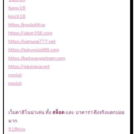
funny18
kiss918
https://pgslotth.io
https://joker356.com
https://samurai777.net
https://tokyoslot88.com
https://betwayvietnam.com
https://jokerasia.net
pgslot
pgslot
เว็บคาสิโนน่าเล่น ทั้ง
สล็อต
และ
บาคาร่า
ตึงจริงแตกบ่อย
มาก
918kiss