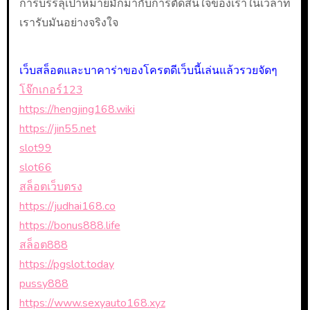
การบรรลุเป้าหมายมักมากับการตัดสินใจของเราในเวลาที่
เรารับมันอย่างจริงใจ
เว็บสล็อตและบาคาร่าของโครตดีเว็บนี้เล่นแล้วรวยจัดๆ
โจ๊กเกอร์123
https://hengjing168.wiki
https://jin55.net
slot99
slot66
สล็อตเว็บตรง
https://judhai168.co
https://bonus888.life
สล็อต888
https://pgslot.today
pussy888
https://www.sexyauto168.xyz