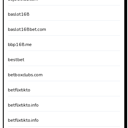
baslot168
baslot168bet.com
bbp168.me
bestbet
betboxclubs.com
betflixtikto
betflixtikto.info
betflixtikto.info