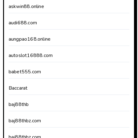
askwin88.online
audi688.com
aungpao168.online
autoslot16888.com
babet555.com
Baccarat
baj88thb
baj88thbz.com
baj88thbz.com