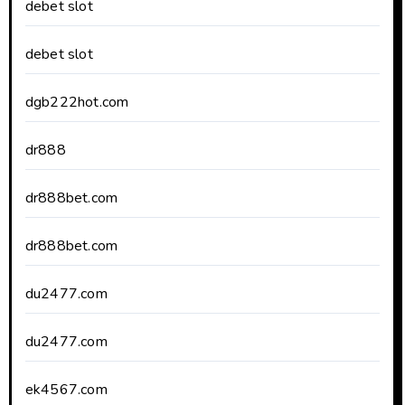
debet slot
debet slot
dgb222hot.com
dr888
dr888bet.com
dr888bet.com
du2477.com
du2477.com
ek4567.com