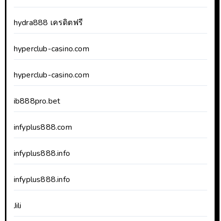
hydra888 เครดิตฟรี
hyperclub-casino.com
hyperclub-casino.com
ib888pro.bet
infyplus888.com
infyplus888.info
infyplus888.info
Jili