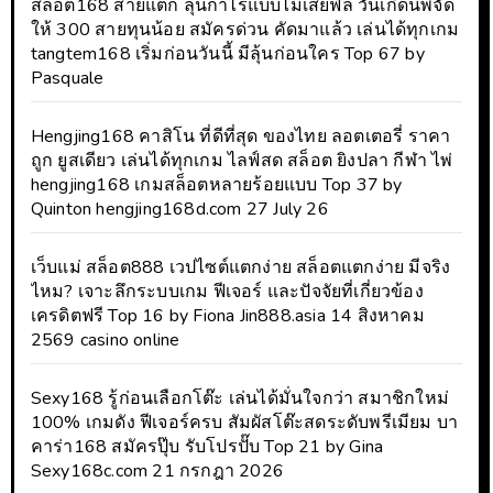
สล็อต168 สายแตก ลุ้นกำไรแบบไม่เสียฟีล วันเกิดนี้พี่จัด
ให้ 300 สายทุนน้อย สมัครด่วน คัดมาแล้ว เล่นได้ทุกเกม
tangtem168 เริ่มก่อนวันนี้ มีลุ้นก่อนใคร Top 67 by
Pasquale
Hengjing168 คาสิโน ที่ดีที่สุด ของไทย ลอตเตอรี่ ราคา
ถูก ยูสเดียว เล่นได้ทุกเกม ไลฟ์สด สล็อต ยิงปลา กีฬา ไพ่
hengjing168 เกมสล็อตหลายร้อยแบบ Top 37 by
Quinton hengjing168d.com 27 July 26
เว็บแม่ สล็อต888 เวปไซต์แตกง่าย สล็อตแตกง่าย มีจริง
ไหม? เจาะลึกระบบเกม ฟีเจอร์ และปัจจัยที่เกี่ยวข้อง
เครดิตฟรี Top 16 by Fiona Jin888.asia 14 สิงหาคม
2569 casino online
Sexy168 รู้ก่อนเลือกโต๊ะ เล่นได้มั่นใจกว่า สมาชิกใหม่
100% เกมดัง ฟีเจอร์ครบ สัมผัสโต๊ะสดระดับพรีเมียม บา
คาร่า168 สมัครปุ๊บ รับโปรปั๊บ Top 21 by Gina
Sexy168c.com 21 กรกฎา 2026