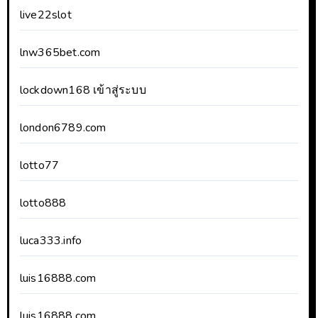
live22slot
lnw365bet.com
lockdown168 เข้าสู่ระบบ
london6789.com
lotto77
lotto888
luca333.info
luis16888.com
luis16888.com