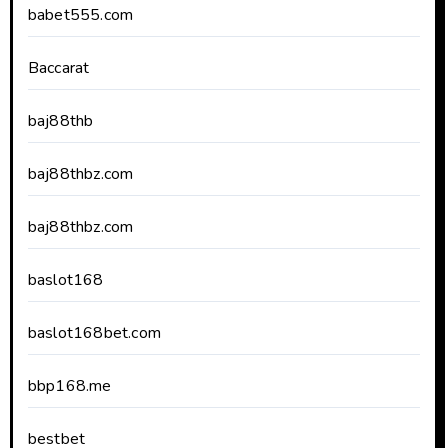
babet555.com
Baccarat
baj88thb
baj88thbz.com
baj88thbz.com
baslot168
baslot168bet.com
bbp168.me
bestbet