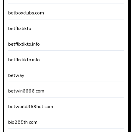
betboxclubs.com
betflixtikto
betflixtikto.info
betflixtikto.info
betway
betwin6666.com
betworld369hot.com
bio285th.com