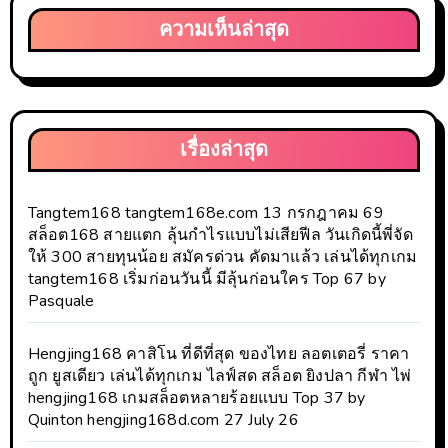
ความเห็นล่าสุด
เรื่องล่าสุด
Tangtem168 tangtem168e.com 13 กรกฎาคม 69
สล็อต168 สายแตก ลุ้นกำไรแบบไม่เสียฟีล วันเกิดนี้พี่จัด
ให้ 300 สายทุนน้อย สมัครด่วน คัดมาแล้ว เล่นได้ทุกเกม
tangtem168 เริ่มก่อนวันนี้ มีลุ้นก่อนใคร Top 67 by
Pasquale
Hengjing168 คาสิโน ที่ดีที่สุด ของไทย ลอตเตอรี่ ราคา
ถูก ยูสเดียว เล่นได้ทุกเกม ไลฟ์สด สล็อต ยิงปลา กีฬา ไพ่
hengjing168 เกมสล็อตหลายร้อยแบบ Top 37 by
Quinton hengjing168d.com 27 July 26