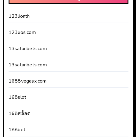
123lionth
123xos.com
13satanbets.com
13satanbets.com
1688vegasx.com
168slot
168สล็อต
188bet