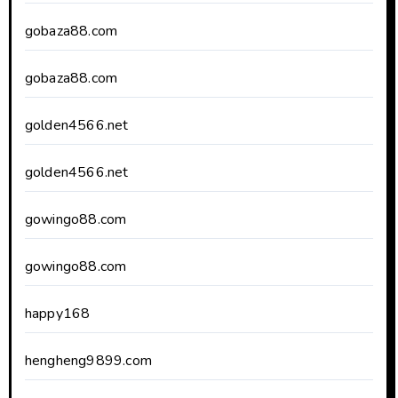
gobaza88.com
gobaza88.com
golden4566.net
golden4566.net
gowingo88.com
gowingo88.com
happy168
hengheng9899.com