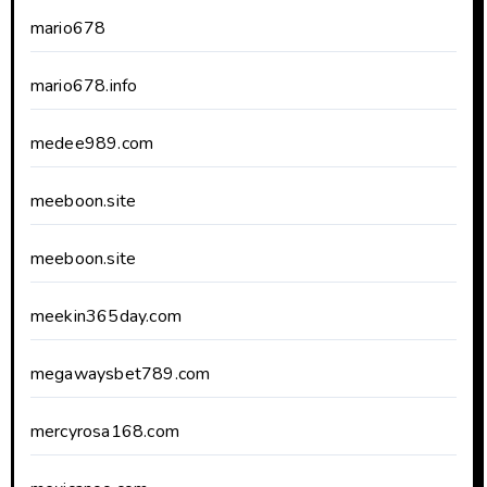
mario678
mario678.info
medee989.com
meeboon.site
meeboon.site
meekin365day.com
megawaysbet789.com
mercyrosa168.com