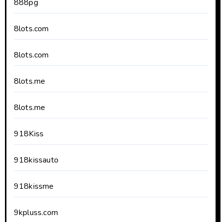
888pg
8lots.com
8lots.com
8lots.me
8lots.me
918Kiss
918kissauto
918kissme
9kpluss.com