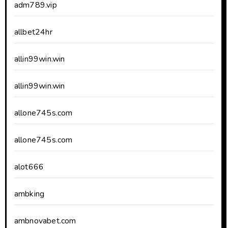
adm789.vip
allbet24hr
allin99win.win
allin99win.win
allone745s.com
allone745s.com
alot666
ambking
ambnovabet.com