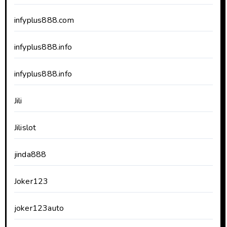
infyplus888.com
infyplus888.info
infyplus888.info
Jili
Jilislot
jinda888
Joker123
joker123auto