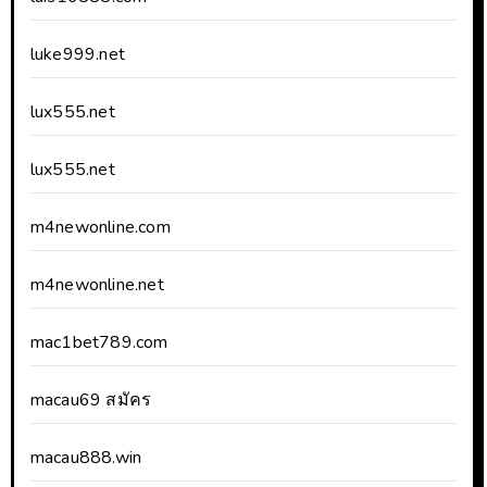
luke999.net
lux555.net
lux555.net
m4newonline.com
m4newonline.net
mac1bet789.com
macau69 สมัคร
macau888.win