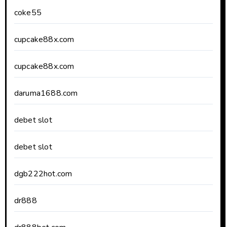
coke55
cupcake88x.com
cupcake88x.com
daruma1688.com
debet slot
debet slot
dgb222hot.com
dr888