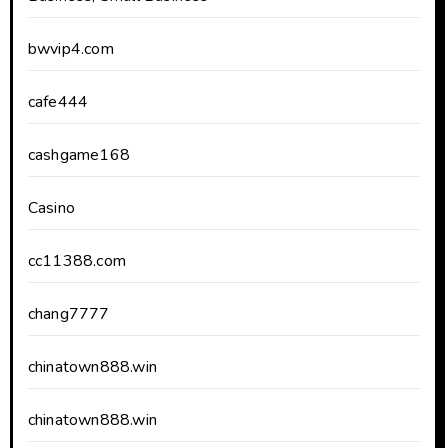
bwvip4.com
cafe444
cashgame168
Casino
cc11388.com
chang7777
chinatown888.win
chinatown888.win