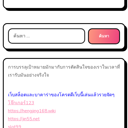
ค้นหา
สำหรับ:
การบรรลุเป้าหมายมักมากับการตัดสินใจของเราในเวลาที่
เรารับมันอย่างจริงใจ
เว็บสล็อตและบาคาร่าของโครตดีเว็บนี้เล่นแล้วรวยจัดๆ
โจ๊กเกอร์123
https://hengjing168.wiki
https://jin55.net
slot99