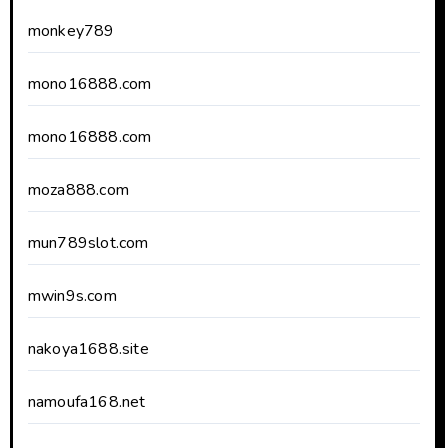
monkey789
mono16888.com
mono16888.com
moza888.com
mun789slot.com
mwin9s.com
nakoya1688.site
namoufa168.net