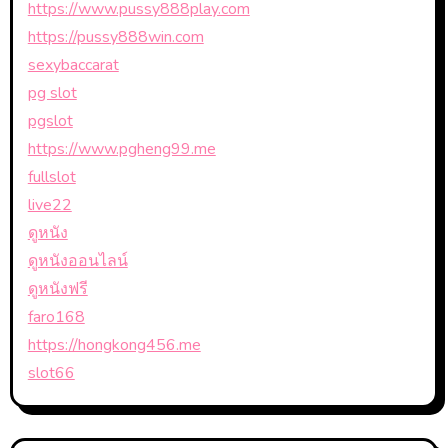
https://www.pussy888play.com
https://pussy888win.com
sexybaccarat
pg slot
pgslot
https://www.pgheng99.me
fullslot
live22
ดูหนัง
ดูหนังออนไลน์
ดูหนังฟรี
faro168
https://hongkong456.me
slot66