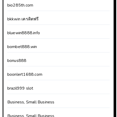
bio285th.com
bkkwin เครดิตฟรี
bluewin8888.info
bombet888.win
bonus888
boonlert1688.com
brazil999 slot
Business, Small Business
Business, Small Business