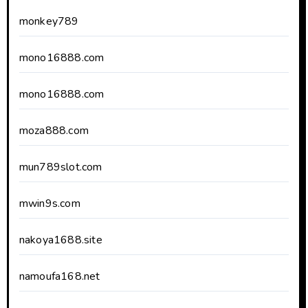
monkey789
mono16888.com
mono16888.com
moza888.com
mun789slot.com
mwin9s.com
nakoya1688.site
namoufa168.net