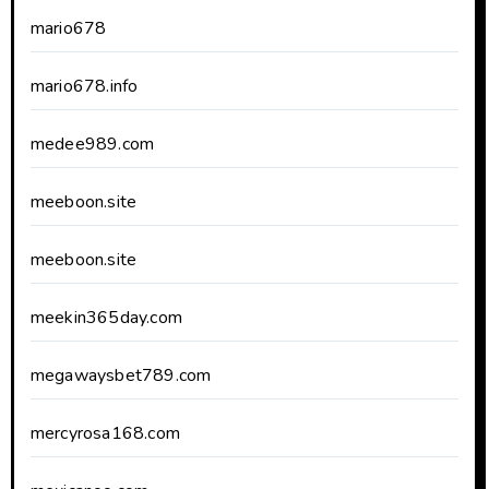
mario678
mario678.info
medee989.com
meeboon.site
meeboon.site
meekin365day.com
megawaysbet789.com
mercyrosa168.com