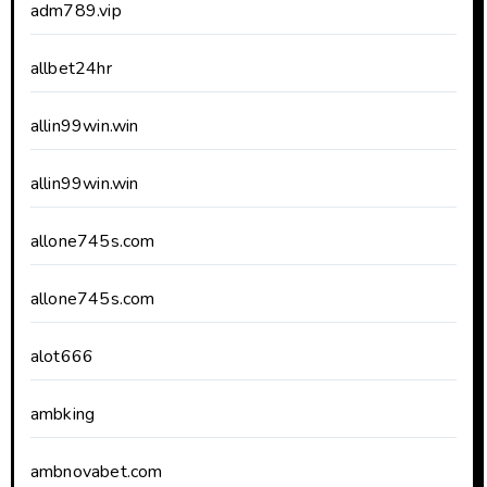
adm789.vip
allbet24hr
allin99win.win
allin99win.win
allone745s.com
allone745s.com
alot666
ambking
ambnovabet.com