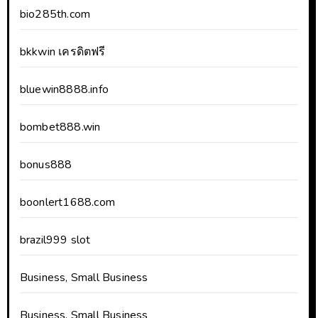
bio285th.com
bkkwin เครดิตฟรี
bluewin8888.info
bombet888.win
bonus888
boonlert1688.com
brazil999 slot
Business, Small Business
Business, Small Business