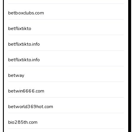
betboxclubs.com
betflixtikto
betflixtikto.info
betflixtikto.info
betway
betwin6666.com
betworld369hot.com
bio285th.com