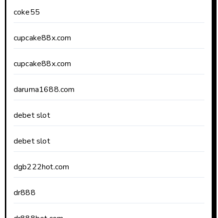
coke55
cupcake88x.com
cupcake88x.com
daruma1688.com
debet slot
debet slot
dgb222hot.com
dr888