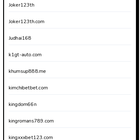
Joker123th
Joker123th.com
Judhai168
k1gt-auto.com
khumsup888.me
kimchibetbet.com
kingdom66n
kingromans789.com
kingxxxbet123.com