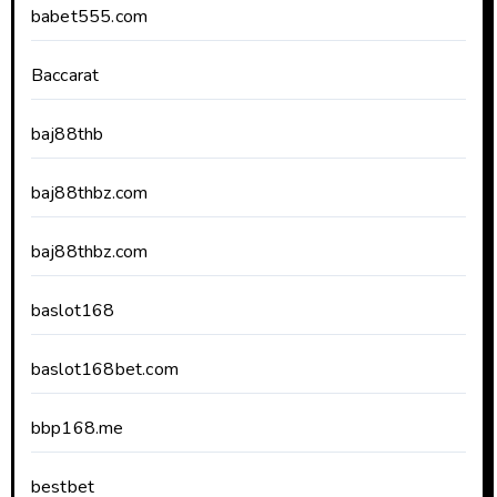
babet555.com
Baccarat
baj88thb
baj88thbz.com
baj88thbz.com
baslot168
baslot168bet.com
bbp168.me
bestbet