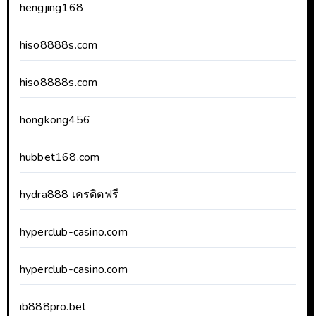
hengjing168
hiso8888s.com
hiso8888s.com
hongkong456
hubbet168.com
hydra888 เครดิตฟรี
hyperclub-casino.com
hyperclub-casino.com
ib888pro.bet