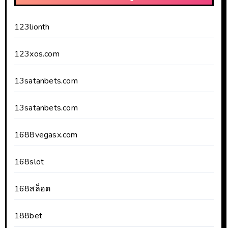
123lionth
123xos.com
13satanbets.com
13satanbets.com
1688vegasx.com
168slot
168สล็อต
188bet