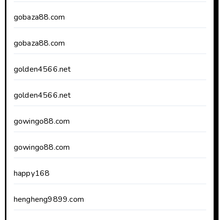
gobaza88.com
gobaza88.com
golden4566.net
golden4566.net
gowingo88.com
gowingo88.com
happy168
hengheng9899.com