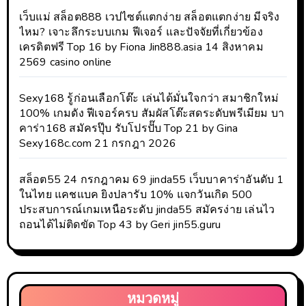
เว็บแม่ สล็อต888 เวปไซต์แตกง่าย สล็อตแตกง่าย มีจริง
ไหม? เจาะลึกระบบเกม ฟีเจอร์ และปัจจัยที่เกี่ยวข้อง
เครดิตฟรี Top 16 by Fiona Jin888.asia 14 สิงหาคม
2569 casino online
Sexy168 รู้ก่อนเลือกโต๊ะ เล่นได้มั่นใจกว่า สมาชิกใหม่
100% เกมดัง ฟีเจอร์ครบ สัมผัสโต๊ะสดระดับพรีเมียม บา
คาร่า168 สมัครปุ๊บ รับโปรปั๊บ Top 21 by Gina
Sexy168c.com 21 กรกฎา 2026
สล็อต55 24 กรกฎาคม 69 jinda55 เว็บบาคาร่าอันดับ 1
ในไทย แคชแบค ยิงปลารับ 10% แจกวันเกิด 500
ประสบการณ์เกมเหนือระดับ jinda55 สมัครง่าย เล่นไว
ถอนได้ไม่ติดขัด Top 43 by Geri jin55.guru
หมวดหมู่