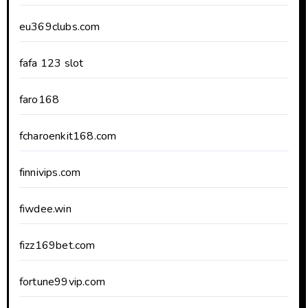
eu369clubs.com
fafa 123 slot
faro168
fcharoenkit168.com
finnivips.com
fiwdee.win
fizz169bet.com
fortune99vip.com