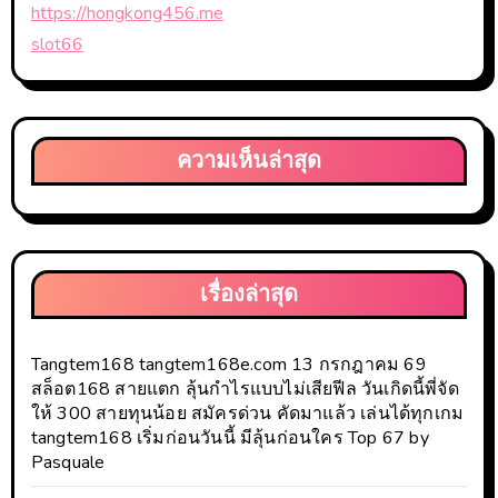
https://hongkong456.me
slot66
ความเห็นล่าสุด
เรื่องล่าสุด
Tangtem168 tangtem168e.com 13 กรกฎาคม 69
สล็อต168 สายแตก ลุ้นกำไรแบบไม่เสียฟีล วันเกิดนี้พี่จัด
ให้ 300 สายทุนน้อย สมัครด่วน คัดมาแล้ว เล่นได้ทุกเกม
tangtem168 เริ่มก่อนวันนี้ มีลุ้นก่อนใคร Top 67 by
Pasquale