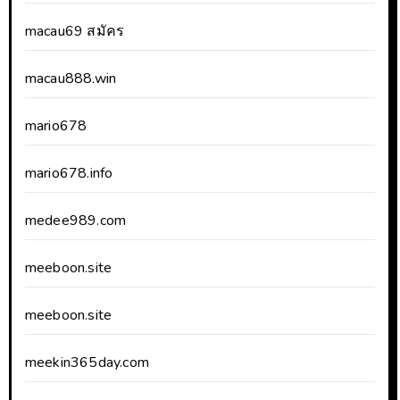
macau69 สมัคร
macau888.win
mario678
mario678.info
medee989.com
meeboon.site
meeboon.site
meekin365day.com