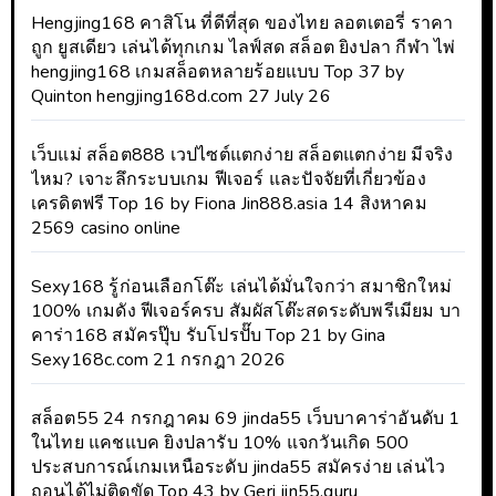
Hengjing168 คาสิโน ที่ดีที่สุด ของไทย ลอตเตอรี่ ราคา
ถูก ยูสเดียว เล่นได้ทุกเกม ไลฟ์สด สล็อต ยิงปลา กีฬา ไพ่
hengjing168 เกมสล็อตหลายร้อยแบบ Top 37 by
Quinton hengjing168d.com 27 July 26
เว็บแม่ สล็อต888 เวปไซต์แตกง่าย สล็อตแตกง่าย มีจริง
ไหม? เจาะลึกระบบเกม ฟีเจอร์ และปัจจัยที่เกี่ยวข้อง
เครดิตฟรี Top 16 by Fiona Jin888.asia 14 สิงหาคม
2569 casino online
Sexy168 รู้ก่อนเลือกโต๊ะ เล่นได้มั่นใจกว่า สมาชิกใหม่
100% เกมดัง ฟีเจอร์ครบ สัมผัสโต๊ะสดระดับพรีเมียม บา
คาร่า168 สมัครปุ๊บ รับโปรปั๊บ Top 21 by Gina
Sexy168c.com 21 กรกฎา 2026
สล็อต55 24 กรกฎาคม 69 jinda55 เว็บบาคาร่าอันดับ 1
ในไทย แคชแบค ยิงปลารับ 10% แจกวันเกิด 500
ประสบการณ์เกมเหนือระดับ jinda55 สมัครง่าย เล่นไว
ถอนได้ไม่ติดขัด Top 43 by Geri jin55.guru