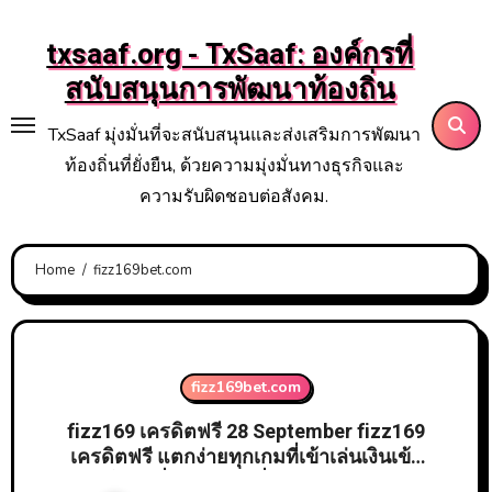
Skip
to
txsaaf.org - TxSaaf: องค์กรที่
content
สนับสนุนการพัฒนาท้องถิ่น
TxSaaf มุ่งมั่นที่จะสนับสนุนและส่งเสริมการพัฒนา
ท้องถิ่นที่ยั่งยืน, ด้วยความมุ่งมั่นทางธุรกิจและ
ความรับผิดชอบต่อสังคม.
Home
fizz169bet.com
fizz169bet.com
fizz169 เครดิตฟรี 28 September fizz169
เครดิตฟรี แตกง่ายทุกเกมที่เข้าเล่นเงินเข้า
ภายในไม่กี่วินาทีไม่มีเงื่อนไขซ่อน Top 76