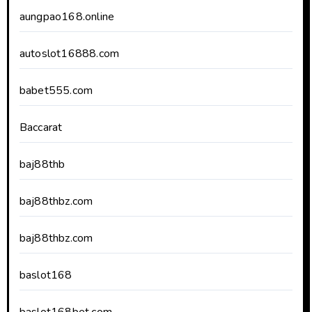
aungpao168.online
autoslot16888.com
babet555.com
Baccarat
baj88thb
baj88thbz.com
baj88thbz.com
baslot168