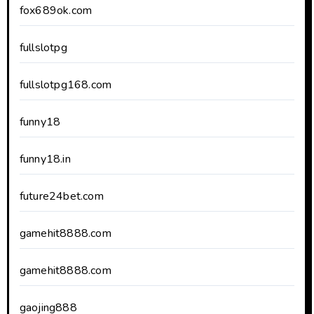
fox689ok.com
fullslotpg
fullslotpg168.com
funny18
funny18.in
future24bet.com
gamehit8888.com
gamehit8888.com
gaojing888