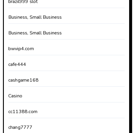
brazil999 slot
Business, Small Business
Business, Small Business
bwvip4.com
cafe444
cashgame168
Casino
cc11388.com
chang7777