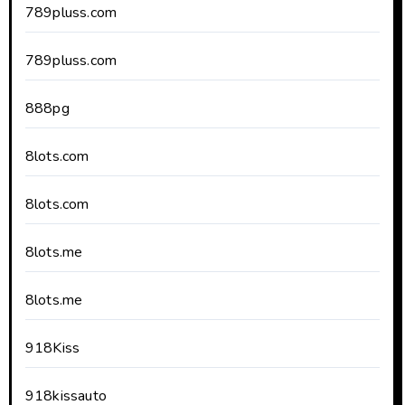
789pluss.com
789pluss.com
888pg
8lots.com
8lots.com
8lots.me
8lots.me
918Kiss
918kissauto