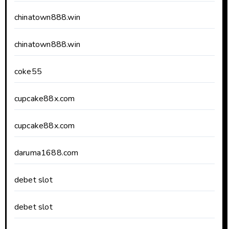
chinatown888.win
chinatown888.win
coke55
cupcake88x.com
cupcake88x.com
daruma1688.com
debet slot
debet slot