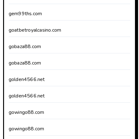
gem99ths.com
goatbetroyalcasino.com
gobaza88.com
gobaza88.com
golden4566.net
golden4566.net
gowingo88.com
gowingo88.com