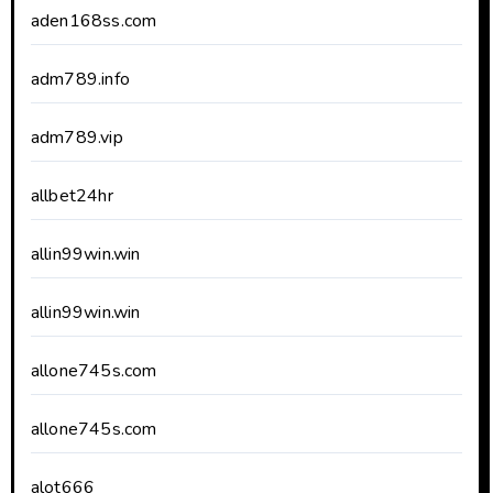
aden168ss.com
adm789.info
adm789.vip
allbet24hr
allin99win.win
allin99win.win
allone745s.com
allone745s.com
alot666