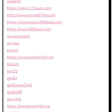
sagame
https://joker123auto.com
http://www.movie87hd.com
https://www.pussy888play.com
https://pussy888win.com
sexybaccarat
pg slot
pgslot
https://www.pgheng99.me
fullslot
live22
ดูหนัง
ดูหนังออนไลน์
ดูหนังฟรี
faro168
https://hongkong456.me