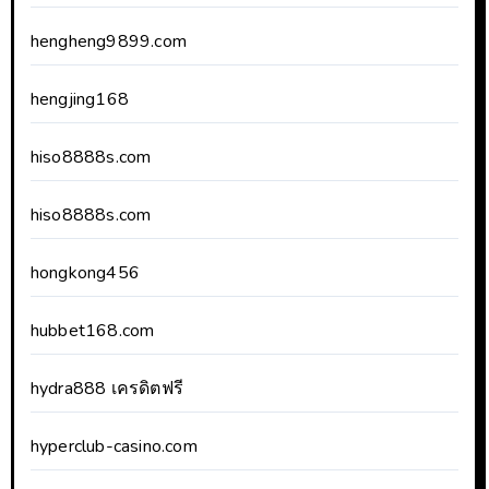
hengheng9899.com
hengjing168
hiso8888s.com
hiso8888s.com
hongkong456
hubbet168.com
hydra888 เครดิตฟรี
hyperclub-casino.com