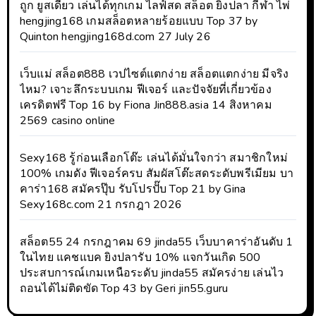
ถูก ยูสเดียว เล่นได้ทุกเกม ไลฟ์สด สล็อต ยิงปลา กีฬา ไพ่
hengjing168 เกมสล็อตหลายร้อยแบบ Top 37 by
Quinton hengjing168d.com 27 July 26
เว็บแม่ สล็อต888 เวปไซต์แตกง่าย สล็อตแตกง่าย มีจริง
ไหม? เจาะลึกระบบเกม ฟีเจอร์ และปัจจัยที่เกี่ยวข้อง
เครดิตฟรี Top 16 by Fiona Jin888.asia 14 สิงหาคม
2569 casino online
Sexy168 รู้ก่อนเลือกโต๊ะ เล่นได้มั่นใจกว่า สมาชิกใหม่
100% เกมดัง ฟีเจอร์ครบ สัมผัสโต๊ะสดระดับพรีเมียม บา
คาร่า168 สมัครปุ๊บ รับโปรปั๊บ Top 21 by Gina
Sexy168c.com 21 กรกฎา 2026
สล็อต55 24 กรกฎาคม 69 jinda55 เว็บบาคาร่าอันดับ 1
ในไทย แคชแบค ยิงปลารับ 10% แจกวันเกิด 500
ประสบการณ์เกมเหนือระดับ jinda55 สมัครง่าย เล่นไว
ถอนได้ไม่ติดขัด Top 43 by Geri jin55.guru