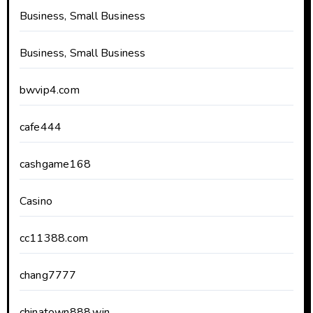
Business, Small Business
Business, Small Business
bwvip4.com
cafe444
cashgame168
Casino
cc11388.com
chang7777
chinatown888.win