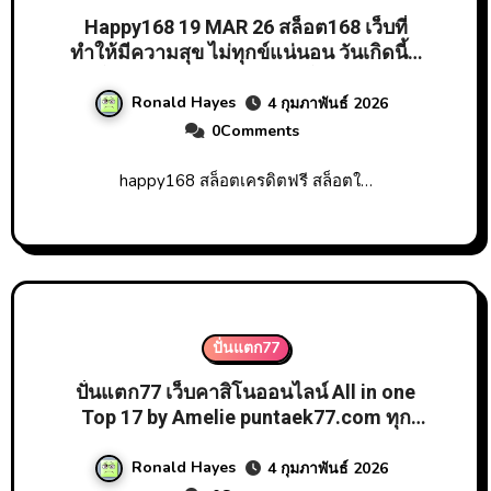
Happy168 19 MAR 26 สล็อต168 เว็บที่
ทำให้มีความสุข ไม่ทุกข์แน่นอน วันเกิดนี้พี่
จัดให้ 300 แอดมินมืออาชีพ ให้คำแนะนำ
ตรงจุด มีเกมให้เลือกกว่า 5,000 เกม สล็อต
Ronald Hayes
4 กุมภาพันธ์ 2026
เครดิตฟรี เงินชัวร์ ถอนเท่าไหร่ ก็โอน Top
0Comments
40 by Jillian happy168.ai
happy168 สล็อตเครดิตฟรี สล็อตใ…
ปั่นแตก77
ปั่นแตก77 เว็บคาสิโนออนไลน์ All in one
Top 17 by Amelie puntaek77.com ทุก
ยอดฝาก 10% เกมแท้คุณภาพ คัดสรรอย่าง
ดีบาคาร่า สล็อต คาสิโนสด หวย แทงบอล
Ronald Hayes
4 กุมภาพันธ์ 2026