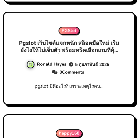
PGSlot
Pgslot เว็บไซต์แจกหนัก สล็อตมือใหม่ เริ่ม
ยังไงให้ไม่เจ็บตัว พร้อมทริคเลือกเกมที่คุ้ม
casino online เว็บใหญ่ ทดลองเล่น Top 93
by Roseanne ppgheng99.com 9 มีนาคม
Ronald Hayes
5 กุมภาพันธ์ 2026
26
0Comments
pgslot มีดีอะไร? เพราะเหตุไรคน…
happy168