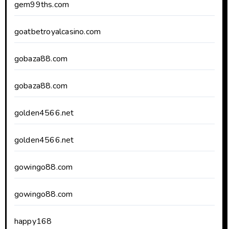
gem99ths.com
goatbetroyalcasino.com
gobaza88.com
gobaza88.com
golden4566.net
golden4566.net
gowingo88.com
gowingo88.com
happy168