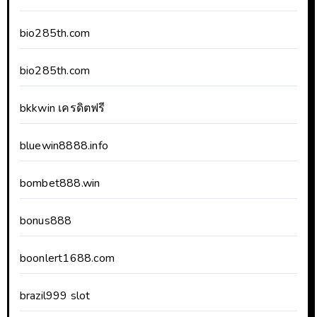
bio285th.com
bio285th.com
bkkwin เครดิตฟรี
bluewin8888.info
bombet888.win
bonus888
boonlert1688.com
brazil999 slot