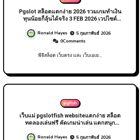
Pgslot สล็อตแตกง่าย 2026 รวมเกมทำเงิน
ทุนน้อยก็ลุ้นได้จริง 3 FEB 2026 เวปไซต์
ใหญ่ Fullslotpg2.com คาสิโน เว็บเปิดใหม่
เครดิตฟรี Top 53 by Candice
Ronald Hayes
5 กุมภาพันธ์ 2026
0Comments
พีจีสล็อต เว็บตรง และ เว็บเอเย…
pgfish
เว็บแม่ pgslotfish websiteแตกง่าย สล็อต
ทดลองเล่นฟรี คัดเกมน่าเล่น แตกสนุก
โบนัสโคตรถึง ทดลองเล่น Top 60 by Eddie
pgslotfish4.com 9 มกราคม 2026 casino
Ronald Hayes
5 กุมภาพันธ์ 2026