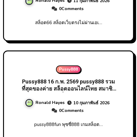
โน เว็บเปิดใหม่ pgslot เครดิตฟรี Top 91
Ronald Hayes
11 กุมภาพันธ์ 2026
by Kit
0Comments
สล็อต66 สล็อตเว็บตรงไม่ผ่านเอเ…
Pussy888
Pussy888 16 ก.พ. 2569 pussy888 รวม
ที่สุดของค่าย สล็อตออนไลน์ไทย สมาชิก
ใหม่รับเลย 500 ผู้เชี่ยวชาญ ตอบตรงคำถาม
โปรปัง กำไรงาม pussy888fun ตรวจสอบ
Ronald Hayes
10 กุมภาพันธ์ 2026
ได้ทุกเกม เว็บตรง ซื่อสัตย์ Top 78 by
0Comments
Thomas pussy888fun.tv
pussy888fun พุซซี่888 เกมสล็อต…