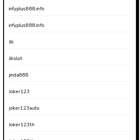
infyplus888.info
infyplus888.info
Jili
Jilislot
jinda888
Joker123
joker123auto
Joker123th