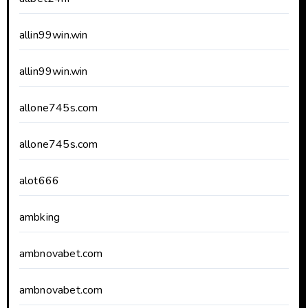
allin99win.win
allin99win.win
allone745s.com
allone745s.com
alot666
ambking
ambnovabet.com
ambnovabet.com