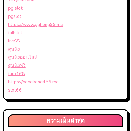
sexybaccarat
pg slot
pgslot
https://www.pgheng99.me
fullslot
live22
ดูหนัง
ดูหนังออนไลน์
ดูหนังฟรี
faro168
https://hongkong456.me
slot66
ความเห็นล่าสุด