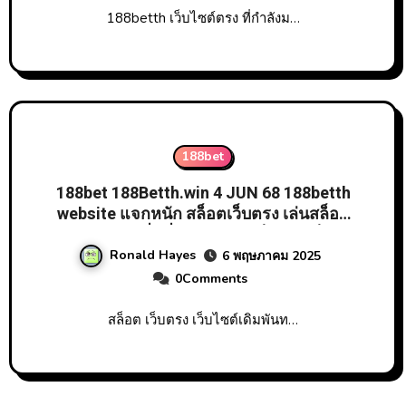
188betth เว็บไซต์ตรง ที่กำลังม…
188bet
188bet 188Betth.win 4 JUN 68 188betth
website แจกหนัก สล็อตเว็บตรง เล่นสล็อต
กับค่ายเกมที่ดีที่สุด casino เว็บแม่ สล็อต
ทดลองเล่น Top 77 by Mitchell
Ronald Hayes
6 พฤษภาคม 2025
0Comments
สล็อต เว็บตรง เว็บไซต์เดิมพันท…