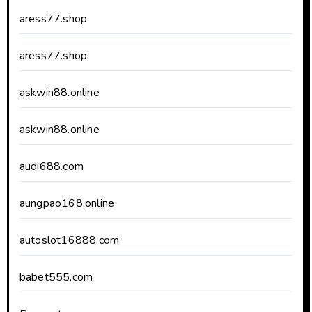
aress77.shop
aress77.shop
askwin88.online
askwin88.online
audi688.com
aungpao168.online
autoslot16888.com
babet555.com