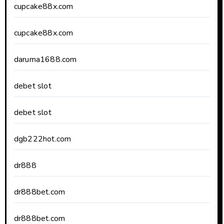
cupcake88x.com
cupcake88x.com
daruma1688.com
debet slot
debet slot
dgb222hot.com
dr888
dr888bet.com
dr888bet.com