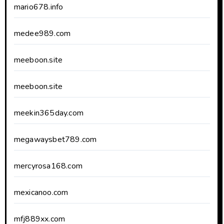
mario678.info
medee989.com
meeboon.site
meeboon.site
meekin365day.com
megawaysbet789.com
mercyrosa168.com
mexicanoo.com
mfj889xx.com