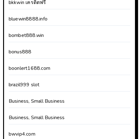
bkkwin เครดิตฟรี
bluewin8888.info
bombet888.win
bonus888
boonlert1688.com
brazil999 slot
Business, Small Business
Business, Small Business
bwvip4.com