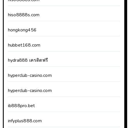
hiso8888s.com
hongkong456
hubbet168.com
hydra888 เครดิตฟรี
hyperclub-casino.com
hyperclub-casino.com
ib888pro.bet
infyplus888.com