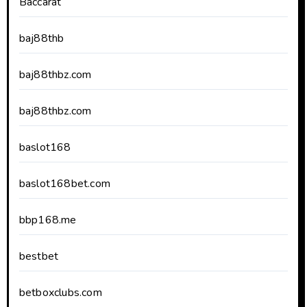
Baccarat
baj88thb
baj88thbz.com
baj88thbz.com
baslot168
baslot168bet.com
bbp168.me
bestbet
betboxclubs.com