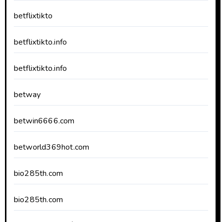
betflixtikto
betflixtikto.info
betflixtikto.info
betway
betwin6666.com
betworld369hot.com
bio285th.com
bio285th.com