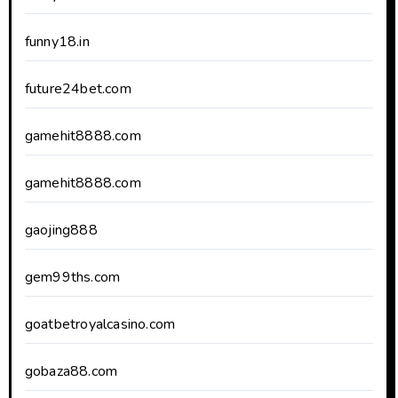
funny18.in
future24bet.com
gamehit8888.com
gamehit8888.com
gaojing888
gem99ths.com
goatbetroyalcasino.com
gobaza88.com