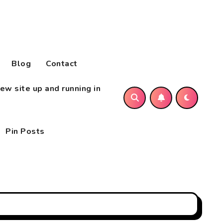
Blog
Contact
ew site up and running in
Pin Posts