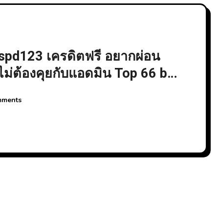
งคุยกับแอดมิน Top 66 by
ments