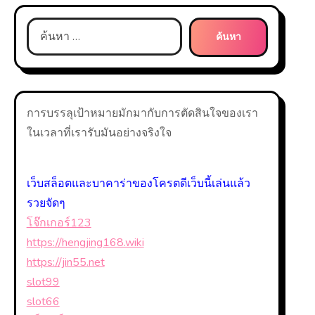
ค้นหา
สำหรับ:
การบรรลุเป้าหมายมักมากับการตัดสินใจของเรา
ในเวลาที่เรารับมันอย่างจริงใจ
เว็บสล็อตและบาคาร่าของโครตดีเว็บนี้เล่นแล้ว
รวยจัดๆ
โจ๊กเกอร์123
https://hengjing168.wiki
https://jin55.net
slot99
slot66