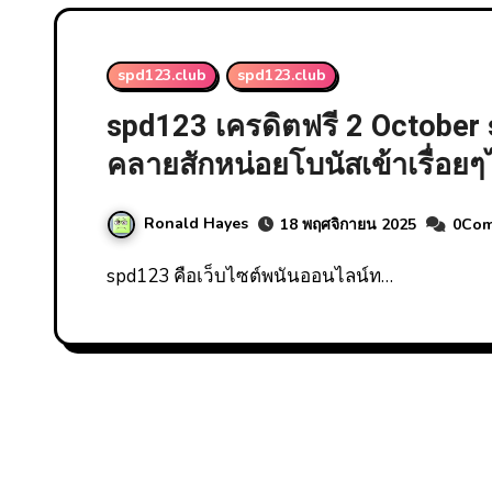
spd123.club
spd123.club
spd123 เครดิตฟรี 2 October spd123 เครดิตฟรี อยากผ่อน
คลายสักหน่อยโบนัสเข้าเรื่อยๆไม่ต้อ
Sophia
Ronald Hayes
18 พฤศจิกายน 2025
0Com
spd123 คือเว็บไซต์พนันออนไลน์ท…