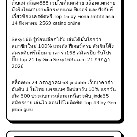
เว็บแม่ สล็อต888 เวปไซต์แตกง่าย สล็อตแตกง่าย
มีจริงไหม? เจาะลึกระบบเกม ฟีเจอร์ และปัจจัยที่
เกี่ยวข้อง เครดิตฟรี Top 16 by Fiona Jin888.asia
14 สิงหาคม 2569 casino online
Sexy168 รู้ก่อนเลือกโต๊ะ เล่นได้มั่นใจกว่า
สมาชิกใหม่ 100% เกมดัง ฟีเจอร์ครบ สัมผัสโต๊ะ
สดระดับพรีเมียม บาคาร่า168 สมัครปุ๊บ รับโปร
ปั๊บ Top 21 by Gina Sexy168c.com 21 กรกฎา
2026
สล็อต55 24 กรกฎาคม 69 jinda55 เว็บบาคาร่า
อันดับ 1 ในไทย แคชแบค ยิงปลารับ 10% แจกวัน
เกิด 500 ประสบการณ์เกมเหนือระดับ jinda55
สมัครง่าย เล่นไว ถอนได้ไม่ติดขัด Top 43 by Geri
jin55.guru