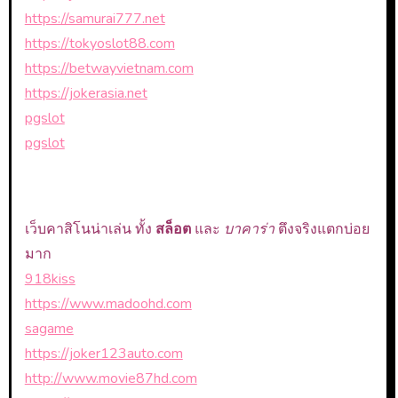
https://samurai777.net
https://tokyoslot88.com
https://betwayvietnam.com
https://jokerasia.net
pgslot
pgslot
เว็บคาสิโนน่าเล่น ทั้ง
สล็อต
และ
บาคาร่า
ตึงจริงแตกบ่อย
มาก
918kiss
https://www.madoohd.com
sagame
https://joker123auto.com
http://www.movie87hd.com