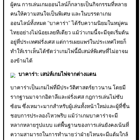
ผู้คน การเล่นเกมออนไลน์ก็กลายเป็นกิจกรรมที่หลาย
คนให้ความสนใจเป็นพิเศษ และในบรรดาเกม
ออนไลน์ทั้งหมด “บาคาร่า” ได้รับความนิยมในหมู่คน
ไทยอย่างไม่น้อยเลยทีเดียว แม้ว่าเกมนี้จะมีจุดเริ่มต้น
อยู่ที่ประเทศฝรั่งเศส แต่การเผยแพร่ในประเทศไทยก็
ทำให้เราเห็นได้ชัดว่าเกมไพ่นี้มีเสน่ห์พิเศษที่ไม่อาจม
องข้ามได้
บาคาร่า: เสน่ห์เกมไพ่จากต่างแดน
บาคาร่าเป็นเกมไพ่ที่มีประวัติศาสตร์ยาวนาน โดยมี
รากฐานมาจากอิตาลีและฝรั่งเศส กฎการเล่นไม่ซับ
ซ้อน ซึ่งเหมาะมากสำหรับผู้เล่นทั้งหน้าใหม่และผู้ที่ชื่น
ชอบการประลองไหวพริบ แม้ว่าเกมบาคาร่าจะมี
หลากหลายรูปแบบ แต่พื้นฐานของการเล่นยังคงเน้นที่
ความสามารถในการทำนายว่าฝ่ายไหนจะมีแต้มใกล้