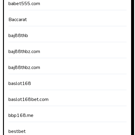
babet555.com
Baccarat
baj88thb
baj88thbz.com
baj88thbz.com
baslot168
baslot168bet.com
bbp168.me
bestbet