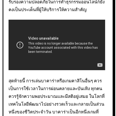
รับรองความปลอดภัยในการทำธุรกรรมออนไลน์ก็ยัง
คงเป็นประเด็นที่ผู้ให้บริการให้ความสำคัญ
สุดท้ายนี้ การเล่นบาคาร่าหรือเกมคาสิโนอื่นๆ ควร
เป็นการใช้เวลาในการผ่อนคลายและบันเทิง ทุกคน
ควรรู้จักความพอประมาณและมีสติอยู่เสมอ ในโลกที่
เทคโนโลยีพัฒนาไปอย่างรวดเร็วและกลายเป็นส่วน
หนึ่งของชีวิตประจำวัน บาคาร่าเป็นอีกหนึ่งเกมที่