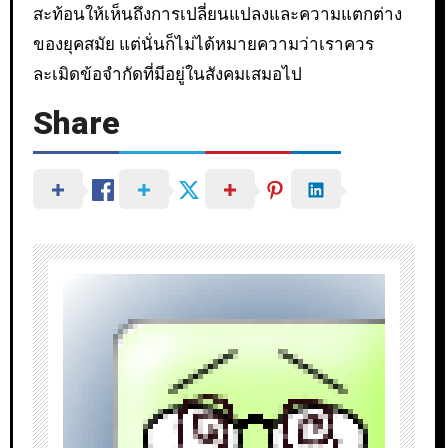
สะท้อนให้เห็นถึงการเปลี่ยนแปลงและความแตกต่าง
ของยุคสมัย แต่นั่นก็ไม่ได้หมายความว่าเราควร
ละเมิดข้อจำกัดที่มีอยู่ในสังคมเสมอไป
Share