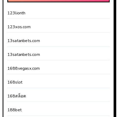
123lionth
123xos.com
13satanbets.com
13satanbets.com
1688vegasx.com
168slot
168สล็อต
188bet