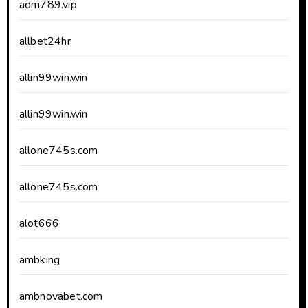
adm789.vip
allbet24hr
allin99win.win
allin99win.win
allone745s.com
allone745s.com
alot666
ambking
ambnovabet.com