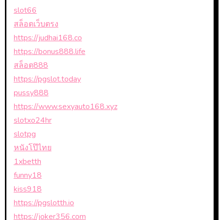
slot66
สล็อตเว็บตรง
https://judhai168.co
https://bonus888.life
สล็อต888
https://pgslot.today
pussy888
https://www.sexyauto168.xyz
slotxo24hr
slotpg
หนังโป๊ไทย
1xbetth
funny18
kiss918
https://pgslotth.io
https://joker356.com