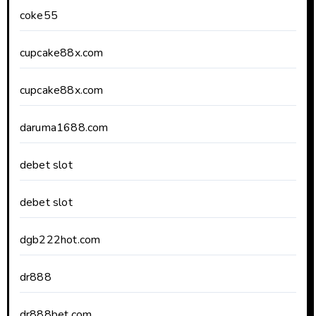
coke55
cupcake88x.com
cupcake88x.com
daruma1688.com
debet slot
debet slot
dgb222hot.com
dr888
dr888bet.com