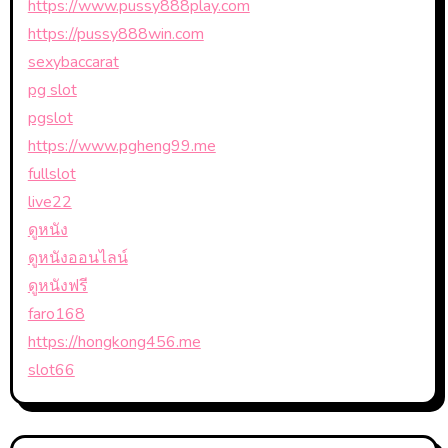
https://www.pussy888play.com
https://pussy888win.com
sexybaccarat
pg slot
pgslot
https://www.pgheng99.me
fullslot
live22
ดูหนัง
ดูหนังออนไลน์
ดูหนังฟรี
faro168
https://hongkong456.me
slot66