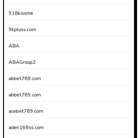
918kissme
9kpluss.com
ABA
ABAGroup2
abbet789.com
abbet789.com
acebet789.com
aden168ss.com