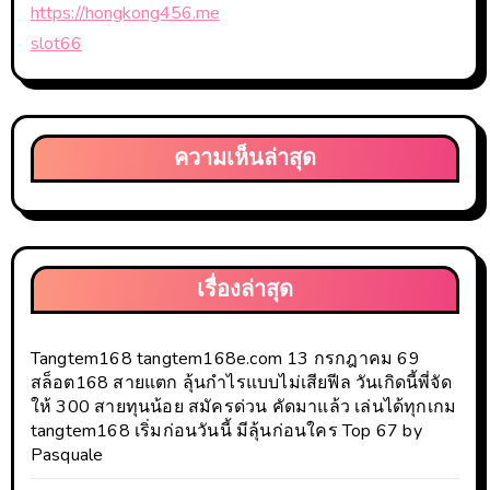
https://hongkong456.me
slot66
ความเห็นล่าสุด
เรื่องล่าสุด
Tangtem168 tangtem168e.com 13 กรกฎาคม 69
สล็อต168 สายแตก ลุ้นกำไรแบบไม่เสียฟีล วันเกิดนี้พี่จัด
ให้ 300 สายทุนน้อย สมัครด่วน คัดมาแล้ว เล่นได้ทุกเกม
tangtem168 เริ่มก่อนวันนี้ มีลุ้นก่อนใคร Top 67 by
Pasquale