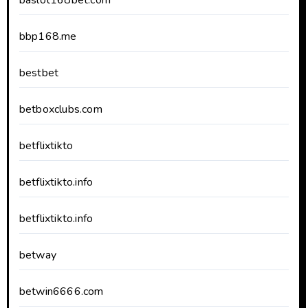
baslot168bet.com
bbp168.me
bestbet
betboxclubs.com
betflixtikto
betflixtikto.info
betflixtikto.info
betway
betwin6666.com