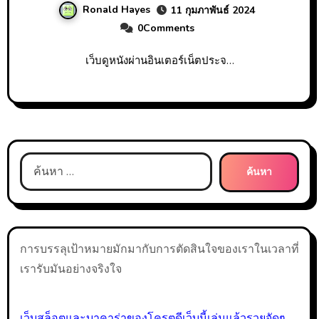
doomovie-hd.pro
Ronald Hayes
11 กุมภาพันธ์ 2024
0Comments
เว็บดูหนังผ่านอินเตอร์เน็ตประจ…
ค้นหา
สำหรับ:
การบรรลุเป้าหมายมักมากับการตัดสินใจของเราในเวลาที่
เรารับมันอย่างจริงใจ
เว็บสล็อตและบาคาร่าของโครตดีเว็บนี้เล่นแล้วรวยจัดๆ