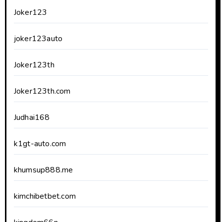
Joker123
joker123auto
Joker123th
Joker123th.com
Judhai168
k1gt-auto.com
khumsup888.me
kimchibetbet.com