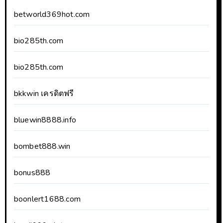
betworld369hot.com
bio285th.com
bio285th.com
bkkwin เครดิตฟรี
bluewin8888.info
bombet888.win
bonus888
boonlert1688.com