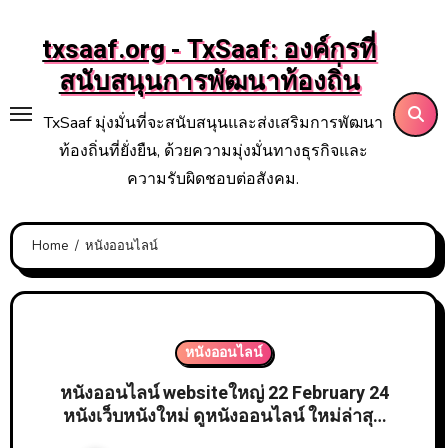
Skip
to
txsaaf.org - TxSaaf: องค์กรที่
content
สนับสนุนการพัฒนาท้องถิ่น
TxSaaf มุ่งมั่นที่จะสนับสนุนและส่งเสริมการพัฒนา
ท้องถิ่นที่ยั่งยืน, ด้วยความมุ่งมั่นทางธุรกิจและ
ความรับผิดชอบต่อสังคม.
Home
หนังออนไลน์
หนังออนไลน์
หนังออนไลน์ websiteใหญ่ 22 February 24
หนังเว็บหนังใหม่ ดูหนังออนไลน์ ใหม่ล่าสุด
Top 37 by Rosario ดูหนังออนไลน์