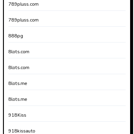
789pluss.com
789pluss.com
888pg
8lots.com
8lots.com
8lots.me
8lots.me
918Kiss
918kissauto