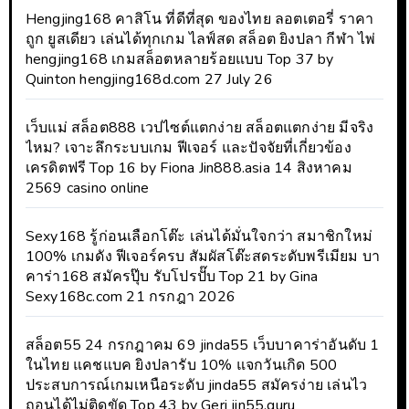
Hengjing168 คาสิโน ที่ดีที่สุด ของไทย ลอตเตอรี่ ราคา
ถูก ยูสเดียว เล่นได้ทุกเกม ไลฟ์สด สล็อต ยิงปลา กีฬา ไพ่
hengjing168 เกมสล็อตหลายร้อยแบบ Top 37 by
Quinton hengjing168d.com 27 July 26
เว็บแม่ สล็อต888 เวปไซต์แตกง่าย สล็อตแตกง่าย มีจริง
ไหม? เจาะลึกระบบเกม ฟีเจอร์ และปัจจัยที่เกี่ยวข้อง
เครดิตฟรี Top 16 by Fiona Jin888.asia 14 สิงหาคม
2569 casino online
Sexy168 รู้ก่อนเลือกโต๊ะ เล่นได้มั่นใจกว่า สมาชิกใหม่
100% เกมดัง ฟีเจอร์ครบ สัมผัสโต๊ะสดระดับพรีเมียม บา
คาร่า168 สมัครปุ๊บ รับโปรปั๊บ Top 21 by Gina
Sexy168c.com 21 กรกฎา 2026
สล็อต55 24 กรกฎาคม 69 jinda55 เว็บบาคาร่าอันดับ 1
ในไทย แคชแบค ยิงปลารับ 10% แจกวันเกิด 500
ประสบการณ์เกมเหนือระดับ jinda55 สมัครง่าย เล่นไว
ถอนได้ไม่ติดขัด Top 43 by Geri jin55.guru