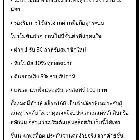
• ระบบไม่ล่ม หากแม้ในช่วงที่มีผู้ใช้งานจำนวนไม่
น้อย
• รองรับการใช้แรงงานผ่านมือถือทุกระบบ
โปรโมชันฝาก-ถอนไม่มีขั้นต่ำที่น่าสนใจ:
• ฝาก 1 รับ 50 สำหรับสมาชิกใหม่
• รับโบนัส 10% ทุกยอดฝาก
• คืนยอดเสีย 5% รายสัปดาห์
• เสนอแนะเพื่อนพ้องรับเครดิตฟรี 100 บาท
ทั้งหมดนี้ทำให้ สล็อต168 เป็นตัวเลือกที่เหมาะกับผู้
เล่นทุกระดับ ไม่ว่าคุณจะมีงบประมาณแค่หลักสิบหรือ
หลักพัน ก็สามารถเริ่มต้นเล่นสล็อตกับเว็บนี้ได้เลย
ชี้แนะเกมสล็อต ประกันว่าแตกง่ายจริง จากค่ายชั้น