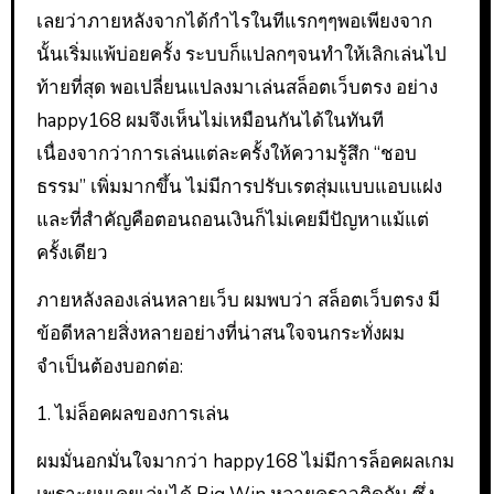
เลยว่าภายหลังจากได้กำไรในทีแรกๆๆพอเพียงจาก
นั้นเริ่มแพ้บ่อยครั้ง ระบบก็แปลกๆจนทำให้เลิกเล่นไป
ท้ายที่สุด พอเปลี่ยนแปลงมาเล่นสล็อตเว็บตรง อย่าง
happy168 ผมจึงเห็นไม่เหมือนกันได้ในทันที
เนื่องจากว่าการเล่นแต่ละครั้งให้ความรู้สึก “ชอบ
ธรรม” เพิ่มมากขึ้น ไม่มีการปรับเรตสุ่มแบบแอบแฝง
และที่สำคัญคือตอนถอนเงินก็ไม่เคยมีปัญหาแม้แต่
ครั้งเดียว
ภายหลังลองเล่นหลายเว็บ ผมพบว่า สล็อตเว็บตรง มี
ข้อดีหลายสิ่งหลายอย่างที่น่าสนใจจนกระทั่งผม
จำเป็นต้องบอกต่อ:
1. ไม่ล็อคผลของการเล่น
ผมมั่นอกมั่นใจมากว่า happy168 ไม่มีการล็อคผลเกม