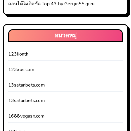
ถอนได้ไม่ติดขัด Top 43 by Geri jin55.guru
หมวดหมู่
123lionth
123xos.com
13satanbets.com
13satanbets.com
1688vegasx.com