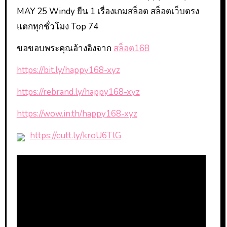
MAY 25 Windy ยืน 1 เรื่องเกมสล็อต สล็อตเว็บตรง
แตกทุกชั่วโมง Top 74
ขอขอบพระคุณอ้างอิงจาก
สล็อต168
https://bit.ly/happy168-xyz
https://rebrand.ly/happy168-xyz
https://wow.in.th/happy168-xyz
https://cutt.ly/kroU6TlG