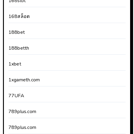
168slot
168สล็อต
188bet
188betth
1xbet
1xgameth.com
77UFA
789plus.com
789plus.com