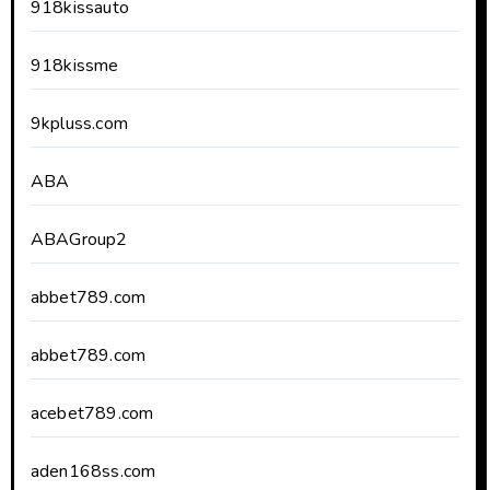
918kissauto
918kissme
9kpluss.com
ABA
ABAGroup2
abbet789.com
abbet789.com
acebet789.com
aden168ss.com