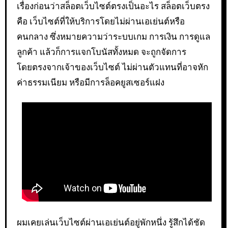
เรื่องก่อนว่าสล็อตเว็บไซต์ตรงเป็นอะไร สล็อตเว็บตรง
คือ เว็บไซต์ที่ให้บริการโดยไม่ผ่านเอเย่นต์หรือ
คนกลาง ซึ่งหมายความว่าระบบเกม การเงิน การดูแล
ลูกค้า แล้วก็การแจกโบนัสทั้งหมด จะถูกจัดการ
โดยตรงจากเจ้าของเว็บไซต์ ไม่ผ่านตัวแทนที่อาจหัก
ค่าธรรมเนียม หรือมีการล็อคยูสเซอร์แฝง
ผมเคยเล่นเว็บไซต์ผ่านเอเย่นต์อยู่พักหนึ่ง รู้สึกได้ชัด