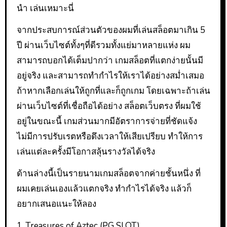
นำ เล่นเหมาะนี่
จากประสบการณ์ส่วนตัวของผมที่เล่นสล็อตมาเกิน 5
ปี ผ่านเว็บไซต์ทั้งๆที่ดีรวมทั้งแย่มาหลายแห่ง ผม
สามารถบอกได้เต็มปากว่า เกมสล็อตที่แตกง่ายนั้นมี
อยู่จริง และสามารถทำกำไรให้เราได้อย่างสม่ำเสมอ
ถ้าหากเลือกเล่นให้ถูกที่และก็ถูกเกม โดยเฉพาะถ้าเล่น
ผ่านเว็บไซต์ที่เชื่อถือได้อย่าง สล็อตเว็บตรง ที่ผมใช้
อยู่ในขณะนี้ เกมส่วนมากมีอัตราการจ่ายที่ชัดแจ้ง
ไม่มีการปรับเรตหรือดึงเวลาให้เสียเปรียบ ทำให้การ
เล่นแต่ละครั้งมีโอกาสลุ้นรางวัลได้จริง
ด้านล่างนี้เป็นรายนามเกมสล็อตจากค่ายชั้นหนึ่ง ที่
ผมเคยเล่นเองแล้วแตกจริง ทำกำไรได้จริง แล้วก็
อยากเสนอแนะให้ลอง
1. Treasures of Aztec (PG SLOT)