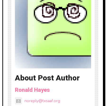
About Post Author
Ronald Hayes
noreply@txsaaf.org