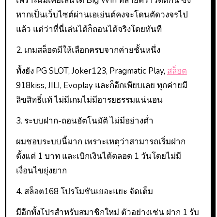
เพราะผมเคยเล่นได้ Big Win หลายคราวติดกัน ซึ่ง
หากเป็นเว็บไซต์ผ่านเอเย่นต์คงจะโดนตัดวงจรไป
แล้ว แต่ว่าที่นี่เล่นได้ก็ถอนได้จริงโดยทันที
2. เกมสล็อตมีให้เลือกครบจากค่ายชั้นหนึ่ง
ทั้งยัง PG SLOT, Joker123, Pragmatic Play,
สล็อต
918kiss, JILI, Evoplay และก็อีกเพียบเลย ทุกค่ายมี
ลิขสิทธิ์แท้ ไม่มีเกมไม่มีอารยธรรมแน่นอน
3. ระบบฝาก-ถอนอัตโนมัติ ไม่มีอย่างต่ำ
ผมชอบระบบนี้มาก เพราะเหตุว่าสามารถเริ่มฝาก
ตั้งแต่ 1 บาท และเบิกเงินได้ตลอด 1 วันโดยไม่มี
เงื่อนไขยุ่งยาก
4. สล็อต168 โปรโมชันเยอะแยะ จัดเต็ม
มีอีกทั้งโปรสำหรับสมาชิกใหม่ ตัวอย่างเช่น ฝาก 1 รับ