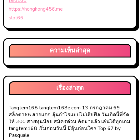
faro168
https://hongkong456.me
slot66
ความเห็นล่าสุด
เรื่องล่าสุด
Tangtem168 tangtem168e.com 13 กรกฎาคม 69
สล็อต168 สายแตก ลุ้นกำไรแบบไม่เสียฟีล วันเกิดนี้พี่จัด
ให้ 300 สายทุนน้อย สมัครด่วน คัดมาแล้ว เล่นได้ทุกเกม
tangtem168 เริ่มก่อนวันนี้ มีลุ้นก่อนใคร Top 67 by
Pasquale