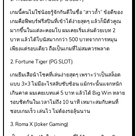
เกมนี้คนไม่ใช่น้อยรู้จักกันดีในชื่อ “สาวถ้ำ” ข้อดีของ
เกมคือฟีพบร์ฟรีสปินที่เข้าได้ง่ายสุดๆ แล้วก็มีตัวคูณ
มากขึ้นในแต่ละคอมโบ ผมเคยเริ่มเล่นด้วยเบท 2
บาท แล้วได้โบนัสมากกว่า 500 บาทจากการหมุน
เพียงแต่รอบเดียว ถือเป็นเกมที่ไม่สมควรพลาด
2. Fortune Tiger (PG SLOT)
เกมธีมเสือนำโชคที่เล่นง่ายสุดๆ เพราะว่าเป็นสล็อต
แบบ 3×3 ไม่มีอะไรสลับซับซ้อน แม้กระนั้นแจกหนัก
เกินคาด ผมเคยเบทแค่ 5 บาท แล้วได้ Big Win หลาย
รอบชิดกันในเวลาไม่ถึง 10 นาที เหมาะสมกับคนที่
ชอบเกมเร็ว เล่นไว ไม่ต้องรอลุ้นนาน
3. Roma X (Joker Gaming)