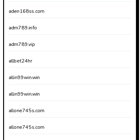
aden168ss.com
adm789.info
adm789.vip
allbet24hr
allin99win.win
allin99win.win
allone745s.com
allone745s.com