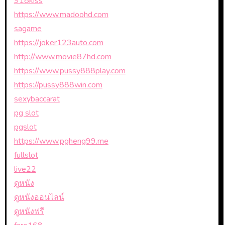
918kiss
https://www.madoohd.com
sagame
https://joker123auto.com
http://www.movie87hd.com
https://www.pussy888play.com
https://pussy888win.com
sexybaccarat
pg slot
pgslot
https://www.pgheng99.me
fullslot
live22
ดูหนัง
ดูหนังออนไลน์
ดูหนังฟรี