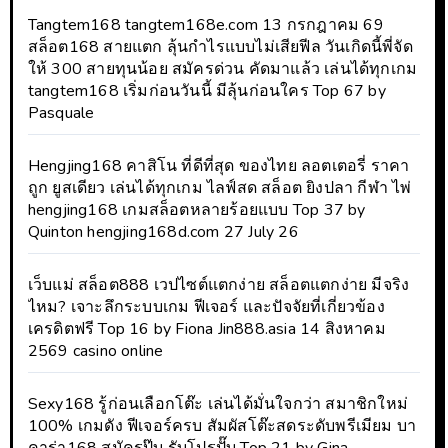
Tangtem168 tangtem168e.com 13 กรกฎาคม 69
สล็อต168 สายแตก ลุ้นกำไรแบบไม่เสียฟีล วันเกิดนี้พี่จัด
ให้ 300 สายทุนน้อย สมัครด่วน คัดมาแล้ว เล่นได้ทุกเกม
tangtem168 เริ่มก่อนวันนี้ มีลุ้นก่อนใคร Top 67 by
Pasquale
Hengjing168 คาสิโน ที่ดีที่สุด ของไทย ลอตเตอรี่ ราคา
ถูก ยูสเดียว เล่นได้ทุกเกม ไลฟ์สด สล็อต ยิงปลา กีฬา ไพ่
hengjing168 เกมสล็อตหลายร้อยแบบ Top 37 by
Quinton hengjing168d.com 27 July 26
เว็บแม่ สล็อต888 เวปไซต์แตกง่าย สล็อตแตกง่าย มีจริง
ไหม? เจาะลึกระบบเกม ฟีเจอร์ และปัจจัยที่เกี่ยวข้อง
เครดิตฟรี Top 16 by Fiona Jin888.asia 14 สิงหาคม
2569 casino online
Sexy168 รู้ก่อนเลือกโต๊ะ เล่นได้มั่นใจกว่า สมาชิกใหม่
100% เกมดัง ฟีเจอร์ครบ สัมผัสโต๊ะสดระดับพรีเมียม บา