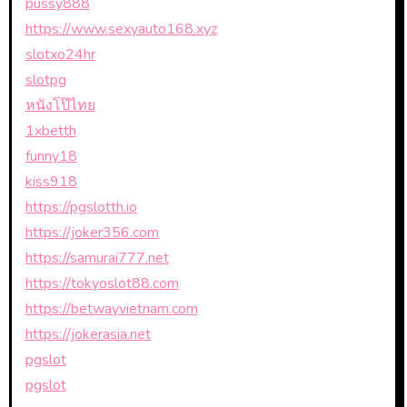
pussy888
https://www.sexyauto168.xyz
slotxo24hr
slotpg
หนังโป๊ไทย
1xbetth
funny18
kiss918
https://pgslotth.io
https://joker356.com
https://samurai777.net
https://tokyoslot88.com
https://betwayvietnam.com
https://jokerasia.net
pgslot
pgslot