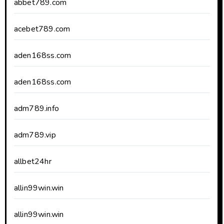
abbet789.com
acebet789.com
aden168ss.com
aden168ss.com
adm789.info
adm789.vip
allbet24hr
allin99win.win
allin99win.win