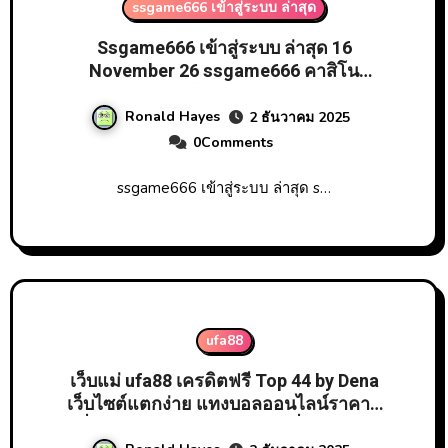
ssgame666 เข้าสู่ระบบ ล่าสุด
Ssgame666 เข้าสู่ระบบ ล่าสุด 16
November 26 ssgame666 คาสิโน
ออนไลน์ รูปแบบใหม่ กำไรดี กล่องแจกสุด
คุ้ม 1,000 ฝาก-ถอน Auto บาคาร่าสด เรียล
Ronald Hayes
2 ธันวาคม 2025
ไทม์ ssgame666 เข้าสู่ระบบ เกมกำลังไหล
0Comments
สมัครเลย Top 100 by Noemi Ssgame666
ssgame666 เข้าสู่ระบบ ล่าสุด s…
ufa88
เว็บแม่ ufa88 เครดิตฟรี Top 44 by Dena
เว็บไซต์แตกง่าย แทงบอลออนไลน์ราคาดี
ที่สุด พร้อมคาสิโนครบวงจรที่ให้คุณได้