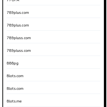
77UFA
789plus.com
789plus.com
789pluss.com
789pluss.com
888pg
8lots.com
8lots.com
8lots.me