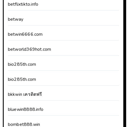
betflixtikto.info
betway
betwin6666.com
betworld369hot.com
bio285th.com
bio285th.com
bkkwin เครดิตฟรี
bluewin8888.info
bombet888.win