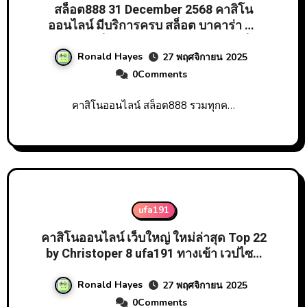
สล็อต888 31 December 2568 คาสิโน
ออนไลน์ มีบริการครบ สล็อต บาคาร่า น้ำ
เต้าปูปลา เช็คอินทุกวันรับ 100 โปรสุดเอ็กซ์
คลูซีฟสำหรับคุณอีสปอร์ต ป๊อกเด้ง ปั่นแปะ
Ronald Hayes
27 พฤศจิกายน 2025
แทงบอล panama888 สมัครรับเครดิตฟรี
0Comments
Top 1 by Felipe Panama888
คาสิโนออนไลน์ สล็อต888 รวมทุกค…
ufa191
คาสิโนออนไลน์ เว็บใหญ่ ใหม่ล่าสุด Top 22
by Christoper 8 ufa191 ทางเข้า เวปไซต์
ใหญ่ รวมคาสิโนสายเดิมพันตัวจริง พร้อม
แทงบอลทุกลีกแบบเรียลไทม์ พฤศจิกา 68
Ronald Hayes
27 พฤศจิกายน 2025
0Comments