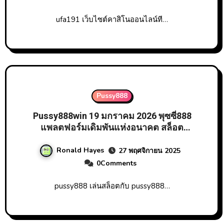
ufa191 เว็บไซต์คาสิโนออนไลน์ที…
Pussy888
Pussy888win 19 มกราคม 2026 พุซซี่888
แพลตฟอร์มเดิมพันแห่งอนาคต สล็อต
ออนไลน์ คุ้มค่าแก่การลงทุน พร้อมให้คำ
ปรึกษา 24 ช.ม. นักลงทุนแห่สมัคร! เว็บทำ
Ronald Hayes
27 พฤศจิกายน 2025
เงินแรงที่สุดแห่งปี pussy888 ให้นักลงทุน
0Comments
เลือกแบบจุใจ Top 20 by Siobhan
pussy888win.fun
pussy888 เล่นสล็อตกับ pussy888…