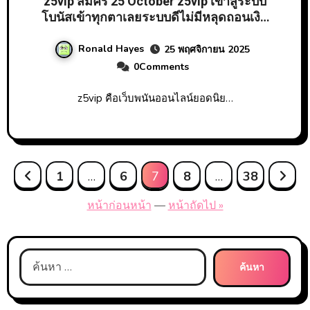
z5vip สมัคร 25 October z5vip เข้าสู่ระบบ
โบนัสเข้าทุกตาเลยระบบดีไม่มีหลุดถอนเงิน
ได้ทันที Top 84 by Rodrigo
Ronald Hayes
25 พฤศจิกายน 2025
0Comments
z5vip คือเว็บพนันออนไลน์ยอดนิย…
Posts
1
…
6
7
8
…
38
pagination
หน้าก่อนหน้า
—
หน้าถัดไป »
ค้นหา
สำหรับ: