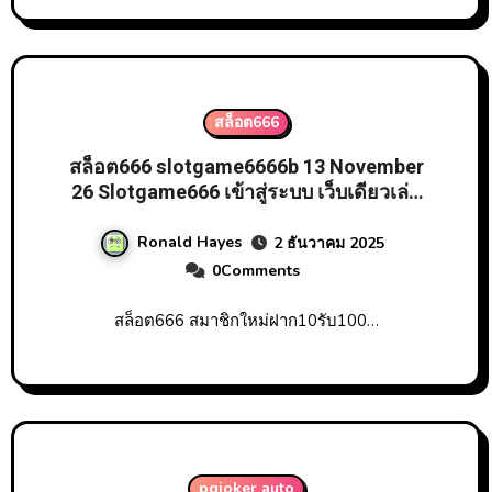
สล็อต666
สล็อต666 slotgame6666b 13 November
26 Slotgame666 เข้าสู่ระบบ เว็บเดียวเล่น
ได้ทุกแบรนด์ ไม่ต้องโยกเงิน สมาชิกใหม่รับ
200% เจ้าแรกที่เป็น สล็อต ออโต้ ค่ายใหญ่
Ronald Hayes
2 ธันวาคม 2025
เกมเยอะ slotgame6666 เลือกเล่นได้ไม่อั้น
0Comments
Top 31 by Lloyd
สล็อต666 สมาชิกใหม่ฝาก10รับ100…
pgjoker auto