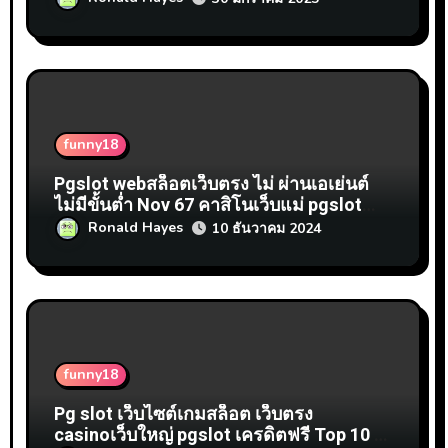
ทางเข้าpg มีรีวิวจากผู้ใช้จริง Top 15 by
Jeffery funny18.xyz
funny18
Pgslot webสล็อตเว็บตรง ไม่ ผ่านเอเย่นต์
ไม่มีขั้นต่ำ Nov 67 คาสิโนเว็บแม่ pgslot
เครดิตฟรี Top 58 by Elyse pgslot
Ronald Hayes
10 ธันวาคม 2024
Funny18.biz 31
funny18
Pg slot เว็บไซต์เกมสล็อต เว็บตรง
casinoเว็บใหญ่ pgslot เครดิตฟรี Top 10 by