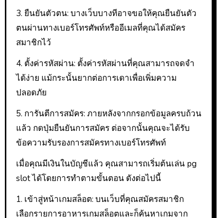
3. ยืนยันตัวตน: บางเว็บบางทีอาจขอให้คุณยืนยันตัว
ตนผ่านทางเบอร์โทรศัพท์หรืออีเมลที่คุณได้สมัคร
สมาชิกไว้
4. ตั้งค่ารหัสผ่าน: ตั้งค่ารหัสผ่านที่คุณสามารถจดจำ
ได้ง่าย แม้กระนั้นยากต่อการเดาเพื่อเพิ่มความ
ปลอดภัย
5. การันตีการสมัคร: ภายหลังจากกรอกข้อมูลครบถ้วน
แล้ว กดปุ่มยืนยันการสมัคร ต่อจากนั้นคุณจะได้รับ
ข้อความรับรองการสมัครทางเบอร์โทรศัพท์
เมื่อคุณมีเงินในบัญชีแล้ว คุณสามารถเริ่มต้นเล่น pg
slot ได้โดยการทำตามขั้นตอน ดังต่อไปนี้
1. เข้าสู่หน้าเกมสล็อต: บนเว็บที่คุณสมัครสมาชิก
เลือกรายการอาหารเกมสล็อตและก็ค้นหาเกมจาก