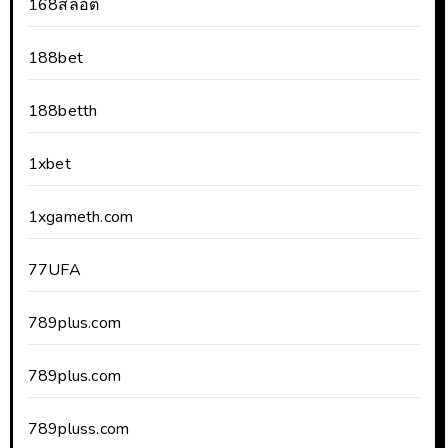
168สล็อต
188bet
188betth
1xbet
1xgameth.com
77UFA
789plus.com
789plus.com
789pluss.com