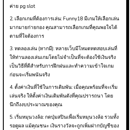
ค่าย pg slot
2. เลือกเกมที่ต้องการเล่น: Funny18 มีเกมให้เลือกเล่น
มากมายก่ายกอง คุณสามารถเลือกเกมที่คุณพอใจได้
ตามที่ใจต้องการ
3. ทดลองเล่น (หากมี): หลายเว็บมีโหมดทดสอบเล่นที่
ให้ท่านลองเล่นเกมโดยไม่จำเป็นที่จะต้องใช้เงินจริง
เป็นวิธีที่ดีสำหรับการฝึกฝนและทำความเข้าใจเกม
ก่อนจะเริ่มพนันจริง
4. ตั้งค่าเงินที่ใช้ในการเดิมพัน: เมื่อคุณพร้อมที่จะเริ่ม
เล่นจริง ให้ตั้งค่าเงินเดิมพันดังที่คุณปรารถนา โดย
นึกถึงงบประมาณของคุณ
5. เริ่มหมุนวงล้อ: กดปุ่มสปินเพื่อเริ่มหมุนวงล้อ รวมทั้ง
รอดูผล แม้คุณชนะ เงินรางวัลจะถูกเพิ่มฝากบัญชีของ