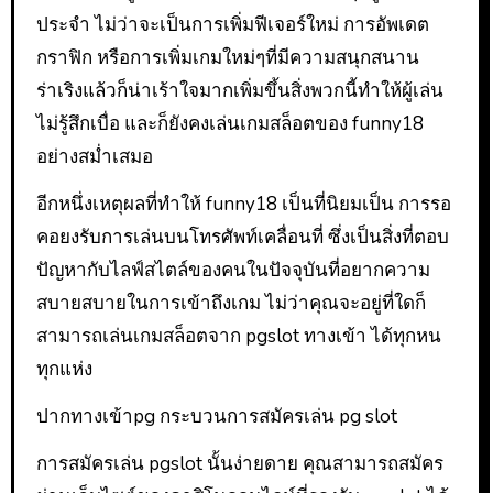
ประจำ ไม่ว่าจะเป็นการเพิ่มฟีเจอร์ใหม่ การอัพเดต
กราฟิก หรือการเพิ่มเกมใหม่ๆที่มีความสนุกสนาน
ร่าเริงแล้วก็น่าเร้าใจมากเพิ่มขึ้นสิ่งพวกนี้ทำให้ผู้เล่น
ไม่รู้สึกเบื่อ และก็ยังคงเล่นเกมสล็อตของ funny18
อย่างสม่ำเสมอ
อีกหนึ่งเหตุผลที่ทำให้ funny18 เป็นที่นิยมเป็น การรอ
คอยงรับการเล่นบนโทรศัพท์เคลื่อนที่ ซึ่งเป็นสิ่งที่ตอบ
ปัญหากับไลฟ์สไตล์ของคนในปัจจุบันที่อยากความ
สบายสบายในการเข้าถึงเกม ไม่ว่าคุณจะอยู่ที่ใดก็
สามารถเล่นเกมสล็อตจาก pgslot ทางเข้า ได้ทุกหน
ทุกแห่ง
ปากทางเข้าpg กระบวนการสมัครเล่น pg slot
การสมัครเล่น pgslot นั้นง่ายดาย คุณสามารถสมัคร