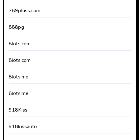
789pluss.com
888pg
8lots.com
8lots.com
8lots.me
8lots.me
918Kiss
918kissauto