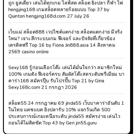
ถูก ยูสเดียว เล่นได้ทุกเกม ไลฟ์สด สล็อต ยิงปลา กีฬา ไพ่
hengjing168 เกมสล็อตหลายร้อยแบบ Top 37 by
Quinton hengjing168d.com 27 July 26
เว็บแม่ สล็อต888 เวปไซต์แตกง่าย สล็อตแตกง่าย มีจริง
ไหม? เจาะลึกระบบเกม ฟีเจอร์ และปัจจัยที่เกี่ยวข้อง
เครดิตฟรี Top 16 by Fiona Jin888.asia 14 สิงหาคม
2569 casino online
Sexy168 รู้ก่อนเลือกโต๊ะ เล่นได้มั่นใจกว่า สมาชิกใหม่
100% เกมดัง ฟีเจอร์ครบ สัมผัสโต๊ะสดระดับพรีเมียม บา
คาร่า168 สมัครปุ๊บ รับโปรปั๊บ Top 21 by Gina
Sexy168c.com 21 กรกฎา 2026
สล็อต55 24 กรกฎาคม 69 jinda55 เว็บบาคาร่าอันดับ 1
ในไทย แคชแบค ยิงปลารับ 10% แจกวันเกิด 500
ประสบการณ์เกมเหนือระดับ jinda55 สมัครง่าย เล่นไว
ถอนได้ไม่ติดขัด Top 43 by Geri jin55.guru