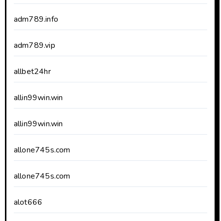
adm789.info
adm789.vip
allbet24hr
allin99win.win
allin99win.win
allone745s.com
allone745s.com
alot666