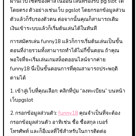
ผ่านเว็บไซต์ของคาสิโนออนไลน์ที่รองรับ pg slot ได้
โดยตรง ตัวอย่างเช่นเว็บ pgslot โดยกรอกข้อมูลส่วน
ตัวแล้วก็รับรองตัวตน ต่อจากนั้นคุณก็สามารถเติม
เงินเข้าระบบแล้วก็เริ่มต้นเล่นได้ในทันที
การสมัครเล่น funny18 แล้วก็การเริ่มต้นเล่นเป็นขั้น
ตอนที่ง่ายรวมทั้งสามารถทำได้ไม่กี่ขั้นตอน ถ้าคุณ
พอใจที่จะเริ่มเล่นเกมสล็อตออนไลน์จากค่าย
funny18 นี่เป็นขั้นตอนการที่คุณสามารถประพฤติ
ตามได้
1. เข้าสู่เว็บที่คุณเลือก: คลิกที่ปุ่ม “ลงทะเบียน” บนหน้า
เว็บpgslot
2. กรอกข้อมูลส่วนตัว:
funny18
คุณจำเป็นที่จะต้อง
กรอกข้อมูลส่วนตัว อาทิเช่น ชื่อ ชื่อสกุล เบอร์
โทรศัพท์ และก็อีเมลที่ใช้สำหรับในการติดต่อ