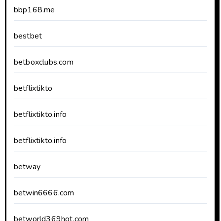
bbp168.me
bestbet
betboxclubs.com
betflixtikto
betflixtikto.info
betflixtikto.info
betway
betwin6666.com
betworld369hot.com