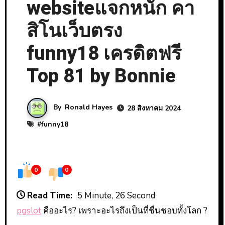
websiteแจกหนัก คา
สิโนเว็บตรง
funny18 เครดิตฟรี
Top 81 by Bonnie
By
Ronald Hayes
28 สิงหาคม 2024
#
funny18
0
0
Read Time:
5 Minute, 26 Second
pgslot
คืออะไร? เพราะอะไรถึงเป็นที่ชื่นชอบทั้งโลก ?