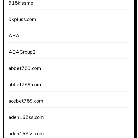
918kissme
9kpluss.com
ABA
ABAGroup2
abbet789.com
abbet789.com
acebet789.com
aden168ss.com
aden168ss.com