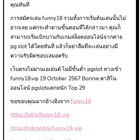
คุณทันที
การสมัครเล่น funny18 รวมทั้งการเริ่มต้นเล่นนั้นไม่
ยากเลย แค่กระทำตามขั้นตอนที่ได้กล่าวมา คุณก็
สามารถเริ่มเบิกบานกับเกมสล็อตออนไลน์จากค่าย
pg slot ได้โดยทันที แล้วก็อย่าลืมที่จะเล่นอย่างมี
ความรับผิดชอบเสมอครับ
เว็บตรงไม่ผ่านเอเย่นต์ ไม่มีขั้นต่ำ pgslot ทางเข้า
funny18.vip 19 October 2567 Bonnie คาสิโน
ออนไลน์ pgslotแตกหนัก Top 29
ขอขอบคุณมากอ้างอิงจาก
funny18
https://bit.ly/funny18-vip
https://rebrand.ly/funny18-vip