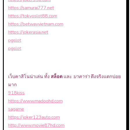
https://samurai777.net
https://tokyoslot88.com
https://betwayvietnam.com
https://jokerasia.net
pgslot
pgslot
เว็บคาสิโนน่าเล่น ทั้ง
สล็อต
และ
บาคาร่า
ตึงจริงแตกบ่อย
มาก
918kiss
https://www.madoohd.com
sagame
https://joker123auto.com
http://www.movie87hd.com