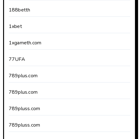
188betth
1xbet
1xgameth.com
77UFA
789plus.com
789plus.com
789pluss.com
789pluss.com