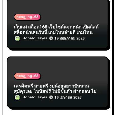
hengjing168
เว็บแม่ สล็อต168 เว็บไซต์แจกหนัก เปิดลิสต์
สล็อตน่าเล่นวันนี้ เกมไหนจ่ายดี เกมไหน
โบนัสเข้ารัว ทดลองเล่น Top 58 by Glen
Ronald Hayes
19 พฤษภาคม 2026
hengjing168c.com 9 มิ.ย. 2026 casino
online
hengjing168
เครดิตฟรี สายฟรี งบน้อยอยากปั่นนาน
สมัครเลย โบนัสฟรี ไม่มีขั้นต่ำ ฝากถอน ไม่มี
ขั่นต่ำ คาสิโนออนไลน์ระดับ VIP เครดิตฟรี
Ronald Hayes
16 เมษายน 2026
ปั่นหาค่าน้ำมัน ง่ายนิดเดียว Top 70 by
Mellisa hengjing168b.com 19 มิถุนา 69