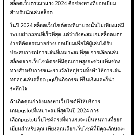
สล็อตเว็บตรงมาแรง 2024 คือช่องทางที่ยอดเยี่ยม
สำหรับนักเล่นสล็อต
ในปี 2024 สล็อตเว็บไซต์ตรงที่มาแรงนั้นไม่เพียงแค่มี
ระบบฝากถอนที่เร็วที่สุด แต่ว่ายังสะสมเกมสล็อตแตก
ง่ายที่คัดสรรมาอย่างยอดเยี่ยมเพื่อให้ผู้เล่นได้รับ
ประสบการณ์การเล่นที่เหมาะสมที่สุด การเลือกเล่น
สล็อตจากเว็บไซต์ตรงที่มีคุณภาพสูงจะช่วยเพิ่มช่อง
ทางสำหรับการชนะรางวัลใหญ่รวมทั้งทำให้การเล่น
ทดลองเล่นสล็อต pgเป็นกิจกรรมที่รื้นเริงและก็น่า
ระทึกใจ
ถ้าเกิดคุณกำลังมองหาเว็บไซต์ที่ให้บริการ
เกมpgslotที่เหมาะสมที่สุดในปี 2024 การ
เลือกpgslotเว็บไซต์ตรงที่มาแรงจะเป็นหนทางที่ยอด
เยี่ยมสำหรับคุณ เพียงคุณเลือกเว็บไซต์ที่มีคุณลักษณะ