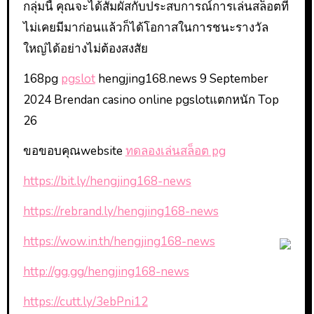
กลุ่มนี้ คุณจะได้สัมผัสกับประสบการณ์การเล่นสล็อตที่
ไม่เคยมีมาก่อนแล้วก็ได้โอกาสในการชนะรางวัล
ใหญ่ได้อย่างไม่ต้องสงสัย
168pg
pgslot
hengjing168.news 9 September
2024 Brendan casino online pgslotแตกหนัก Top
26
ขอขอบคุณwebsite
ทดลองเล่นสล็อต pg
https://bit.ly/hengjing168-news
https://rebrand.ly/hengjing168-news
https://wow.in.th/hengjing168-news
http://gg.gg/hengjing168-news
https://cutt.ly/3ebPni12