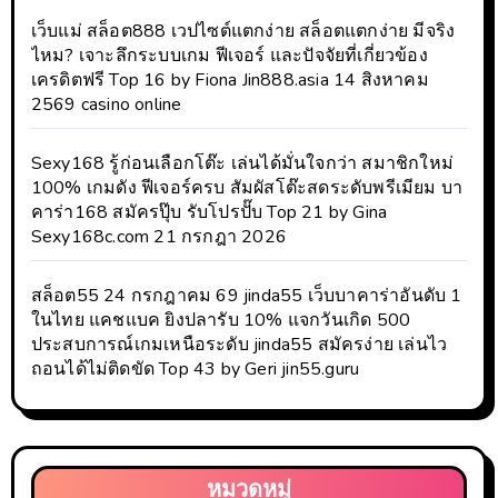
เว็บแม่ สล็อต888 เวปไซต์แตกง่าย สล็อตแตกง่าย มีจริง
ไหม? เจาะลึกระบบเกม ฟีเจอร์ และปัจจัยที่เกี่ยวข้อง
เครดิตฟรี Top 16 by Fiona Jin888.asia 14 สิงหาคม
2569 casino online
Sexy168 รู้ก่อนเลือกโต๊ะ เล่นได้มั่นใจกว่า สมาชิกใหม่
100% เกมดัง ฟีเจอร์ครบ สัมผัสโต๊ะสดระดับพรีเมียม บา
คาร่า168 สมัครปุ๊บ รับโปรปั๊บ Top 21 by Gina
Sexy168c.com 21 กรกฎา 2026
สล็อต55 24 กรกฎาคม 69 jinda55 เว็บบาคาร่าอันดับ 1
ในไทย แคชแบค ยิงปลารับ 10% แจกวันเกิด 500
ประสบการณ์เกมเหนือระดับ jinda55 สมัครง่าย เล่นไว
ถอนได้ไม่ติดขัด Top 43 by Geri jin55.guru
หมวดหมู่