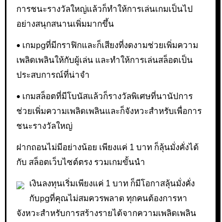
การชนะรางวัลใหญ่แล้วก็ทำให้การเล่นเกมเป็นไป
อย่างสนุกสนานเพิ่มมากขึ้น
• เกมpgที่มีกราฟิกและก็เสียงที่งดงามช่วยเพิ่มความ
เพลิดเพลินให้กับผู้เล่น และทำให้การเล่นสล็อตเป็น
ประสบการณ์ที่น่าจำ
• เกมสล็อตที่มีโบนัสแล้วก็รางวัลพิเศษที่นานัปการ
ช่วยเพิ่มความเพลิดเพลินและก็จังหวะสำหรับเพื่อการ
ชนะรางวัลใหญ่
ฝากถอนไม่มีอย่างน้อย เพียงแค่ 1 บาท ก็ลุ้นมั่งคั่งได้
กับ สล็อตเว็บไซต์ตรง รวมเกมขั้นนำ
เงินลงทุนเริ่มเพียงแค่ 1 บาท ก็มีโอกาสลุ้นมั่งคั่ง
กับpgที่คุณไม่สมควรพลาด ทุกคนต้องการหา
จังหวะสำหรับการสร้างรายได้จากความเพลิดเพลิน