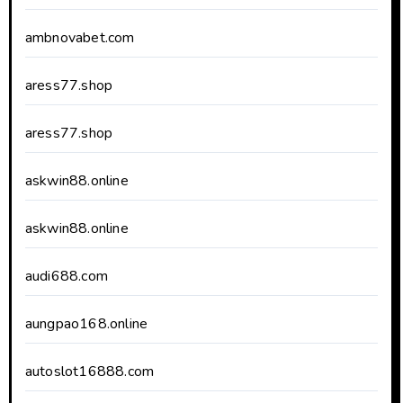
ambnovabet.com
aress77.shop
aress77.shop
askwin88.online
askwin88.online
audi688.com
aungpao168.online
autoslot16888.com