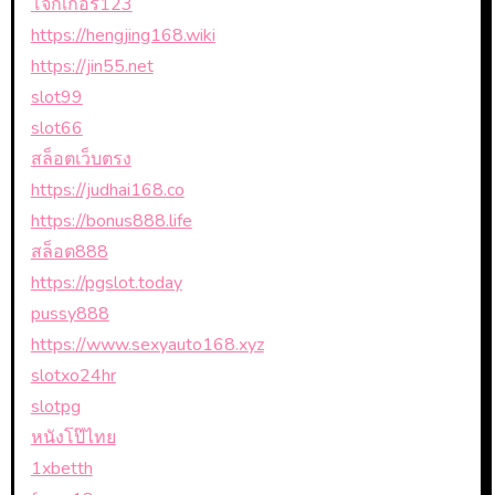
โจ๊กเกอร์123
https://hengjing168.wiki
https://jin55.net
slot99
slot66
สล็อตเว็บตรง
https://judhai168.co
https://bonus888.life
สล็อต888
https://pgslot.today
pussy888
https://www.sexyauto168.xyz
slotxo24hr
slotpg
หนังโป๊ไทย
1xbetth