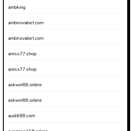
ambking
ambnovabet.com
ambnovabet.com
aress77.shop
aress77.shop
askwin88.online
askwin88.online
audi688.com