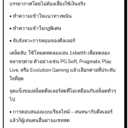
บรรยากาศโดยไม่ต้องเสี่ยงใช้เงินจริง
• ทำความเข้าใจแนวทางพนัน
• ทำความเข้าใจกฎพิเศษ
• จับจังหวะการหมุนของดีลเลอร์
เคล็ดลับ: ใช้โหมดทดลองเล่น 1xbetth เพื่อทดลอง
หลายๆค่าย ตัวอย่างเช่น PG Soft, Pragmatic Play
Live, หรือ Evolution Gaming แล้วเลือกค่ายที่ประทับ
ใจที่สุด
จุดแข็งของสล็อตดีลเลอร์สดที่ไม่เหมือนกับสล็อตทั่วๆ
ไป
• การตอบสนองแบบเรียลไทม์ – สนทนากับดีลเลอร์
แล้วก็ผู้เล่นคนอื่นผ่านแชทสด