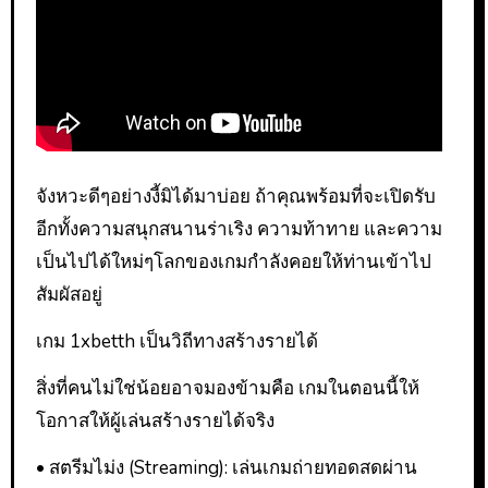
จังหวะดีๆอย่างงี้มิได้มาบ่อย ถ้าคุณพร้อมที่จะเปิดรับ
อีกทั้งความสนุกสนานร่าเริง ความท้าทาย และความ
เป็นไปได้ใหม่ๆโลกของเกมกำลังคอยให้ท่านเข้าไป
สัมผัสอยู่
เกม 1xbetth เป็นวิถีทางสร้างรายได้
สิ่งที่คนไม่ใช่น้อยอาจมองข้ามคือ เกมในตอนนี้ให้
โอกาสให้ผู้เล่นสร้างรายได้จริง
• สตรีมไม่ง (Streaming): เล่นเกมถ่ายทอดสดผ่าน