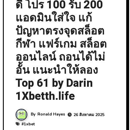
ดี โปร 100 รับ 200
แอดมินใส่ใจ แก้
ปัญหาตรงจุดสล็อต
กีฬา แฟร์เกม สล็อต
ออนไลน์ ถอนได้ไม่
อั้น แนะนำให้ลอง
Top 61 by Darin
1Xbetth.life
By
Ronald Hayes
26 สิงหาคม 2025
#
1xbet