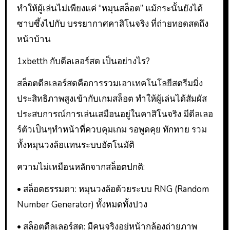
ทำให้ผู้เล่นไม่เพียงแค่ “หมุนสล็อต” แม้กระนั้นยังได้
ซาบซึ้งไปกับ บรรยากาศคาสิโนจริง ที่ถ่ายทอดสดถึง
หน้าบ้าน
1xbetth กับดีลเลอร์สด เป็นอย่างไร?
สล็อตดีลเลอร์สดคือการรวมเอาเทคโนโลยีสตรีมมิ่ง
ประสิทธิภาพสูงเข้ากับเกมสล็อต ทำให้ผู้เล่นได้สัมผัส
ประสบการณ์การเล่นเสมือนอยู่ในคาสิโนจริง มีดีลเลอ
ร์ตัวเป็นๆทำหน้าที่ควบคุมเกม รอพูดคุย ทักทาย รวม
ทั้งหมุนวงล้อแทนระบบอัตโนมัติ
ความไม่เหมือนหลักจากสล็อตปกติ:
• สล็อตธรรมดา: หมุนวงล้อด้วยระบบ RNG (Random
Number Generator) ทั้งหมดทั้งปวง
• สล็อตดีลเลอร์สด: มีคนจริงอยู่หน้ากล้องถ่ายภาพ