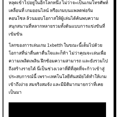
หลุดเข้าไปอยู่ในอีกโลกหนึ่ง ไม่ว่าจะเป็นเกมโทรศัพท์
เคลื่อนที่ เกมออนไลน์ หรือเกมบนแพลตฟอร์ม
คอนโซล ล้วนมอบโอกาสให้ผู้เล่นได้ค้นพบความ
สนุกสนานที่หลากหลายรวมทั้งต้นแบบการแข่งขันที่
เข้มข้น
โลกของการเล่นเกม 1xbetth ในขณะนี้เต็มไปด้วย
โอกาสที่น่าตื่นตาตื่นใจและก็ท้า ไม่ว่าคุณจะเล่นเพื่อ
ความเพลิดเพลิน ฝึกซ้อมความสามารถ และยังรวมไป
ถึงสร้างรายได้ นี่เป็นช่วงเวลาที่ดีที่สุดที่จะก้าวเข้าสู่
ประสบการณ์นี้ เพราะเทคโนโลยีทันสมัยได้ทำให้เกม
เข้าถึงง่าย สมจริงสมจัง และมีมิติมากมายกว่าที่เคย
เป็นมา