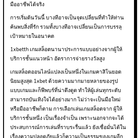
มืออาชีพได้จริง
การเริ่มต้นวันนี้ บางทีอาจเป็นจุดเปลี่ยนที่ทำให้ท่าน
ค้นพบสิ่งที่รัก รวมทั้งบางทีอาจเปลี่ยนเป็นการบรรลุ
เป้าหมายในอนาคต
1xbetth เกมสล็อตนานาประการแบบอย่างจากผู้ให้
บริการชั้นแนวหน้า อัตราการจ่ายรางวัลสูง
เกมสล็อตออนไลน์แปลงเป็นหนึ่งในเกมคาสิโนยอด
นิยมสูงสุด 1xbet ด้วยความมากมายหลายของรูป
แบบเกมและก็ฟีพบร์ที่น่าดึงดูด ทำให้ผู้เล่นทุกระดับ
สามารถบันเทิงใจได้อย่างมาก ไม่ว่าจะเป็นมือใหม่
หรือมืออาชีพก็ตาม การเลือกเล่นเกมสล็อตจาก ผู้ให้
บริการชั้นหนึ่ง เป็นเรื่องจำเป็น เพราะนอกจากจะได้
ประสบการณ์การเล่นที่ราบระรื่นแล้ว ยังเชื่อมั่นได้ใน
เรื่องความปลอดภัยแล้วก็ความเป็นธรรมของเกมอีก