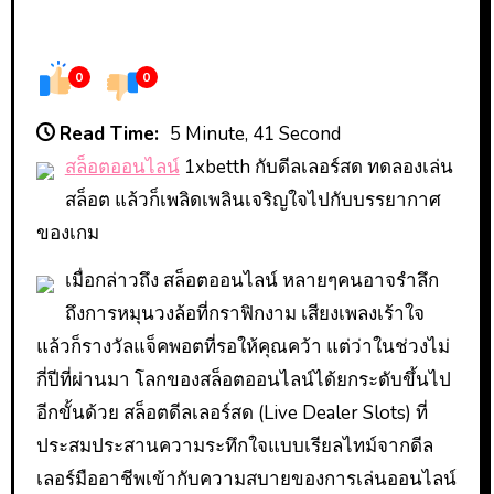
0
0
Read Time:
5 Minute, 41 Second
สล็อตออนไลน์
1xbetth กับดีลเลอร์สด ทดลองเล่น
สล็อต แล้วก็เพลิดเพลินเจริญใจไปกับบรรยากาศ
ของเกม
เมื่อกล่าวถึง สล็อตออนไลน์ หลายๆคนอาจรำลึก
ถึงการหมุนวงล้อที่กราฟิกงาม เสียงเพลงเร้าใจ
แล้วก็รางวัลแจ็คพอตที่รอให้คุณคว้า แต่ว่าในช่วงไม่
กี่ปีที่ผ่านมา โลกของสล็อตออนไลน์ได้ยกระดับขึ้นไป
อีกขั้นด้วย สล็อตดีลเลอร์สด (Live Dealer Slots) ที่
ประสมประสานความระทึกใจแบบเรียลไทม์จากดีล
เลอร์มืออาชีพเข้ากับความสบายของการเล่นออนไลน์