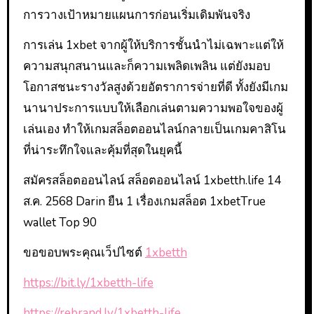
การวางเป้าหมายแผนการก่อนเริ่มเดิมพันจริง
การเล่น 1xbet จากผู้ให้บริการชั้นนำไม่เฉพาะแต่ให้
ความสนุกสนานและก็ความเพลิดเพลิน แต่ยังมอบ
โอกาสชนะรางวัลสูงด้วยอัตราการจ่ายที่ดี ทั้งยังมีเกม
นานาประการแบบให้เลือกเล่นตามความพอใจของผู้
เล่นเอง ทำให้เกมสล็อตออนไลน์กลายเป็นเกมคาสิโน
ที่น่าระทึกใจและคุ้มที่สุดในยุคนี้
สมัครสล็อตออนไลน์ สล็อตออนไลน์ 1xbetth.life 14
ส.ค. 2568 Darin ยืน 1 เรื่องเกมสล็อต 1xbetTrue
wallet Top 90
ขอขอบพระคุณเว็ปไซต์
1xbetth
https://bit.ly/1xbetth-life
https://rebrand.ly/1xbetth-life