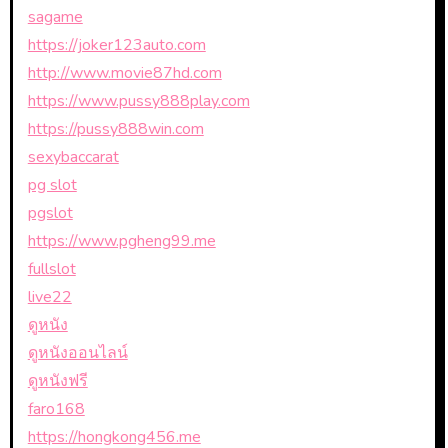
sagame
https://joker123auto.com
http://www.movie87hd.com
https://www.pussy888play.com
https://pussy888win.com
sexybaccarat
pg slot
pgslot
https://www.pgheng99.me
fullslot
live22
ดูหนัง
ดูหนังออนไลน์
ดูหนังฟรี
faro168
https://hongkong456.me