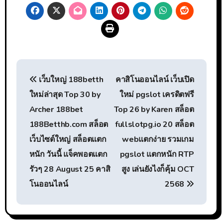
แนะแนว
เว็บใหญ่ 188betth
คาสิโนออนไลน์ เว็บเปิด
เรื่อง
ใหม่ล่าสุด Top 30 by
ใหม่ pgslot เครดิตฟรี
Archer 188bet
Top 26 by Karen สล็อต
188Betthb.com สล็อต
fullslotpg.io 20 สล็อต
เว็บไซต์ใหญ่ สล็อตแตก
webแตกง่าย รวมเกม
หนัก วันนี้ แจ็คพอตแตก
pgslot แตกหนัก RTP
รัวๆ 28 August 25 คาสิ
สูง เล่นยังไงก็คุ้ม OCT
โนออนไลน์
2568