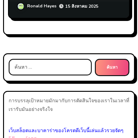
สล็อต Jin55.co 2 สิงหา 68 สล็อต เว็บ แตก
Ronald Hayes
15 สิงหาคม 2025
ง่าย สล็อตแตกง่าย ล่าสุด จ่ายจริงทุกวัน เล่น
ได้กำไรไม่อั้น คาสิโนออนไลน์ เว็บใหญ่
สล็อตเครดิตฟรี ใหม่ล่าสุด Top 99 by Essie
ค้นหา
สำหรับ:
การบรรลุเป้าหมายมักมากับการตัดสินใจของเราในเวลาที่
เรารับมันอย่างจริงใจ
เว็บสล็อตและบาคาร่าของโครตดีเว็บนี้เล่นแล้วรวยจัดๆ