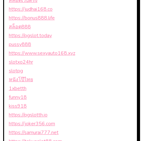
สล็อตเว็บตรง
https://judhai168.co
https://bonus888.life
สล็อต888
https://pgslot.today
pussy888
https://www.sexyauto168.xyz
slotxo24hr
slotpg
หนังโป๊ไทย
1xbetth
funny18
kiss918
https://pgslotth.io
https://joker356.com
https://samurai777.net