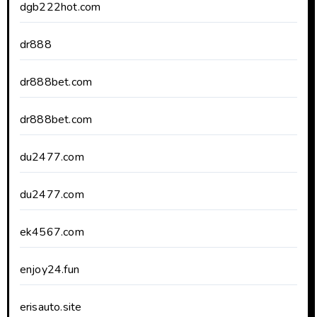
dgb222hot.com
dr888
dr888bet.com
dr888bet.com
du2477.com
du2477.com
ek4567.com
enjoy24.fun
erisauto.site