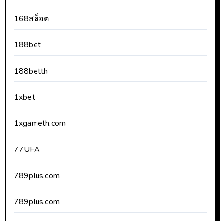
168สล็อต
188bet
188betth
1xbet
1xgameth.com
77UFA
789plus.com
789plus.com