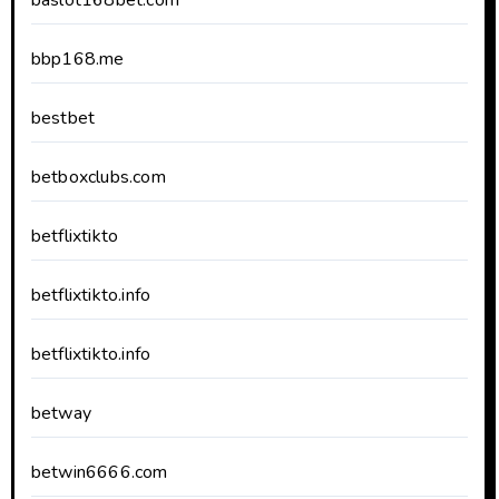
baslot168bet.com
bbp168.me
bestbet
betboxclubs.com
betflixtikto
betflixtikto.info
betflixtikto.info
betway
betwin6666.com