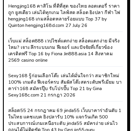
Hengjing168 คาสิโน ที่ดีที่สุด ของไทย ลอตเตอรี่ ราคา
ถูก ยูสเดียว เล่นได้ทุกเกม ไลฟ์สด สล็อต ยิงปลา กีฬา ไพ่
hengjing168 เกมสล็อตหลายร้อยแบบ Top 37 by
Quinton hengjing168d.com 27 July 26
เว็บแม่ สล็อต888 เวปไซต์แตกง่าย สล็อตแตกง่าย มีจริง
ไหม? เจาะลึกระบบเกม ฟีเจอร์ และปัจจัยที่เกี่ยวข้อง
เครดิตฟรี Top 16 by Fiona Jin888.asia 14 สิงหาคม
2569 casino online
Sexy168 รู้ก่อนเลือกโต๊ะ เล่นได้มั่นใจกว่า สมาชิกใหม่
100% เกมดัง ฟีเจอร์ครบ สัมผัสโต๊ะสดระดับพรีเมียม บา
คาร่า168 สมัครปุ๊บ รับโปรปั๊บ Top 21 by Gina
Sexy168c.com 21 กรกฎา 2026
สล็อต55 24 กรกฎาคม 69 jinda55 เว็บบาคาร่าอันดับ 1
ในไทย แคชแบค ยิงปลารับ 10% แจกวันเกิด 500
ประสบการณ์เกมเหนือระดับ jinda55 สมัครง่าย เล่นไว
ถอนได้ไม่ติดขัด Top 43 by Geri jin55.guru