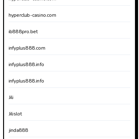
hyperclub-casino.com
ib888pro.bet
infyplus888.com
infyplus888.info
infyplus888.info
Jili
Jilislot
jinda888