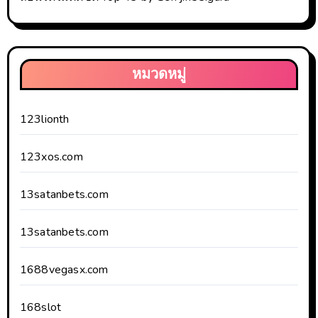
หมวดหมู่
123lionth
123xos.com
13satanbets.com
13satanbets.com
1688vegasx.com
168slot