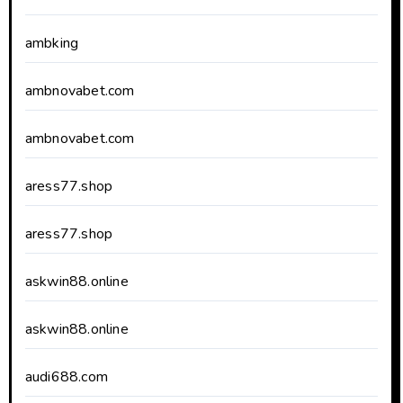
ambking
ambnovabet.com
ambnovabet.com
aress77.shop
aress77.shop
askwin88.online
askwin88.online
audi688.com