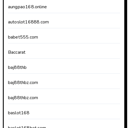
aungpao168.online
autoslot16888.com
babet555.com
Baccarat
baj88thb
baj88thbz.com
baj88thbz.com
baslot168