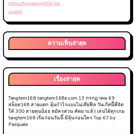
https://hongkong456.me
slot66
ความเห็นล่าสุด
เรื่องล่าสุด
Tangtem168 tangtem168e.com 13 กรกฎาคม 69
สล็อต168 สายแตก ลุ้นกำไรแบบไม่เสียฟีล วันเกิดนี้พี่จัด
ให้ 300 สายทุนน้อย สมัครด่วน คัดมาแล้ว เล่นได้ทุกเกม
tangtem168 เริ่มก่อนวันนี้ มีลุ้นก่อนใคร Top 67 by
Pasquale