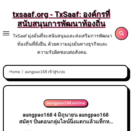
Skip
to
txsaaf.org - TxSaaf: องค์กรที่
content
สนับสนุนการพัฒนาท้องถิ่น
TxSaaf มุ่งมั่นที่จะสนับสนุนและส่งเสริมการพัฒนา
ท้องถิ่นที่ยั่งยืน, ด้วยความมุ่งมั่นทางธุรกิจและ
ความรับผิดชอบต่อสังคม.
Home
aungpao168 เข้าสู่ระบบ
aungpao168.online
aungpao168 4 มิถุนายน aungpao168
สมัคร ปั่นตอนกลุ่มไลน์นิ่งแตกแล้วแท็กหา
เพื่อนบวกจนกลุ่มคึก Top 46 by Dusty