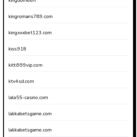
kingdom66n
kingromans789.com
kingxxxbet123.com
kiss918
kitti999vip.com
ktv4sd.com
lala55-casino.com
lalikabetsgame.com
lalikabetsgame.com