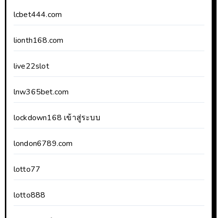
lcbet444.com
lionth168.com
live22slot
lnw365bet.com
lockdown168 เข้าสู่ระบบ
london6789.com
lotto77
lotto888