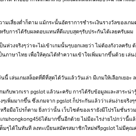
มความเสี่ยงต่ำก็ตาม แม้กระนั้นอัตราการชำระเงินรางวัลของเกมต
หรับการได้รับผลตอบแทนที่ดีแบบสุดๆรับประกันได้เลยครับผม
ก็เป็นห่วงจริงๆว่าจะไม่เข้าเกมนั้นๆบอกเลยว่า ไม่ต้องกังวลครับ ด
ภาษาไทย เพื่อให้คุณได้ทำความเข้าใจเพิ่มมากขึ้นด้วย เล่นง
ี้ เล่นเกมสล็อตที่ดีที่สุดได้วันแล้ววันเล่า มีเกมให้เลือกเยอะ 
เกมกับพวกเรา pgslot แล้วนะครับ การได้รับข้อมูลและสาระน่ารู้
เพิ่มมากขึ้น ซึ่งเกมจาก pgslot ก็ประกันแล้วว่าเล่นง่ายจริงๆ
่หรือมือโปรก็ตาม ยิ่งกว่านั้น เว็บไซต์ของเรายังมีโปรโมชั่นรวมท
นเกมhongkong456ได้มากขึ้นอีกด้วย ไม่มีอะไรง่ายไปกว่านี้แล
ต็มๆได้ในทันที ลงทะเบียนสมัครสมาชิกใหม่ฟรีpgslot ไม่มีคุณค