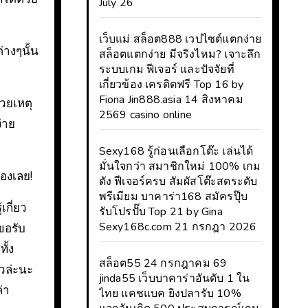
July 26
เว็บแม่ สล็อต888 เวปไซต์แตกง่าย
่างๆนั้น
สล็อตแตกง่าย มีจริงไหม? เจาะลึก
ระบบเกม ฟีเจอร์ และปัจจัยที่
เกี่ยวข้อง เครดิตฟรี Top 16 by
Fiona Jin888.asia 14 สิงหาคม
้วยเหตุ
2569 casino online
่าย
Sexy168 รู้ก่อนเลือกโต๊ะ เล่นได้
มั่นใจกว่า สมาชิกใหม่ 100% เกม
ลองเลย!
ดัง ฟีเจอร์ครบ สัมผัสโต๊ะสดระดับ
พรีเมียม บาคาร่า168 สมัครปุ๊บ
เกี่ยว
รับโปรปั๊บ Top 21 by Gina
Sexy168c.com 21 กรกฎา 2026
ขอรับ
ั้ง
สล็อต55 24 กรกฎาคม 69
้วล่ะนะ
jinda55 เว็บบาคาร่าอันดับ 1 ใน
่า
ไทย แคชแบค ยิงปลารับ 10%