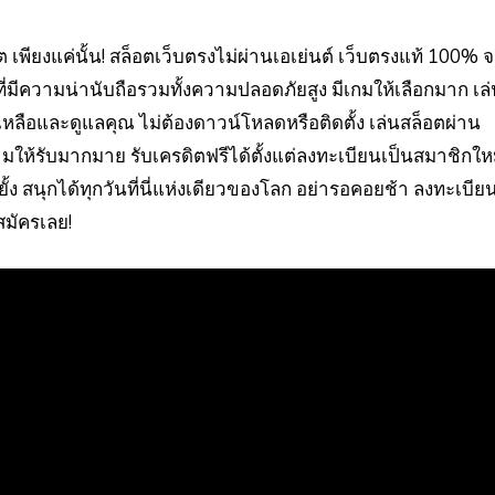
อต เพียงแค่นั้น! สล็อตเว็บตรงไม่ผ่านเอเย่นต์ เว็บตรงแท้ 100% 
ี่มีความน่านับถือรวมทั้งความปลอดภัยสูง มีเกมให้เลือกมาก เล่
ลือและดูแลคุณ ไม่ต้องดาวน์โหลดหรือติดตั้ง เล่นสล็อตผ่าน
ามให้รับมากมาย รับเครดิตฟรีได้ตั้งแต่ลงทะเบียนเป็นสมาชิกให
้ง สนุกได้ทุกวันที่นี่แห่งเดียวของโลก อย่ารอคอยช้า ลงทะเบีย
สมัครเลย!