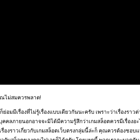
ี่คุณไม่สมควรพลาด!
่อมมีเรื่องที่ไม่รู้เรื่องแบบเดียวกันนะครับ เพราะว่าเรื่องราวต
ภายนอกอาจจะมิได้มีความรู้สึกว่าเกมสล็อตควรมีเรื่องอะ
ื่องราวเกี่ยวกับเกมสล็อตเว็บตรงกลุ่มนี้ล่ะก็ คุณควรต้องชอบ