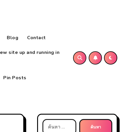
Blog
Contact
ew site up and running in
Pin Posts
ค้นหา
สำหรับ: