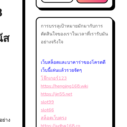
8
การบรรลุเป้าหมายมักมากับการ
ัส
ตัดสินใจของเราในเวลาที่เรารับมัน
อย่างจริงใจ
เว็บสล็อตและบาคาร่าของโครตดี
เว็บนี้เล่นแล้วรวยจัดๆ
โจ๊กเกอร์123
https://hengjing168.wiki
https://jin55.net
slot99
slot66
สล็อตเว็บตรง
https://judhai168.co