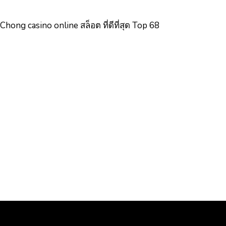
ng casino online สล็อต ที่ดีที่สุด Top 68