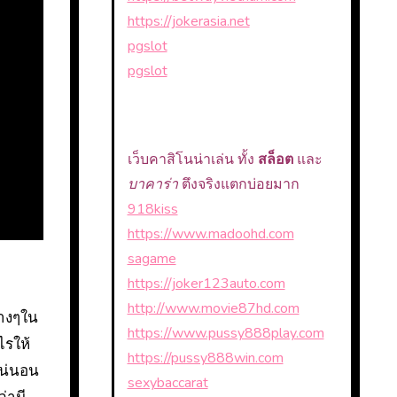
https://jokerasia.net
pgslot
pgslot
เว็บคาสิโนน่าเล่น ทั้ง
สล็อต
และ
บาคาร่า
ตึงจริงแตกบ่อยมาก
918kiss
https://www.madoohd.com
sagame
https://joker123auto.com
http://www.movie87hd.com
่างๆใน
https://www.pussy888play.com
ไรให้
https://pussy888win.com
แน่นอน
sexybaccarat