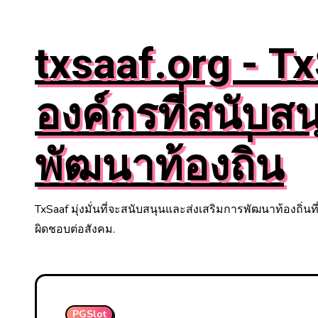
Skip
to
txsaaf.org - T
content
องค์กรที่สนับส
พัฒนาท้องถิ่น
TxSaaf มุ่งมั่นที่จะสนับสนุนและส่งเสริมการพัฒนาท้องถิ่นที
ผิดชอบต่อสังคม.
PGSlot