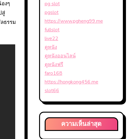
น้องๆ
pg slot
pgslot
สู่
https://www.pgheng99.me
ศีลธรรม
fullslot
live22
ดูหนัง
ดูหนังออนไลน์
ดูหนังฟรี
faro168
https://hongkong456.me
slot66
ความเห็นล่าสุด