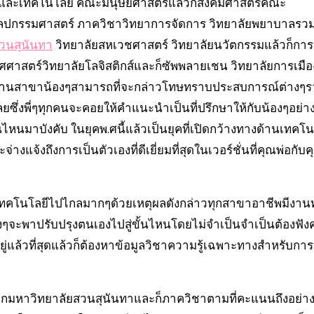
์และเทคโนโลยี คณะมนุษยศาสตร์แล้วก็สังคมศาสตร์คณะ
ปกรรมศาสตร์ ภาควิชาวิทยาการจัดการ วิทยาลัยพยาบาลรวมท
วนสุนันทา
วิทยาลัยสหเวชศาสตร์ วิทยาลัยนวัตกรรมแล้วก็การ
ศศาสตร์วิทยาลัยโลจิสติกส์และก็ซัพพลายเชน วิทยาลัยการเมื
ิ่งก้านสาขาน้องๆสามารถที่จะกล่าวโทษทราบประสบการณ์ต่างๆร
ซึ่งพี่ๆทุกคนจะคอยให้คำแนะนำเป็นที่ปรึกษาให้กับน้องๆอย่าง
งให้คนไหนมาบังคับ ในยุคพ.ศนี้แล้วเป็นยุคที่เปิดกว้างทางด้านเทคโ
างแจ้งถึงการเป็นตัวเองที่ดีเยี่ยมที่สุดในเวอร์ชั่นที่คุณพ่อกับ
่าเทคโนโลยีไปไกลมากๆด้วยเหตุผลดังกล่าวทุกสาขาอาชีพมีงาน
น้องๆจะพาปรับปรุงตนเองไปสู่ขั้นไหนโดยไม่จำเป็นจำเป็นต้องฟังค
ู่แล้วที่สุดแล้วก็ต้องหาข้อมูลวิชาความรู้เฉพาะทางสำหรับการ
ือกมหาวิทยาลัยสวนสุนันทาและก็ภาควิชาตามที่คะแนนถึงอย่าง