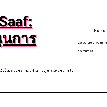
xSaaf:
Home
นุนการ
Lets get your n
no time!
่ยั่งยืน, ด้วยความมุ่งมั่นทางธุรกิจและความรับ