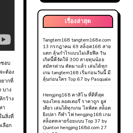
เรื่องล่าสุด
Tangtem168 tangtem168e.com
13 กรกฎาคม 69 สล็อต168 สาย
แตก ลุ้นกำไรแบบไม่เสียฟีล วัน
เกิดนี้พี่จัดให้ 300 สายทุนน้อย
องชอบ
สมัครด่วน คัดมาแล้ว เล่นได้ทุก
จะต้อง
เกม tangtem168 เริ่มก่อนวันนี้ มี
ลุ้นก่อนใคร Top 67 by Pasquale
ยากที่
า บาง
Hengjing168 คาสิโน ที่ดีที่สุด
้กว้าง
ของไทย ลอตเตอรี่ ราคาถูก ยูส
รหา
เดียว เล่นได้ทุกเกม ไลฟ์สด สล็อต
ยิงปลา กีฬา ไพ่ hengjing168 เกม
สิ่งที่
สล็อตหลายร้อยแบบ Top 37 by
เลือก
Quinton hengjing168d.com 27