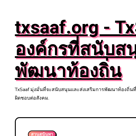
Skip
to
txsaaf.org - T
content
องค์กรที่สนับส
พัฒนาท้องถิ่น
TxSaaf มุ่งมั่นที่จะสนับสนุนและส่งเสริมการพัฒนาท้องถิ่นที
ผิดชอบต่อสังคม.
สวนสุนันทา