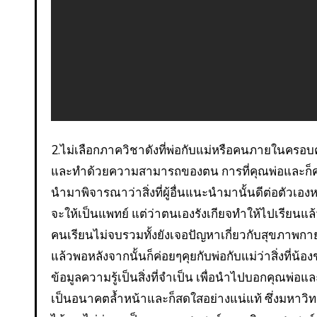
2.ไม่เลือกภาควิชาดังที่พ่อกับแม่หรือคนภายในครอบ
และทำด้วยความสามารถของตน การที่คุณพ่อและก็คุณแ
นำมาพิจารณาว่าสิ่งที่ผู้อื่นแนะนำมานั้นดีต่อตัวเอ
จะให้เป็นแพทย์ แต่ว่าตนเองรังเกียจทำให้ไปเรีย
คนเรียนไม่จบรวมทั้งยังเจอปัญหาเกี่ยวกับสุขภาพกาย
แล้วพอหลังจากนั้นก็ค่อยๆคุยกับพ่อกับแม่ว่าสิ่งที
ข้อมูลความรู้เป็นสิ่งที่จำเป็น เพื่อนำไปบอกคุณพ่อและ
เป็นอนาคตล้ำหน้าและก็สดใสอย่างแน่แท้ ซึ่งมหาว