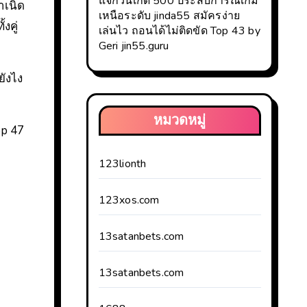
แจกวันเกิด 500 ประสบการณ์เกม
ำเนิด
เหนือระดับ jinda55 สมัครง่าย
งคู่
เล่นไว ถอนได้ไม่ติดขัด Top 43 by
Geri jin55.guru
ยังไง
หมวดหมู่
op 47
123lionth
123xos.com
13satanbets.com
13satanbets.com