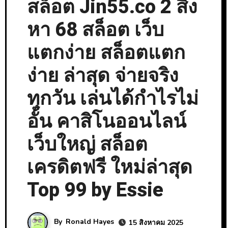
สล็อต Jin55.co 2 สิง
หา 68 สล็อต เว็บ
แตกง่าย สล็อตแตก
ง่าย ล่าสุด จ่ายจริง
ทุกวัน เล่นได้กำไรไม่
อั้น คาสิโนออนไลน์
เว็บใหญ่ สล็อต
เครดิตฟรี ใหม่ล่าสุด
Top 99 by Essie
By
Ronald Hayes
15 สิงหาคม 2025