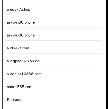
aress77.shop
askwin88.online
askwin88.online
audi688.com
aungpao168.online
autoslot16888.com
babet555.com
Baccarat