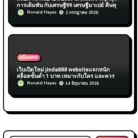
การเดิมพัน กับเศรษฐี99 เศรษฐีมาเปย์ คืนทุน
ไปต่อ ธีมเกมกว่า 5,000 เกม นักเดิมพันรีวิว
Ronald Hayes
2 กรกฎาคม 2026
ได้เงินจริง sretthi99 สมัคร รับโบนัสสุดพิเศษ
Top 12 by Damion sretthi99.com
สล็อต888
เว็บเปิดใหม่ jinda888 websiteแจกหนัก
สล็อตขั้นต่ำ 1 บาท เหมาะกับใคร และควร
เริ่มเล่นแบบไหนดี เครดิตฟรี Top 71 by
Ronald Hayes
14 มิถุนายน 2026
Carson jin888.run 27 มิ.ย. 2026 casino