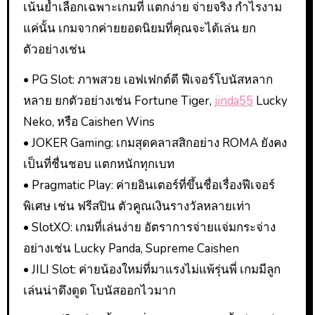
เน้นย้ำเลือกเฉพาะเกมที่ แตกง่าย จ่ายจริง กำไรงาม
แค่นั้น เกมจากค่ายยอดนิยมที่คุณจะได้เล่น ยก
ตัวอย่างเช่น
• PG Slot: ภาพสวย เอฟเฟกต์ดี ฟีเจอร์โบนัสหลาก
หลาย ยกตัวอย่างเช่น Fortune Tiger,
jinda55
Lucky
Neko, หรือ Caishen Wins
• JOKER Gaming: เกมสุดคลาสสิกอย่าง ROMA ยังคง
เป็นที่ชื่นชอบ แตกหนักทุกเบท
• Pragmatic Play: ค่ายอินเตอร์ที่ขึ้นชื่อเรื่องฟีเจอร์
พิเศษ เช่น ฟรีสปิน ตัวคูณเงินรางวัลหลายเท่า
• SlotXO: เกมที่เล่นง่าย อัตราการจ่ายแจ่มกระจ่าง
อย่างเช่น Lucky Panda, Supreme Caishen
• JILI Slot: ค่ายน้องใหม่ที่มาแรงไม่แพ้รุ่นพี่ เกมมีลูก
เล่นน่าดึงดูด โบนัสออกไวมาก