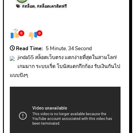
#
สล็อต
, #
สล็อตเครดิตฟรี
0
0
Read Time:
5 Minute, 34 Second
jinda55 สล็อตเว็บตรง แตกง่ายที่สุดในสามโลก!
เกมมาก ระบบเริ่ด โบนัสแตกกึกก้อง รับเงินกันไป
แบบปังๆ