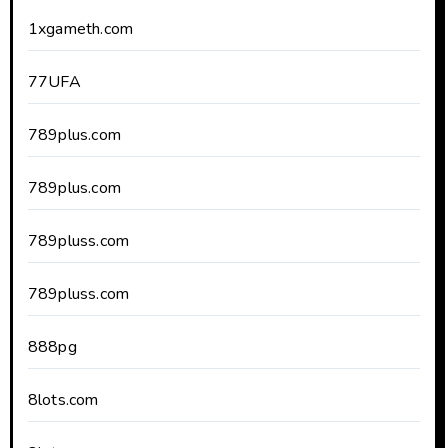
1xgameth.com
77UFA
789plus.com
789plus.com
789pluss.com
789pluss.com
888pg
8lots.com