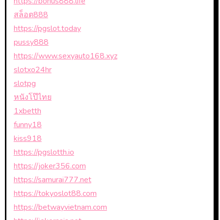
https://bonus888.life
สล็อต888
https://pgslot.today
pussy888
https://www.sexyauto168.xyz
slotxo24hr
slotpg
หนังโป๊ไทย
1xbetth
funny18
kiss918
https://pgslotth.io
https://joker356.com
https://samurai777.net
https://tokyoslot88.com
https://betwayvietnam.com