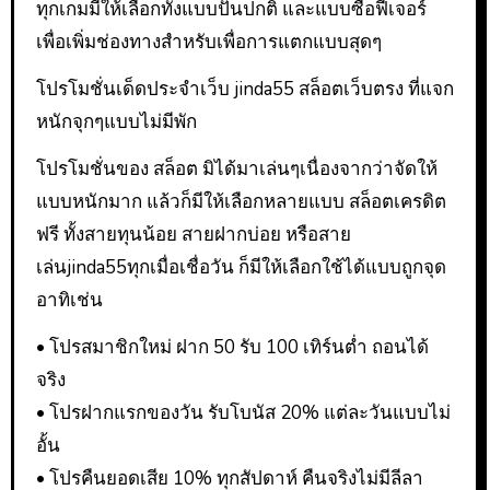
ทุกเกมมีให้เลือกทั้งแบบปั่นปกติ และแบบซื้อฟีเจอร์
เพื่อเพิ่มช่องทางสำหรับเพื่อการแตกแบบสุดๆ
โปรโมชั่นเด็ดประจำเว็บ jinda55 สล็อตเว็บตรง ที่แจก
หนักจุกๆแบบไม่มีพัก
โปรโมชั่นของ สล็อต มิได้มาเล่นๆเนื่องจากว่าจัดให้
แบบหนักมาก แล้วก็มีให้เลือกหลายแบบ สล็อตเครดิต
ฟรี ทั้งสายทุนน้อย สายฝากบ่อย หรือสาย
เล่นjinda55ทุกเมื่อเชื่อวัน ก็มีให้เลือกใช้ได้แบบถูกจุด
อาทิเช่น
• โปรสมาชิกใหม่ ฝาก 50 รับ 100 เทิร์นต่ำ ถอนได้
จริง
• โปรฝากแรกของวัน รับโบนัส 20% แต่ละวันแบบไม่
อั้น
• โปรคืนยอดเสีย 10% ทุกสัปดาห์ คืนจริงไม่มีลีลา