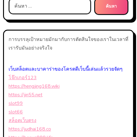
ค้นหา
สำหรับ:
การบรรลุเป้าหมายมักมากับการตัดสินใจของเราในเวลาที่
เรารับมันอย่างจริงใจ
เว็บสล็อตและบาคาร่าของโครตดีเว็บนี้เล่นแล้วรวยจัดๆ
โจ๊กเกอร์123
https://hengjing168.wiki
https://jin55.net
slot99
slot66
สล็อตเว็บตรง
https://judhai168.co