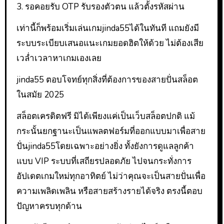
3. รอคอยรับ OTP รับรองตัวตน แล้วตั้งรหัสผ่าน
เท่านี้ก็พร้อมเริ่มเล่นเกมjinda55ได้ในทันที แถมยังมี
ระบบระเบียบเสนอแนะเกมยอดฮิตให้ด้วย ไม่ต้องเสีย
เวล่ำเวลาหาเกมเองเลย
jinda55 ตอบโจทย์ทุกสิ่งที่ต้องการของสายปั่นสล็อต
ในสมัย 2025
สล็อตเครดิตฟรี มิได้เพียงแค่เป็นเว็บสล็อตปกติ แม้
กระนั้นยกฐานะเป็นแพลตฟอร์มที่ออกแบบมาเพื่อสาย
ปั่นjinda55โดยเฉพาะอย่างยิ่ง ทั้งยังการดูแลลูกค้า
แบบ VIP ระบบที่เสถียรปลอดภัย ไปจนกระทั่งการ
อัปเดตเกมใหม่ทุกอาทิตย์ ไม่ว่าคุณจะเป็นสายปั่นเพื่อ
ความเพลิดเพลิน หรือสายสร้างรายได้จริง ตรงนี้ตอบ
ปัญหาครบทุกด้าน