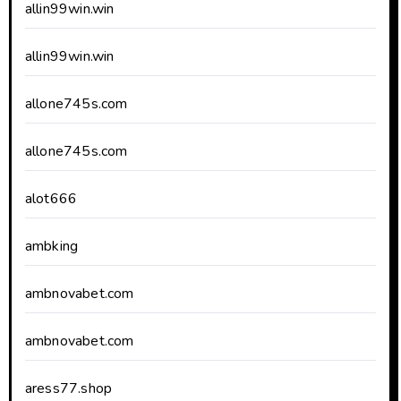
allin99win.win
allin99win.win
allone745s.com
allone745s.com
alot666
ambking
ambnovabet.com
ambnovabet.com
aress77.shop