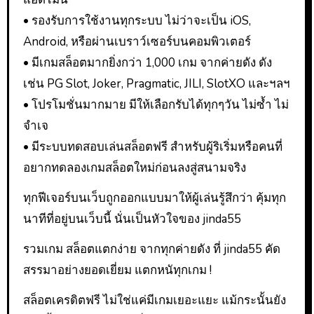
• รองรับการใช้งานทุกระบบ ไม่ว่าจะเป็น iOS,
Android, หรือผ่านเบราว์เซอร์บนคอมพิวเตอร์
• มีเกมสล็อตมากยิ่งกว่า 1,000 เกม จากค่ายดัง ดัง
เช่น PG Slot, Joker, Pragmatic, JILI, SlotXO และฯลฯ
• โปรโมชั่นมากมาย มีให้เลือกรับได้ทุกๆวัน ไม่ซ้ำ ไม่
จำเจ
• มีระบบทดสอบเล่นสล็อตฟรี สำหรับผู้ริเริ่มหรือคนที่
อยากทดลองเกมสล็อตใหม่ก่อนลงสู่สนามจริง
ทุกฟีเจอร์บนเว็บถูกออกแบบมาให้ผู้เล่นรู้สึกว่า คุ้มทุก
นาทีที่อยู่บนเว็บนี้ นั่นเป็นหัวใจของ jinda55
รวมเกม สล็อตแตกง่าย จากทุกค่ายดัง ที่ jinda55 คัด
สรรมาอย่างยอดเยี่ยม แตกหนัทุกเกม !
สล็อตเครดิตฟรี ไม่ใช่แค่มีเกมเยอะแยะ แม้กระนั้นยัง