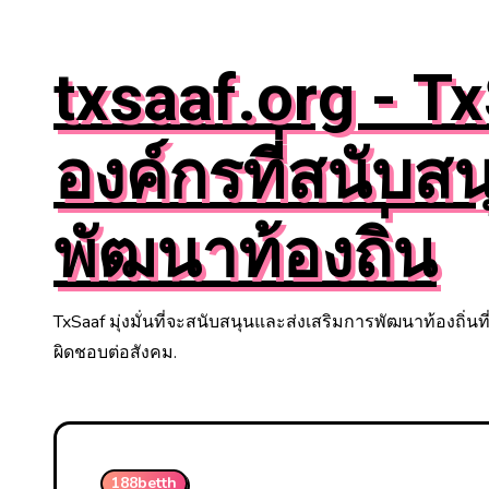
Skip
to
txsaaf.org - T
content
องค์กรที่สนับส
พัฒนาท้องถิ่น
TxSaaf มุ่งมั่นที่จะสนับสนุนและส่งเสริมการพัฒนาท้องถิ่นที
ผิดชอบต่อสังคม.
188betth