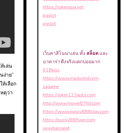
https://jokerasia.net
pgslot
pgslot
เว็บคาสิโนน่าเล่น ทั้ง
สล็อต
และ
บาคาร่า
ตึงจริงแตกบ่อยมาก
ห้เล่น
918kiss
่นง่าย”
https://www.madoohd.com
ให้เลือก
sagame
หตุว่า
https://joker123auto.com
http://www.movie87hd.com
https://www.pussy888play.com
https://pussy888win.com
sexybaccarat