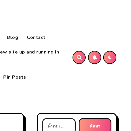
Blog
Contact
ew site up and running in
Pin Posts
ค้นหา
สำหรับ: