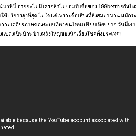
าทีนี้ อาจจะไม่มีใครกล้าไม่ยอมรับชื่อของ 188betth จริงไ
้บริการสูงที่สุด ไม่ใช่แค่เพราะชื่อเสียงที่สั่งสมมานาน แม้กระ
งความเสถียรภาพของระบบที่หาคนไหนเปรียบเทียบยาก วันนี้เร
งแปลงเป็นบ้านข้างหลังใหญ่ของนักเสี่ยงโชคทั้งประเทศ!