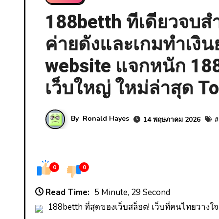
188betth ที่เดียวจบ
ค่ายดังและเกมทำเงิ
website แจกหนัก 188
เว็บใหญ่ ใหม่ล่าสุด T
By
Ronald Hayes
14 พฤษภาคม 2026
#
0
0
Read Time:
5 Minute, 29 Second
188betth ที่สุดของเว็บสล็อต! เว็บที่คนไทยวางใจ