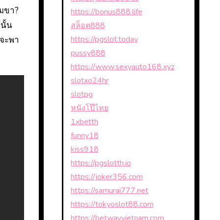
หมขา?
https://bonus888.life
นั้น
สล็อต888
https://pgslot.today
าจะพา
pussy888
https://www.sexyauto168.xyz
slotxo24hr
slotpg
หนังโป๊ไทย
1xbetth
funny18
kiss918
https://pgslotth.io
https://joker356.com
https://samurai777.net
https://tokyoslot88.com
https://betwayvietnam.com