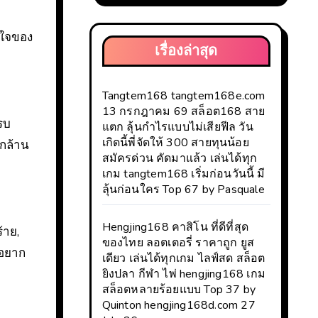
ัวใจของ
เรื่องล่าสุด
Tangtem168 tangtem168e.com
13 กรกฎาคม 69 สล็อต168 สาย
รบ
แตก ลุ้นกำไรแบบไม่เสียฟีล วัน
เกิดนี้พี่จัดให้ 300 สายทุนน้อย
ักล้าน
สมัครด่วน คัดมาแล้ว เล่นได้ทุก
เกม tangtem168 เริ่มก่อนวันนี้ มี
ลุ้นก่อนใคร Top 67 by Pasquale
Hengjing168 คาสิโน ที่ดีที่สุด
้าย,
ของไทย ลอตเตอรี่ ราคาถูก ยูส
 อยาก
เดียว เล่นได้ทุกเกม ไลฟ์สด สล็อต
ยิงปลา กีฬา ไพ่ hengjing168 เกม
สล็อตหลายร้อยแบบ Top 37 by
Quinton hengjing168d.com 27