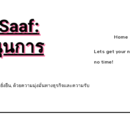
xSaaf:
Home
นุนการ
Lets get your n
no time!
่ยั่งยืน, ด้วยความมุ่งมั่นทางธุรกิจและความรับ