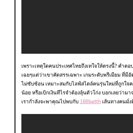
เพราะเหตุใดคนประเทศไทยถึงเทใจให้ตรงนี้? คำตอบง
เฉยๆแต่ว่าเขาคัดสรรเฉพาะ เกมระดับพรีเมียม ที่มีอัต
ไม่ซับซ้อน เหมาะสมกับไลฟ์สไตล์คนรุ่นใหม่ที่ถูกใจคว
น้อย หรือเบิกเงินทีไรจำต้องลุ้นตัวโก่ง บอกเลยว่ามา
เรากำลังจะพาคุณไปพบกับ
188betth
เส้นทางคนมั่งมี