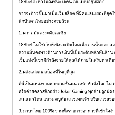
188betth ทำไมถึงชนะใจคนไทยแบบอยู่หมัด?
การจะก้าวขึ้นมาเป็นเว็บสล็อต ที่มีคนเล่นเยอะที่สุดใน
นักปั่นคนไทยอย่างครบถ้วน
1. ความมั่นคงระดับเอเชีย
188bet ไม่ใช่เว็บที่เพิ่งจะเปิดใหม่เมื่อวานนี้นะค
ความมั่นคงทางด้านการเงินนี่เป็นระดับหลักพันล้าน
เว็บแห่งนี้เขามีกำลังจ่ายให้คุณได้ภายในพริบตาเดียว
2. คลังแสงเกมสล็อตที่ใหญ่ที่สุด
ที่นี่เป็นแหล่งรวมค่ายเกมชั้นแนวหน้าทั่วทั้งโลก ไม่ว
หรือค่ายคลาสสิกอย่าง Joker Gaming ทุกค่ายถูกมัดรว
เล่นแนวไหน แนวผจญภัย แนวเทพเจ้า หรือแนวสวยๆ
3. ภาษาไทย 100% รวมทั้งรายการอาหารที่เข้าใจง่