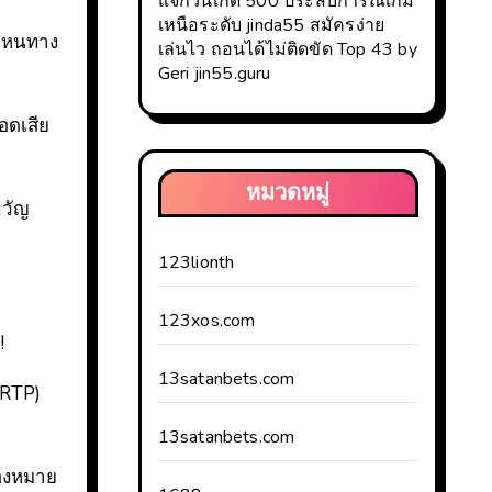
แจกวันเกิด 500 ประสบการณ์เกม
เหนือระดับ jinda55 สมัครง่าย
ือหนทาง
เล่นไว ถอนได้ไม่ติดขัด Top 43 by
Geri jin55.guru
อดเสีย
หมวดหมู่
ขวัญ
123lionth
123xos.com
!
13satanbets.com
(RTP)
13satanbets.com
ื่องหมาย