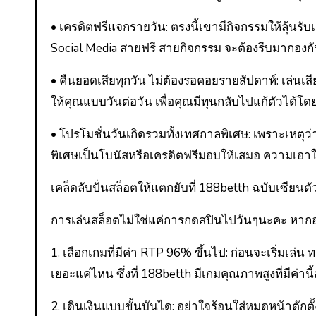
• เครดิตฟรีแจกรายวัน: ตรงนี้เขามีกิจกรรมให้ลุ้นร
Social Media สายฟรี สายกิจกรรม จะต้องรีบมากองกันท
• คืนยอดเสียทุกวัน ไม่ต้องรอคอยรายสัปดาห์: เล่นเส
ให้คุณแบบวันต่อวัน เพื่อคุณมีทุนกลับไปแก้ตัวได้
• โปรโมชั่นวันเกิดรวมทั้งเทศกาลพิเศษ: เพราะเหตุ
พิเศษเป็นโบนัสหรือเครดิตฟรีมอบให้เสมอ ความเอาใจใ
เคล็ดลับปั่นสล็อตให้แตกยับที่ 188betth ฉบับเซียนตั
การเล่นสล็อตไม่ใช่แค่การกดสปินไปวันๆนะคะ หากอย
1. เลือกเกมที่มีค่า RTP 96% ขึ้นไป: ก่อนจะเริ่มเล่
เยอะแค่ไหน ซึ่งที่ 188betth มีเกมคุณภาพสูงที่มีค่าน
2. เดินเงินแบบขั้นบันได: อย่าใจร้อนใส่หมดหน้าตักตั้