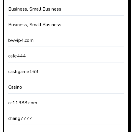
Business, Small Business
Business, Small Business
bwvip4.com
cafe444
cashgame168
Casino
cc11388.com
chang7777