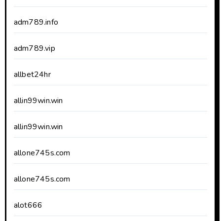
adm789.info
adm789.vip
allbet24hr
allin99win.win
allin99win.win
allone745s.com
allone745s.com
alot666