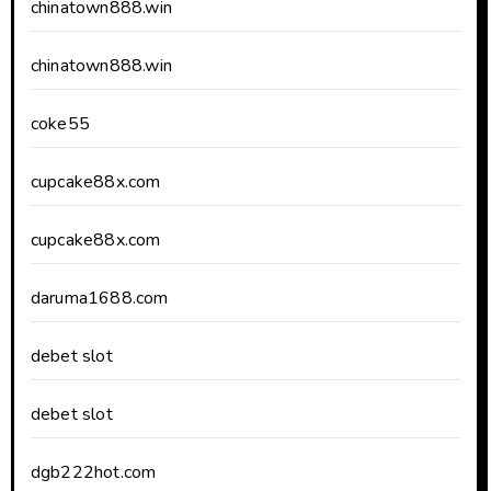
chinatown888.win
chinatown888.win
coke55
cupcake88x.com
cupcake88x.com
daruma1688.com
debet slot
debet slot
dgb222hot.com