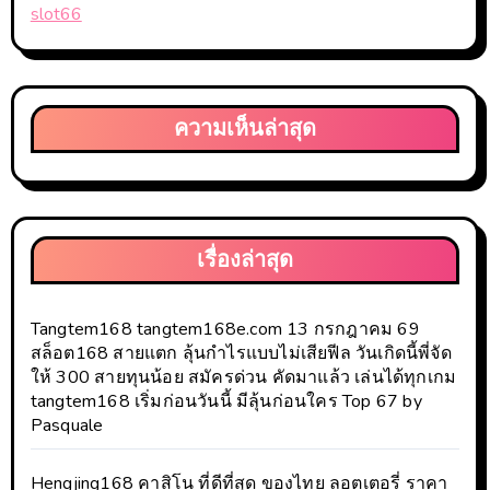
slot66
ความเห็นล่าสุด
เรื่องล่าสุด
Tangtem168 tangtem168e.com 13 กรกฎาคม 69
สล็อต168 สายแตก ลุ้นกำไรแบบไม่เสียฟีล วันเกิดนี้พี่จัด
ให้ 300 สายทุนน้อย สมัครด่วน คัดมาแล้ว เล่นได้ทุกเกม
tangtem168 เริ่มก่อนวันนี้ มีลุ้นก่อนใคร Top 67 by
Pasquale
Hengjing168 คาสิโน ที่ดีที่สุด ของไทย ลอตเตอรี่ ราคา