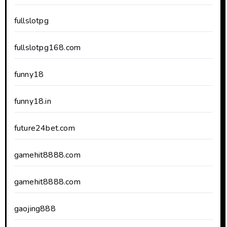
fullslotpg
fullslotpg168.com
funny18
funny18.in
future24bet.com
gamehit8888.com
gamehit8888.com
gaojing888