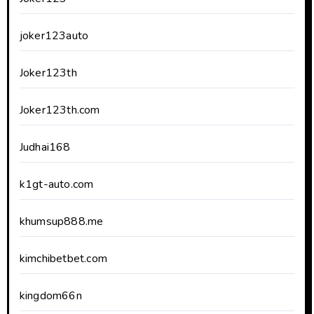
joker123auto
Joker123th
Joker123th.com
Judhai168
k1gt-auto.com
khumsup888.me
kimchibetbet.com
kingdom66n