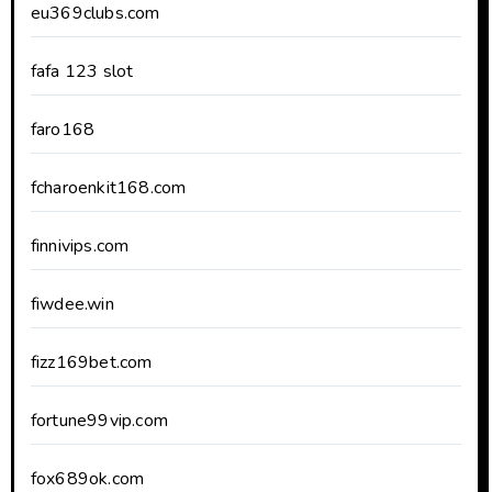
eu369clubs.com
fafa 123 slot
faro168
fcharoenkit168.com
finnivips.com
fiwdee.win
fizz169bet.com
fortune99vip.com
fox689ok.com