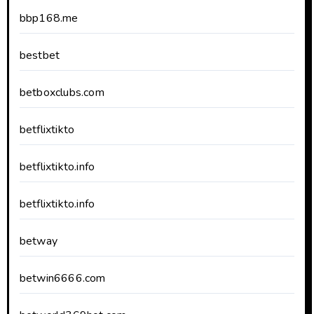
bbp168.me
bestbet
betboxclubs.com
betflixtikto
betflixtikto.info
betflixtikto.info
betway
betwin6666.com