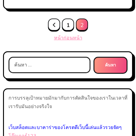
Posts
1
2
pagination
หน้าก่อนหน้า
ค้นหา
สำหรับ:
การบรรลุเป้าหมายมักมากับการตัดสินใจของเราในเวลาที่
เรารับมันอย่างจริงใจ
เว็บสล็อตและบาคาร่าของโครตดีเว็บนี้เล่นแล้วรวยจัดๆ