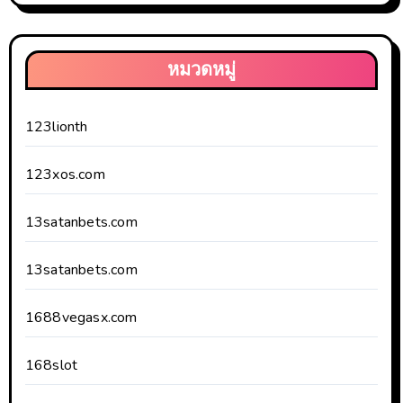
หมวดหมู่
123lionth
123xos.com
13satanbets.com
13satanbets.com
1688vegasx.com
168slot