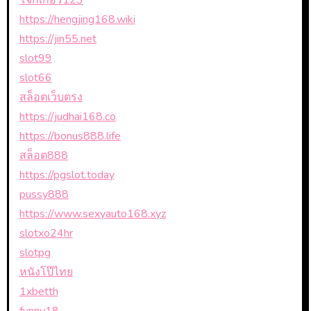
โจ๊กเกอร์123
https://hengjing168.wiki
https://jin55.net
slot99
slot66
สล็อตเว็บตรง
https://judhai168.co
https://bonus888.life
สล็อต888
https://pgslot.today
pussy888
https://www.sexyauto168.xyz
slotxo24hr
slotpg
หนังโป๊ไทย
1xbetth