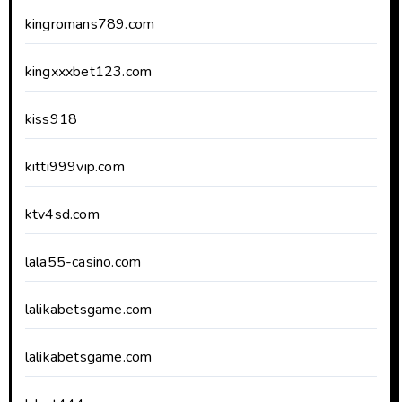
kingromans789.com
kingxxxbet123.com
kiss918
kitti999vip.com
ktv4sd.com
lala55-casino.com
lalikabetsgame.com
lalikabetsgame.com