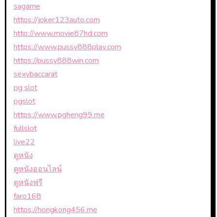
sagame
https://joker123auto.com
http://www.movie87hd.com
https://www.pussy888play.com
https://pussy888win.com
sexybaccarat
pg slot
pgslot
https://www.pgheng99.me
fullslot
live22
ดูหนัง
ดูหนังออนไลน์
ดูหนังฟรี
faro168
https://hongkong456.me