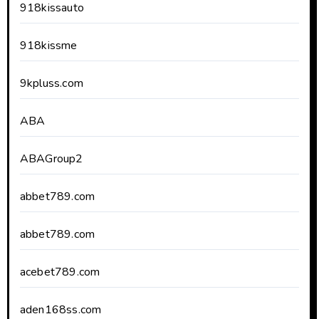
918kissauto
918kissme
9kpluss.com
ABA
ABAGroup2
abbet789.com
abbet789.com
acebet789.com
aden168ss.com