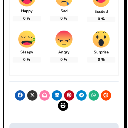
Happy
Sad
Excited
0
%
0
%
0
%
Sleepy
Angry
Surprise
0
%
0
%
0
%