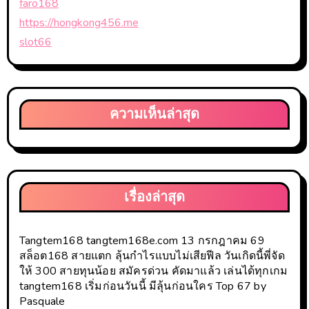
faro168
https://hongkong456.me
slot66
ความเห็นล่าสุด
เรื่องล่าสุด
Tangtem168 tangtem168e.com 13 กรกฎาคม 69
สล็อต168 สายแตก ลุ้นกำไรแบบไม่เสียฟีล วันเกิดนี้พี่จัด
ให้ 300 สายทุนน้อย สมัครด่วน คัดมาแล้ว เล่นได้ทุกเกม
tangtem168 เริ่มก่อนวันนี้ มีลุ้นก่อนใคร Top 67 by
Pasquale