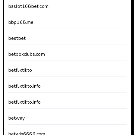
baslot168bet.com
bbp168.me
bestbet
betboxclubs.com
betflixtikto
betflixtikto.info
betflixtikto.info
betway
betwin6666.com