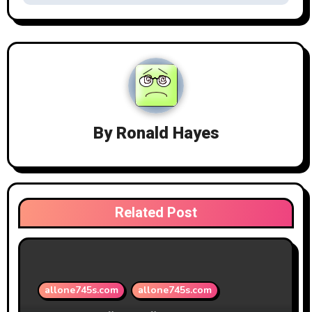
By
Ronald Hayes
Related Post
allone745s.com
allone745s.com