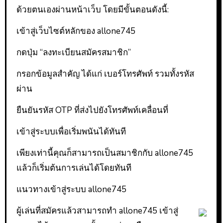
ด้วยตนเองผ่านหน้าเว็บ โดยมีขั้นตอนดังนี้:
เข้าสู่เว็บไซต์หลักของ allone745
กดปุ่ม “ลงทะเบียนสมัครสมาชิก”
กรอกข้อมูลสำคัญ ได้แก่ เบอร์โทรศัพท์ รวมทั้งรหัส
ผ่าน
ยืนยันรหัส OTP ที่ส่งไปยังโทรศัพท์เคลื่อนที่
เข้าสู่ระบบเพื่อเริ่มพนันได้ทันที
เพียงเท่านี้คุณก็สามารถเป็นสมาชิกกับ allone745
แล้วก็เริ่มต้นการเล่นได้โดยทันที
แนวทางเข้าสู่ระบบ allone745
ผู้เล่นที่สมัครแล้วสามารถทำ allone745 เข้าสู่