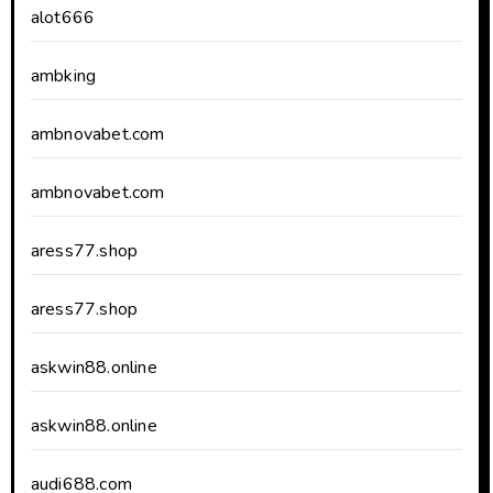
alot666
ambking
ambnovabet.com
ambnovabet.com
aress77.shop
aress77.shop
askwin88.online
askwin88.online
audi688.com