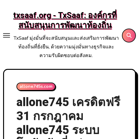
Skip
to
txsaaf.org - TxSaaf: องค์กรที่
content
สนับสนุนการพัฒนาท้องถิ่น
TxSaaf มุ่งมั่นที่จะสนับสนุนและส่งเสริมการพัฒนา
ท้องถิ่นที่ยั่งยืน, ด้วยความมุ่งมั่นทางธุรกิจและ
ความรับผิดชอบต่อสังคม.
allone745s.com
allone745 เครดิตฟรี
31 กรกฎาคม
allone745 ระบบ