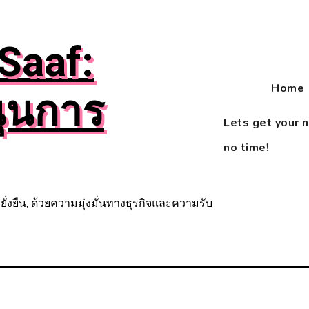
xSaaf:
Home
นุนการ
Lets get your n
no time!
่ยั่งยืน, ด้วยความมุ่งมั่นทางธุรกิจและความรับ