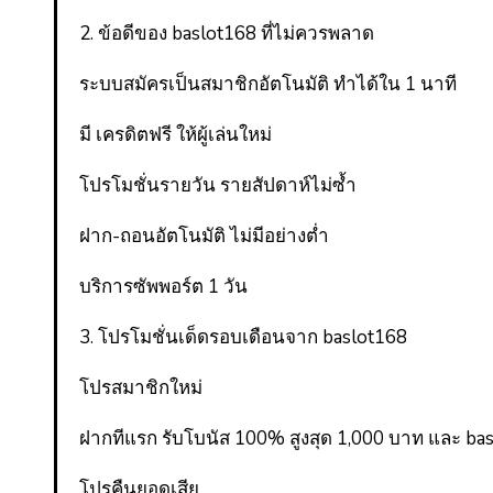
2. ข้อดีของ baslot168 ที่ไม่ควรพลาด
ระบบสมัครเป็นสมาชิกอัตโนมัติ ทำได้ใน 1 นาที
มี เครดิตฟรี ให้ผู้เล่นใหม่
โปรโมชั่นรายวัน รายสัปดาห์ไม่ซ้ำ
ฝาก-ถอนอัตโนมัติ ไม่มีอย่างต่ำ
บริการซัพพอร์ต 1 วัน
3. โปรโมชั่นเด็ดรอบเดือนจาก baslot168
โปรสมาชิกใหม่
ฝากทีแรก รับโบนัส 100% สูงสุด 1,000 บาท และ ba
โปรคืนยอดเสีย