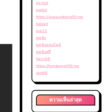
pg slot
pgslot
https://www.pgheng99.me
fullslot
live22
ดูหนัง
ดูหนังออนไลน์
ดูหนังฟรี
faro168
https://hongkong456.me
slot66
ความเห็นล่าสุด