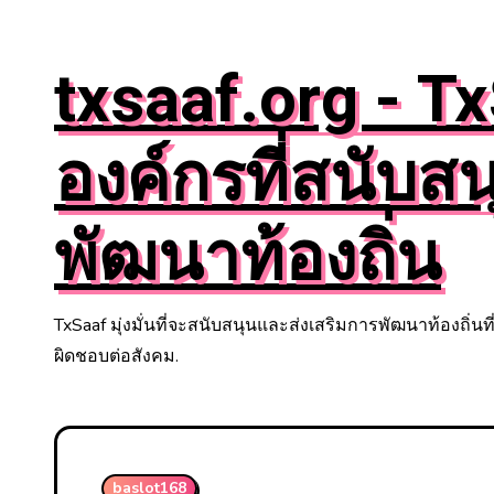
Skip
to
txsaaf.org - T
content
องค์กรที่สนับส
พัฒนาท้องถิ่น
TxSaaf มุ่งมั่นที่จะสนับสนุนและส่งเสริมการพัฒนาท้องถิ่นที
ผิดชอบต่อสังคม.
baslot168