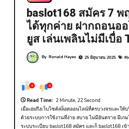
baslot168 สมัคร 7 พฤ
ได้ทุกค่าย ฝากถอนออโ
ยูส เล่นเพลินไม่มีเบื
By
Ronald Hayes
25 มิถุนายน 2025
#
b
0
0
Read Time:
2 Minute, 22 Second
เมื่อเอ่ยถึงเว็บไซต์สล็อตออนไลน์ที่ครบวงจรและให้บริการระดับพรีเมียม baslot168 คือตัวเลือกลำดับต้นๆของผู้เล่นทั่วไทย
ด้วยระบบการใช้งานที่ง่าย สบาย ไม่มีอันตราย มีเกมให
ระบบระเบียบ baslot168 สมัคร และก็ baslot168 เข้าสู่