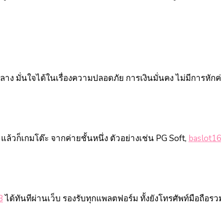
าง มั่นใจได้ในเรื่องความปลอดภัย การเงินมั่นคง ไม่มีการหักค
แล้วก็เกมโต๊ะ จากค่ายชั้นหนึ่ง ตัวอย่างเช่น PG Soft,
baslot1
8
ได้ทันทีผ่านเว็บ รองรับทุกแพลตฟอร์ม ทั้งยังโทรศัพท์มือถือรวม