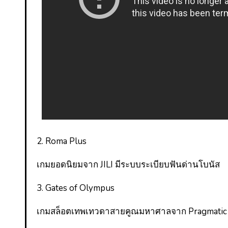
2. Roma Plus
เกมยอดนิยมจาก JILI มีระบบระเบียบฟันด่านโบนัส
3. Gates of Olympus
เกมสล็อตเทพเทวดาสายคูณมหาศาลจาก Pragmatic 