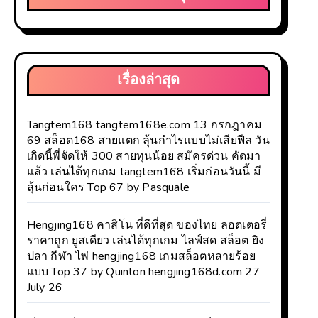
เรื่องล่าสุด
Tangtem168 tangtem168e.com 13 กรกฎาคม
69 สล็อต168 สายแตก ลุ้นกำไรแบบไม่เสียฟีล วัน
เกิดนี้พี่จัดให้ 300 สายทุนน้อย สมัครด่วน คัดมา
แล้ว เล่นได้ทุกเกม tangtem168 เริ่มก่อนวันนี้ มี
ลุ้นก่อนใคร Top 67 by Pasquale
Hengjing168 คาสิโน ที่ดีที่สุด ของไทย ลอตเตอรี่
ราคาถูก ยูสเดียว เล่นได้ทุกเกม ไลฟ์สด สล็อต ยิง
ปลา กีฬา ไพ่ hengjing168 เกมสล็อตหลายร้อย
แบบ Top 37 by Quinton hengjing168d.com 27
July 26