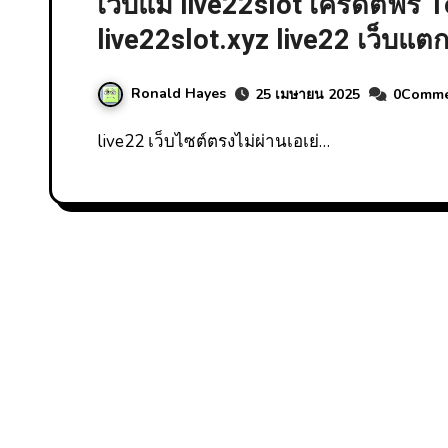
เว็บแม่ live22slot เครดิตฟรี 
live22slot.xyz live22 เว็บแตก
จำกัด โอกาสชนะสูง 19 เม.ย 2
Ronald Hayes
25 เมษายน 2025
0Comme
live22 เว็บไซต์ตรงไม่ผ่านเอเย่…