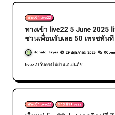
ทางเข้า live22
ทางเข้า live22 5 June 2025 li
ชวนเพื่อนรับเลย 50 เพรชทันที 
Ronald Hayes
29 พฤษภาคม 2025
0Com
live22 เว็บตรงไม่ผ่านเอเย่นต์ช…
ทางเข้า live22
ทางเข้า live22