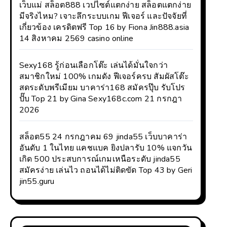
เว็บแม่ สล็อต888 เวปไซต์แตกง่าย สล็อตแตกง่าย
มีจริงไหม? เจาะลึกระบบเกม ฟีเจอร์ และปัจจัยที่
เกี่ยวข้อง เครดิตฟรี Top 16 by Fiona Jin888.asia
14 สิงหาคม 2569 casino online
Sexy168 รู้ก่อนเลือกโต๊ะ เล่นได้มั่นใจกว่า
สมาชิกใหม่ 100% เกมดัง ฟีเจอร์ครบ สัมผัสโต๊ะ
สดระดับพรีเมียม บาคาร่า168 สมัครปุ๊บ รับโปร
ปั๊บ Top 21 by Gina Sexy168c.com 21 กรกฎา
2026
สล็อต55 24 กรกฎาคม 69 jinda55 เว็บบาคาร่า
อันดับ 1 ในไทย แคชแบค ยิงปลารับ 10% แจกวัน
เกิด 500 ประสบการณ์เกมเหนือระดับ jinda55
สมัครง่าย เล่นไว ถอนได้ไม่ติดขัด Top 43 by Geri
jin55.guru