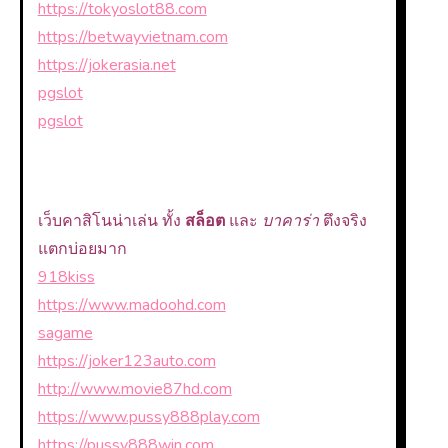
https://tokyoslot88.com
https://betwayvietnam.com
https://jokerasia.net
pgslot
pgslot
เว็บคาสิโนน่าเล่น ทั้ง
สล็อต
และ
บาคาร่า
ตึงจริง
แตกบ่อยมาก
918kiss
https://www.madoohd.com
sagame
https://joker123auto.com
http://www.movie87hd.com
https://www.pussy888play.com
https://pussy888win.com