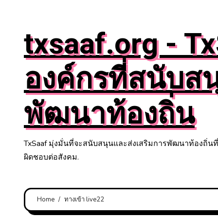
Skip
to
txsaaf.org - T
content
องค์กรที่สนับส
พัฒนาท้องถิ่น
TxSaaf มุ่งมั่นที่จะสนับสนุนและส่งเสริมการพัฒนาท้องถิ่นที
ผิดชอบต่อสังคม.
Home
ทางเข้า live22