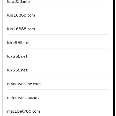
luca333.info
luis16888.com
luis16888.com
luke999.net
lux555.net
lux555.net
m4newonline.com
m4newonline.net
mac1bet789.com