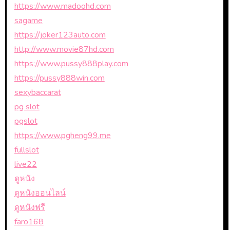
https://www.madoohd.com
sagame
https://joker123auto.com
http://www.movie87hd.com
https://www.pussy888play.com
https://pussy888win.com
sexybaccarat
pg slot
pgslot
https://www.pgheng99.me
fullslot
live22
ดูหนัง
ดูหนังออนไลน์
ดูหนังฟรี
faro168