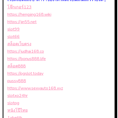
โจ๊กเกอร์123
https://hengjing168.wiki
https://jin55.net
slot99
slot66
สล็อตเว็บตรง
https://judhai168.co
https://bonus888.life
สล็อต888
https://pgslot.today
pussy888
https://www.sexyauto168.xyz
slotxo24hr
slotpg
หนังโป๊ไทย
1xbetth