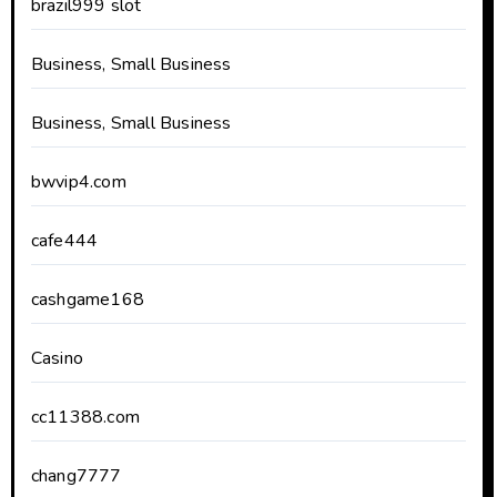
brazil999 slot
Business, Small Business
Business, Small Business
bwvip4.com
cafe444
cashgame168
Casino
cc11388.com
chang7777