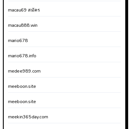
macau69 สมัคร
macau888.win
mario678
mario678.info
medee989.com
meeboon.site
meeboon.site
meekin365day.com