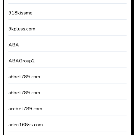
918kissme
9kpluss.com
ABA
ABAGroup2
abbet789.com
abbet789.com
acebet789.com
aden168ss.com