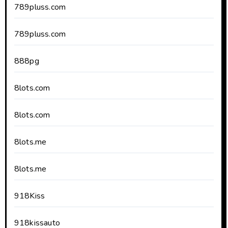
789pluss.com
789pluss.com
888pg
8lots.com
8lots.com
8lots.me
8lots.me
918Kiss
918kissauto