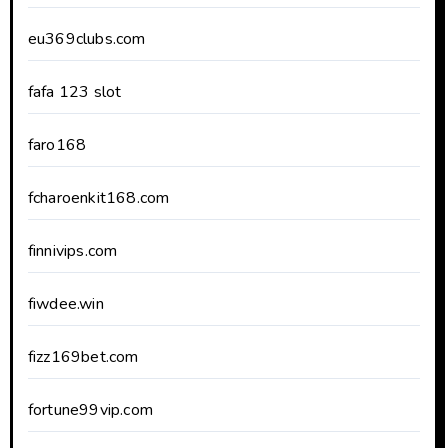
eu369clubs.com
fafa 123 slot
faro168
fcharoenkit168.com
finnivips.com
fiwdee.win
fizz169bet.com
fortune99vip.com