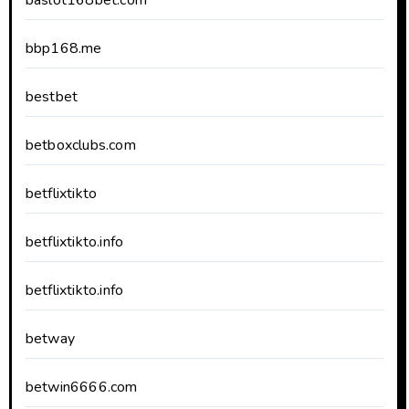
baslot168bet.com
bbp168.me
bestbet
betboxclubs.com
betflixtikto
betflixtikto.info
betflixtikto.info
betway
betwin6666.com