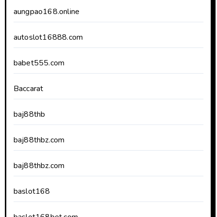
aungpao168.online
autoslot16888.com
babet555.com
Baccarat
baj88thb
baj88thbz.com
baj88thbz.com
baslot168