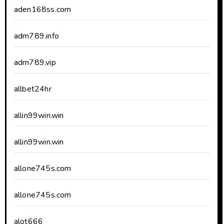
aden168ss.com
adm789.info
adm789.vip
allbet24hr
allin99win.win
allin99win.win
allone745s.com
allone745s.com
alot666