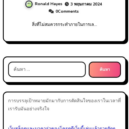
ราชภัฏ สมัคร Top 26 by Eula มหาวิทยาลัย
Ronald Hayes
3 พฤษภาคม 2024
สวนสุนันทา ssru.ac.th
0Comments
สิ่งที่ไม่สมควรกระทำภายในการเล…
ค้นหา
สำหรับ:
การบรรลุเป้าหมายมักมากับการตัดสินใจของเราในเวลาที่
เรารับมันอย่างจริงใจ
เว็บสล็อตและบาคาร่าของโครตดีเว็บนี้เล่นแล้วรวยจัดๆ