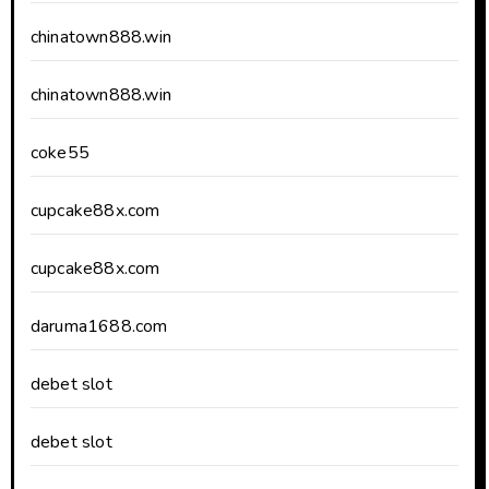
chinatown888.win
chinatown888.win
coke55
cupcake88x.com
cupcake88x.com
daruma1688.com
debet slot
debet slot