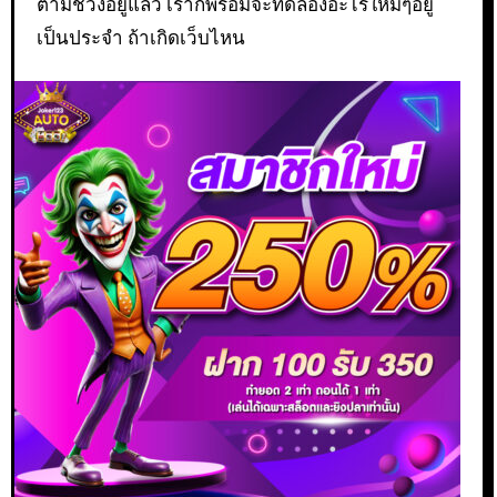
ตามช่วงอยู่แล้ว เราก็พร้อมจะทดลองอะไรใหม่ๆอยู่
เป็นประจำ ถ้าเกิดเว็บไหน