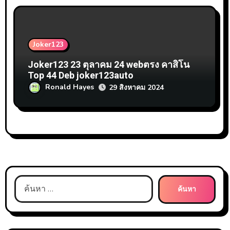
Joker123
Joker123 23 ตุลาคม 24 webตรง คาสิโน
Top 44 Deb joker123auto
joker123auto.com
Ronald Hayes
29 สิงหาคม 2024
ค้นหา
สำหรับ: