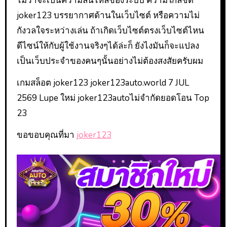
ไม่ว่าจะเป็นความลื่นไหลของระบบ ความใกล้ชิด
joker123 บรรยากาศด้านในเว็บไซต์ หรือความไม่
กังวลใจระหว่างเล่น ถ้าเกิดเว็บไซต์ตรงเว็บไซต์ไหน
ดีไซน์ให้กับผู้ใช้งานจริงๆได้ล่ะก็ ยังไงมันก็จะแปลง
เป็นเว็บประจำของคนๆนั้นอย่างไม่ต้องสงสัยครับผม
เกมสล็อต joker123 joker123auto.world 7 JUL
2569 Lupe ใหม่ joker123autoไม่จำกัดยอดโอน Top
23
ขอขอบคุณที่มา
joker123