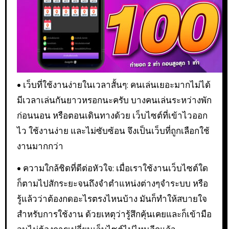
• เว็บที่ใช้งานง่ายในเวลาสั้นๆ: คนเล่นเยอะมากไม่ได้
มีเวลาเล่นกันยาวหรอกนะครับ บางคนเล่นระหว่างพัก
ก่อนนอน หรือตอนเดินทางด้วย เว็บไซต์ที่เข้าไวออก
ไว ใช้งานง่าย และไม่ซับซ้อน จึงเป็นเว็บที่ถูกเลือกใช้
งานมากกว่า
• ความใกล้ชิดที่ดีต่อหัวใจ: เมื่อเราใช้งานเว็บไซต์ใด
ก็ตามไปสักระยะจนถึงจำตำแหน่งต่างๆจำระบบ หรือ
รู้แล้วว่าต้องกดอะไรตรงไหนบ้าง มันก็ทำให้สบายใจ
สำหรับการใช้งาน ด้วยเหตุว่ารู้สึกคุ้นเคยและก็เข้ามือ