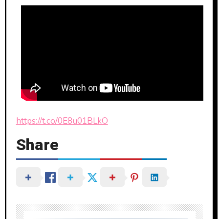
https://t.co/0E8u01BLkO
Share