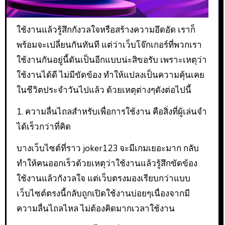
ใช้งานแล้วรู้สึกกังวลใจหรือสร้างความอึดอัด เราก็
พร้อมจะเปลี่ยนกันทันที แต่ว่าเว็บโจ๊กเกอร์ที่พวกเรา
ใช้งานกันอยู่นี้ดันเป็นอีกแบบน่ะสิขอรับ เพราะเหตุว่า
ใช้งานได้ดี ไม่มีขัดข้อง ทำให้แปลงเป็นความคุ้นเคย
ในชีวิตประจำวันไปแล้ว ด้วยเหตุต่างๆดังต่อไปนี้
1. ความลื่นไถลสำหรับเพื่อการใช้งาน คือสิ่งที่ผู้เล่นจำ
ได้เร็วกว่าที่คิด
บางเว็บไซต์ที่ราว joker123 จะมีเกมเยอะมาก กลับ
ทำให้คนออกเร็วด้วยเหตุว่าใช้งานแล้วรู้สึกขัดข้อง
ใช้งานแล้วกังวลใจ แต่เว็บตรงมองเรียบกว่าแบบ
เว็บไซต์ตรงนี้กลับถูกเปิดใช้งานบ่อยๆเนื่องจากมี
ความลื่นไถลไหล ไม่ต้องคิดมากเวลาใช้งาน