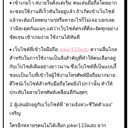
• เข้าเกมไว สบายใจตั้งแต่เริ่ม: คนเล่นมือถือโดยมาก
จะชอบใช้งานที่เร็วทันใจอยู่แล้ว ถ้าเกิดเข้าเว็บไซต์
แล้วจะต้องโหลดนานๆหรือหาอะไรก็ไม่เจอ บอกเลย
ว่ามีสะดุดกันแน่ๆ แต่ว่าเว็บไซต์ตรงที่ดีจะจัดทุกอย่าง
ชัดเจน เข้าเกมง่าย ใช้งานได้ทันที
• เว็บไซต์ที่เข้าใจมือถือ:
joker123auto
ความลื่นไถล
สำหรับในการใช้งานเป็นสิ่งสำคัญที่ทำให้คนเลือกอยู่
กับเว็บไซต์เดิมอย่างยาวนาน ซึ่งเว็บไซต์ที่เป็นแบบงี้
ชอบเป็นเว็บที่เข้าใจผู้ใช้งานโทรศัพท์มือถือมากมาย
ดีไซน์เว็บไซต์สำหรับมือถือโดยยิ่งไปกว่านั้น ทำให้
ประทับใจสายโทรศัพท์เคลื่อนที่กันสุดๆ
2. ผู้เล่นมักอยู่กับเว็บไซต์ที่ “ตามจังหวะชีวิตตัวเอง”
เจริญ
ใครอีกหลายๆคนไม่ได้เลือก joker123auto จาก