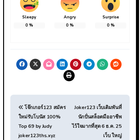
Sleepy
Angry
Surprise
0
%
0
%
0
%
แนะแนว
โจ๊กเกอร์123 สมัคร
Joker123 เว็บเดิมพันที่
เรื่อง
ใหม่รับโบนัส 100%
นักปั่นสล็อตมืออาชีพ
Top 69 by Judy
ไว้ใจมากที่สุด 6 ธ.ค. 25
joker123ths.xyz
เว็บ ใหญ่