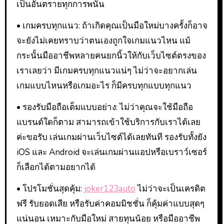
เป็นอันตรายทุกการพนัน
• เกมครบทุกแนว: ถ้าเกิดคุณเป็นมือใหม่บางครั้งก็อาจ
จะยังไม่เคยทราบว่าตนเองถูกใจเกมแนวไหน แม้
กระนั้นมืออาชีพหลายคนยกนิ้วให้กับเว็บไซต์ตรงของ
เราเลยว่า มีเกมครบทุกแนวแน่ๆ ไม่ว่าจะอยากเล่น
เกมแบบไหนหรือเกมอะไร ก็มีครบทุกแบบทุกแนว
• รองรับมือถือเต็มแบบอย่าง: ไม่ว่าคุณจะใช้มือถือ
แบรนด์ใดก็ตาม สามารถเข้าใช้บริการกับเราได้เลย
ค่ะขอรับ เล่นเกมผ่านเว็บไซต์ได้เลยทันที รองรับทั้งยัง
iOS และ Android จะเล่นเกมผ่านแอปหรือเบราว์เซอร์
ก็เลือกได้ตามอยากได้
• โปรโมชั่นสุดคุ้ม:
joker123auto
ไม่ว่าจะเป็นเครดิต
ฟรี รับยอดเสีย หรือรับค่าคอมมิชชั่น ก็คุ้มค่าแบบสุดๆ
แน่นอน เหมาะกับมือใหม่ สายทุนน้อย หรือมืออาชีพ