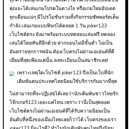
คุณจะได้เล่นเกมโปรดในดวงใจ หรือเกมใหม่อัปเดต
ทุกเดือนแน่ๆ มีโปรโมชั่นรวมทั้งกิจกรรมซัพพอร์ตเต็ม
กำลัง เล่นเกมแบบฟินๆได้ตลอด 1 วัน joker123
เว็บไซต์ตรง ยังมาพร้อมระบบทดสอบเล่นฟรี ทดลอง
เล่นได้โดยทันทีอีกด้วย ฝากถอนไม่มีขั้นต่ำ ไม่เป็น
อันตรายทุกการพนัน ต้องเว็บตรงไม่ผ่านเอเย่นต์ที่ดี
เยี่ยมที่สุดเพียงแค่นั้น ลงทะเบียนเป็นสมาชิกเลย!
เพราะเหตุใดเว็บไซต์ joker123 ถึงเป็นเว็บที่นัก
เดิมพันคนประเทศไทยนิยมใช้บริการกันมากที่สุด
ไม่สามารถที่จะปฏิเสธได้เลยว่านักเดิมพันชาวไทยรัก
โจ๊กเกอร์123 เยอะแค่ไหน เพราะว่านี่เป็นสุดยอด
เว็บไซต์ตรงไม่ผ่านเอเย่นต์ที่ได้รับความนิยมเป็น
อันดับที่หนึ่งของเมืองไทยเลยก็ว่าได้ เว็บตรงของเรา
joker123 มีอะไรดี? ทำไมนักเดิมพันคนไทยถึงนิยม