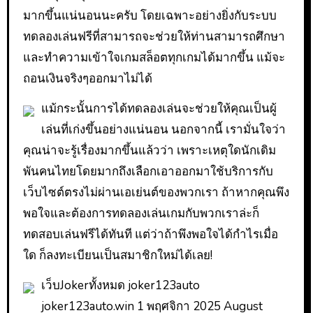
มากขึ้นแน่นอนนะครับ โดยเฉพาะอย่างยิ่งกับระบบ
ทดลองเล่นฟรีที่สามารถจะช่วยให้ท่านสามารถศึกษา
และทำความเข้าใจเกมสล็อตทุกเกมได้มากขึ้น แม้จะ
ถอนเงินจริงๆออกมาไม่ได้
แม้กระนั้นการได้ทดลองเล่นจะช่วยให้คุณเป็นผู้
เล่นที่เก่งขึ้นอย่างแน่นอน นอกจากนี้ เรามั่นใจว่า
คุณน่าจะรู้เรื่องมากขึ้นแล้วว่า เพราะเหตุใดนักเดิม
พันคนไทยโดยมากถึงเลือกเอาออกมาใช้บริการกับ
เว็บไซต์ตรงไม่ผ่านเอเย่นต์ของพวกเรา ถ้าหากคุณพึง
พอใจและต้องการทดลองเล่นเกมกับพวกเราล่ะก็
ทดสอบเล่นฟรีได้ทันที แต่ว่าถ้าพึงพอใจได้กำไรเมื่อ
ใด ก็ลงทะเบียนเป็นสมาชิกใหม่ได้เลย!
เว็บJokerทั้งหมด joker123auto
joker123auto.win 1 พฤศจิกา 2025 August