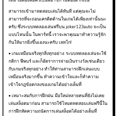
เล่น ไม่ต้องสมัครเป็นสมาชิก ไม่ต้องฝากเงิน
สามารถเข้ามาทดสอบเล่นได้ทันที แต่คุณจะไม่
สามารถที่จะถอนเครดิตด้านในเกมได้เพียงเท่านั้นนะ
ครับ ซึ่งระบบทดลองเล่นฟรีบน joker123auto จะเป็น
แบบไหนนั้น ในพาร์ทนี้ เราจะพาคุณมาทำความรู้จัก
กันให้มากยิ่งขึ้นเองนะครับ เลทโก!
• เกมเหมือนจริงทุกสิ่งทุกอย่าง: ระบบทดลองเล่นจะใช้
กติกา ฟีพบร์ และก็อัตราการจ่ายเงินรางวัลเช่นเดียว
กับเกมจริงทุกอย่าง ทำให้ท่านสามารถฝึกเล่นแบบ
เหมือนจริงมากขึ้น ทำความเข้าใจและก็ทำความ
เข้าใจกฎข้อตกลงของเกมได้อย่างเต็มที่
• เหมาะสมกับการฝึกฝน: มือใหม่หลายคนที่ยังไม่เคย
เล่นสล็อตมาก่อน สามารถใช้โหมดทดสอบเล่นฟรีนี้ใน
การฝึกหัดความถนัดการเล่นสล็อตได้อย่างเต็มที่