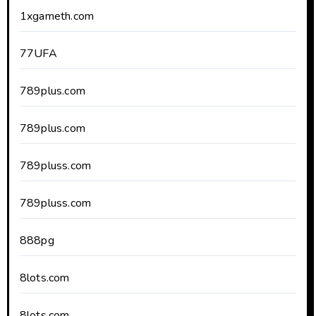
1xgameth.com
77UFA
789plus.com
789plus.com
789pluss.com
789pluss.com
888pg
8lots.com
8lots.com