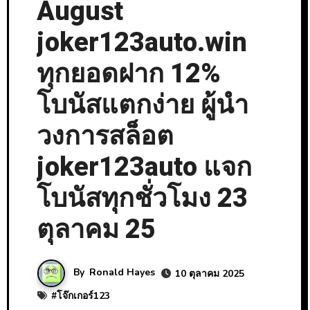
August
joker123auto.win
ทุกยอดฝาก 12%
โบนัสแตกง่าย ผู้นำ
วงการสล็อต
joker123auto แจก
โบนัสทุกชั่วโมง 23
ตุลาคม 25
By
Ronald Hayes
10 ตุลาคม 2025
#
โจ๊กเกอร์123