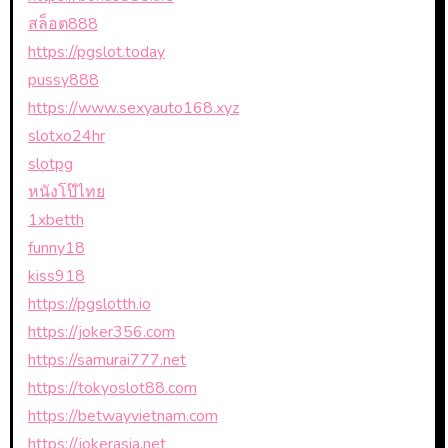
สล็อต888
https://pgslot.today
pussy888
https://www.sexyauto168.xyz
slotxo24hr
slotpg
หนังโป๊ไทย
1xbetth
funny18
kiss918
https://pgslotth.io
https://joker356.com
https://samurai777.net
https://tokyoslot88.com
https://betwayvietnam.com
https://jokerasia.net