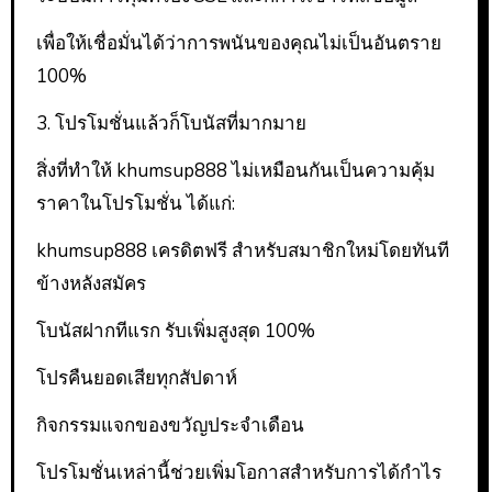
เพื่อให้เชื่อมั่นได้ว่าการพนันของคุณไม่เป็นอันตราย
100%
3. โปรโมชั่นแล้วก็โบนัสที่มากมาย
สิ่งที่ทำให้ khumsup888 ไม่เหมือนกันเป็นความคุ้ม
ราคาในโปรโมชั่น ได้แก่:
khumsup888 เครดิตฟรี สำหรับสมาชิกใหม่โดยทันที
ข้างหลังสมัคร
โบนัสฝากทีแรก รับเพิ่มสูงสุด 100%
โปรคืนยอดเสียทุกสัปดาห์
กิจกรรมแจกของขวัญประจำเดือน
โปรโมชั่นเหล่านี้ช่วยเพิ่มโอกาสสำหรับการได้กำไร