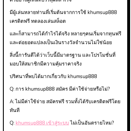
มีผู้เล่นหลายท่านที่เริ่มต้นจากการใช้ khumsup888
เครดิตฟรี ทดลองเล่นสล็อต
และก็สามารถได้กำไรได้จริง หลายๆคนเริ่มจากทุนฟรี
และต่อยอดแปลงเป็นเงินรางวัลจำนวนไม่ใช่น้อย
สิ่งนี้การันตีได้ว่าเว็บนี้มีมาตรฐาน และโปรโมชั่นที่
มอบให้สมาชิกมีความคุ้มราคาจริง
ปริศนาที่พบได้มากเกี่ยวกับ khumsup888
Q: การ khumsup888 สมัคร มีค่าใช้จ่ายหรือไม่?
A: ไม่มีค่าใช้จ่าย สมัครฟรี รวมทั้งได้รับเครดิตฟรีโดย
ทันที
Q:
khumsup888 เข้าสู่ระบบ
ไม่เป็นอันตรายไหม?