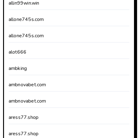
allin99win.win
allone745s.com
allone745s.com
alot666
ambking
ambnovabet.com
ambnovabet.com
aress77.shop
aress77.shop