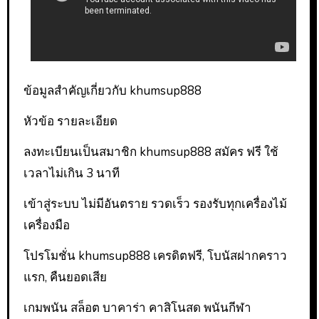
ข้อมูลสำคัญเกี่ยวกับ khumsup888
หัวข้อ รายละเอียด
ลงทะเบียนเป็นสมาชิก khumsup888 สมัคร ฟรี ใช้
เวลาไม่เกิน 3 นาที
เข้าสู่ระบบ ไม่มีอันตราย รวดเร็ว รองรับทุกเครื่องไม้
เครื่องมือ
โปรโมชั่น khumsup888 เครดิตฟรี, โบนัสฝากคราว
แรก, คืนยอดเสีย
เกมพนัน สล็อต บาคาร่า คาสิโนสด พนันกีฬา