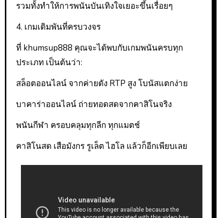
รวมทั้งทำให้การพนันบันเทิงใจเยอะขึ้นเรื่อยๆ
4. เกมเดิมพันที่ครบวงจร
ที่ khumsup888 คุณจะได้พบกับเกมพนันครบทุก
ประเภท เป็นต้นว่า:
สล็อตออนไลน์ จากค่ายดัง RTP สูง โบนัสแตกง่าย
บาคาร่าออนไลน์ ถ่ายทอดสดจากคาสิโนจริง
พนันกีฬา ครอบคลุมทุกลีก ทุกแมตช์
คาสิโนสด เสือมังกร รูเล็ต ไฮโล แล้วก็อีกเพียบเลย