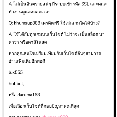
A: ไม่เป็นอันตรายแน่ๆ มีระบบเข้ารหัส SSL และคณะ
ทำงานดูแลตลอดเวลา
Q: khumsup888 เครดิตฟรี ใช้เล่นเกมใดได้บ้าง?
A: ใช้ได้กับทุกเกมบนเว็บไซต์ ไม่ว่าจะเป็นสล็อต บา
คาร่า หรือคาสิโนสด
หากคุณสนใจเปรียบเทียบกับเว็บไซต์อื่นๆสามารถ
อ่านเพิ่มเติมอีกพอดี
lux555,
hubbet,
หรือ daruma168
เพื่อเลือกเว็บไซต์ที่ตอบปัญหาคุณที่สุด