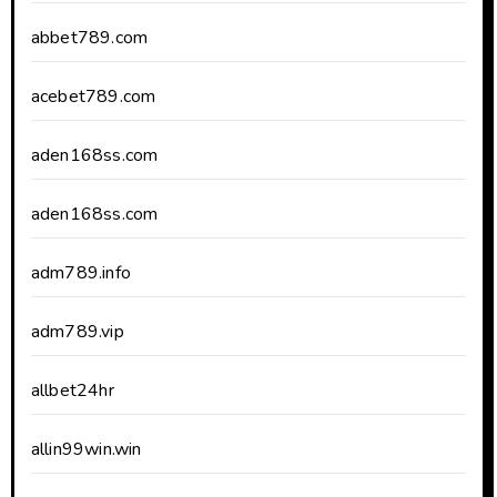
abbet789.com
acebet789.com
aden168ss.com
aden168ss.com
adm789.info
adm789.vip
allbet24hr
allin99win.win