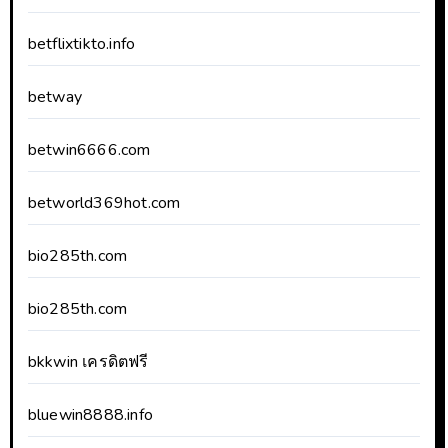
betflixtikto.info
betway
betwin6666.com
betworld369hot.com
bio285th.com
bio285th.com
bkkwin เครดิตฟรี
bluewin8888.info