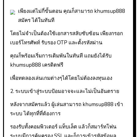
เพียงแต่ไม่กี่ขั้นตอน คุณก็สามารถ khumsup888
สมัคร ได้ในทันที
โดยไม่จำเป็นต้องใช้เอกสารสลับซับซ้อน เพียงกรอก
เบอร์โทรศัพท์ รับรอง OTP และตั้งรหัสผ่าน
คุณก็พร้อมเริ่มการเดิมพันในทันที แถมยังได้รับ
khumsup888 เครดิตฟรี
เพื่อทดลองเล่นเกมต่างๆได้โดยไม่ต้องลงทุนเอง
2. ระบบเข้าสู่ระบบป้อมอาจจะและไม่เป็นอันตราย
หลังจากสมัครแล้ว ผู้เล่นสามารถ khumsup888 เข้า
ระบบ ได้ทุกที่ที่ต้องการ
รองรับทั้งคอมพิวเตอร์ แท็บเล็ต แล้วก็สมาร์ทโฟน
ระบบมีการคุ้มครอง SSL และก็การเข้ารหัสข้อมูล