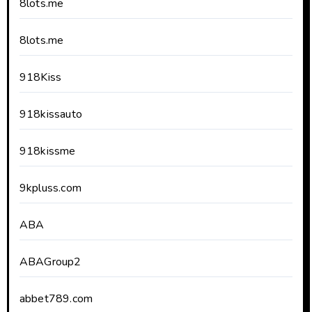
8lots.me
8lots.me
918Kiss
918kissauto
918kissme
9kpluss.com
ABA
ABAGroup2
abbet789.com