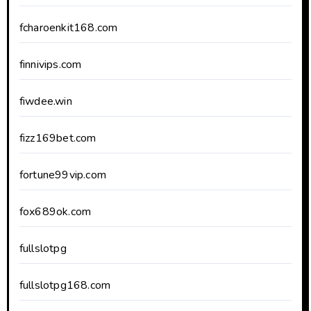
fcharoenkit168.com
finnivips.com
fiwdee.win
fizz169bet.com
fortune99vip.com
fox689ok.com
fullslotpg
fullslotpg168.com