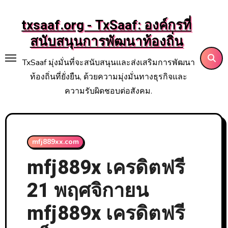
Skip
to
txsaaf.org - TxSaaf: องค์กรที่
content
สนับสนุนการพัฒนาท้องถิ่น
TxSaaf มุ่งมั่นที่จะสนับสนุนและส่งเสริมการพัฒนา
ท้องถิ่นที่ยั่งยืน, ด้วยความมุ่งมั่นทางธุรกิจและ
ความรับผิดชอบต่อสังคม.
mfj889xx.com
mfj889x เครดิตฟรี
21 พฤศจิกายน
mfj889x เครดิตฟรี