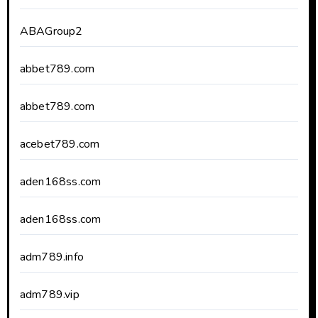
ABAGroup2
abbet789.com
abbet789.com
acebet789.com
aden168ss.com
aden168ss.com
adm789.info
adm789.vip