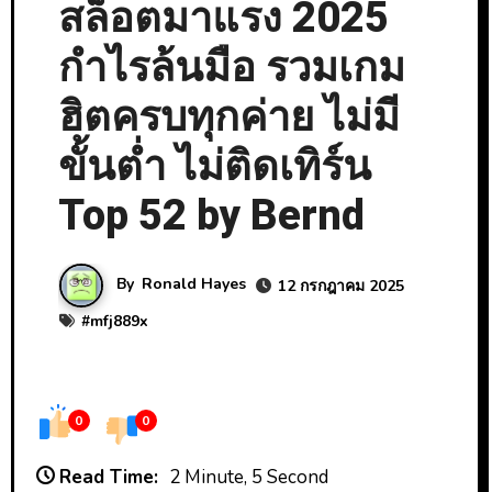
สล็อตมาแรง 2025
กำไรล้นมือ รวมเกม
ฮิตครบทุกค่าย ไม่มี
ขั้นต่ำ ไม่ติดเทิร์น
Top 52 by Bernd
By
Ronald Hayes
12 กรกฎาคม 2025
#
mfj889x
0
0
Read Time:
2 Minute, 5 Second