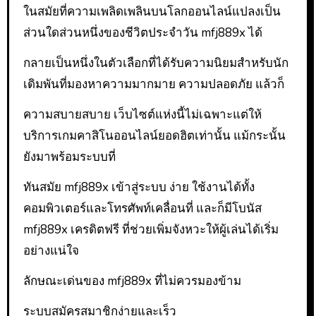
ในสมัยที่ความเพลิดเพลินบนโลกออนไลน์แปลงเป็น
ส่วนใดส่วนหนึ่งของชีวิตประจำวัน mfj889x ได้
กลายเป็นหนึ่งในตัวเลือกที่ได้รับความนิยมสำหรับนัก
เดิมพันที่มองหาความมากมาย ความปลอดภัย แล้วก็
ความสบายสบาย เว็บไซต์แห่งนี้ไม่เฉพาะแต่ให้
บริการเกมคาสิโนออนไลน์ยอดฮิตเท่านั้น แม้กระนั้น
ยังมาพร้อมระบบที่
ทันสมัย mfj889x เข้าสู่ระบบ ง่าย ใช้งานได้ทั้ง
คอมพิวเตอร์และโทรศัพท์เคลื่อนที่ และก็มีโบนัส
mfj889x เครดิตฟรี ที่ช่วยเพิ่มจังหวะให้ผู้เล่นได้เริ่ม
อย่างแน่ใจ
ลักษณะเด่นของ mfj889x ที่ไม่ควรมองข้าม
ระบบสมัครสมาชิกง่ายและเร็ว