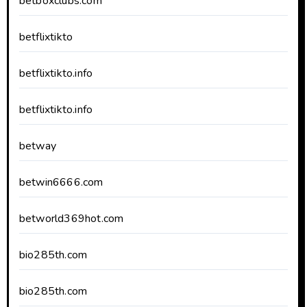
betboxclubs.com
betflixtikto
betflixtikto.info
betflixtikto.info
betway
betwin6666.com
betworld369hot.com
bio285th.com
bio285th.com