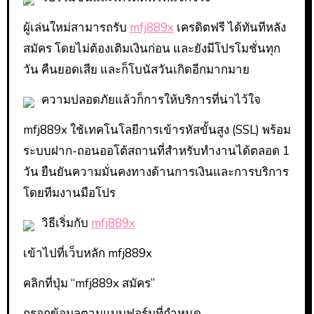
ผู้เล่นใหม่สามารถรับ
mfj889x
เครดิตฟรี ได้ทันทีหลัง
สมัคร โดยไม่ต้องเติมเงินก่อน และยังมีโปรโมชั่นทุก
วัน คืนยอดเสีย และก็โบนัสวันเกิดอีกมากมาย
ความปลอดภัยแล้วก็การให้บริการที่น่าไว้ใจ
mfj889x ใช้เทคโนโลยีการเข้ารหัสขั้นสูง (SSL) พร้อม
ระบบฝาก-ถอนออโต้สถานที่สำหรับทำงานได้ตลอด 1
วัน ยืนยันความมั่นคงทางด้านการเงินและการบริการ
โดยทีมงานมือโปร
วิธีเริ่มกับ
mfj889x
เข้าไปที่เว็บหลัก mfj889x
คลิกที่ปุ่ม “mfj889x สมัคร”
กรอกข้อมูลตามแบบฟอร์มที่กำหนด