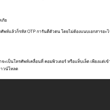
ดภัย
ศัพท์แล้วก็รหัส OTP การันตีตัวตน โดยไม่ต้องแนบเอกสารอะไร
จะเป็นโทรศัพท์เคลื่อนที่ คอมพิวเตอร์ หรือแท็บเล็ต เพียงแต่เข้า
งดาวน์โหลด