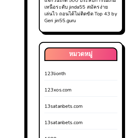
แจกวันเกิด 500 ประสบการณ์เกม
เหนือระดับ jinda55 สมัครง่าย
เล่นไว ถอนได้ไม่ติดขัด Top 43 by
Geri jin55.guru
หมวดหมู่
123lionth
123xos.com
13satanbets.com
13satanbets.com