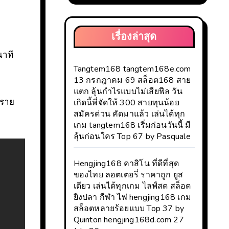
เรื่องล่าสุด
นาที
Tangtem168 tangtem168e.com
13 กรกฎาคม 69 สล็อต168 สาย
แตก ลุ้นกำไรแบบไม่เสียฟีล วัน
ตราย
เกิดนี้พี่จัดให้ 300 สายทุนน้อย
สมัครด่วน คัดมาแล้ว เล่นได้ทุก
เกม tangtem168 เริ่มก่อนวันนี้ มี
ลุ้นก่อนใคร Top 67 by Pasquale
Hengjing168 คาสิโน ที่ดีที่สุด
ของไทย ลอตเตอรี่ ราคาถูก ยูส
เดียว เล่นได้ทุกเกม ไลฟ์สด สล็อต
ยิงปลา กีฬา ไพ่ hengjing168 เกม
สล็อตหลายร้อยแบบ Top 37 by
Quinton hengjing168d.com 27