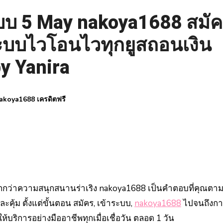
ะบบ 5 May nakoya1688 สมั
ะบบไวโอนไวทุกยูสถอนเงิน
by Yanira
akoya1688 เครดิตฟรี
คุ้ม ตั้งแต่ขั้นตอน สมัคร, เข้าระบบ,
nakoya1688
ไปจนถึงกา
ห้บริการอย่างมืออาชีพทุกเมื่อเชื่อวัน ตลอด 1 วัน