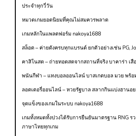
ประจำทุกวี่วัน
หมวดเกมยอดนิยมที่คุณไม่สมควรพลาด
เกมหลักในแพลตฟอร์ม nakoya1688
สล็อต – ค่ายดังครบทุกแบรนด์ ยกตัวอย่างเช่น PG, J
คาสิโนสด – ถ่ายทอดสดจากสถานที่จริง บาคาร่า เสือม
พนันกีฬา – แทงบอลออนไลน์ บาสเกตบอล มวย พร้อมอ
ลอตเตอรี่ออนไลน์ – หวยรัฐบาล สลากกินแบ่งฮานอย
จุดแข็งของเกมในระบบ nakoya1688
เกมทั้งหมดทั้งปวงได้รับการยืนยันมาตรฐาน RNG ร
ภาษาไทยทุกเกม