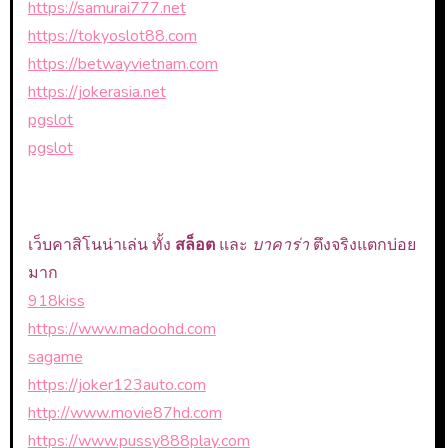
https://samurai777.net
https://tokyoslot88.com
https://betwayvietnam.com
https://jokerasia.net
pgslot
pgslot
เว็บคาสิโนน่าเล่น ทั้ง
สล็อต
และ
บาคาร่า
ตึงจริงแตกบ่อย
มาก
918kiss
https://www.madoohd.com
sagame
https://joker123auto.com
http://www.movie87hd.com
https://www.pussy888play.com