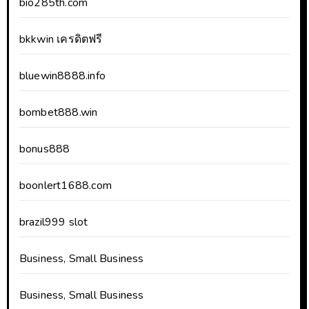
bio285th.com
bkkwin เครดิตฟรี
bluewin8888.info
bombet888.win
bonus888
boonlert1688.com
brazil999 slot
Business, Small Business
Business, Small Business