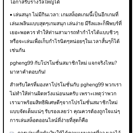
โอกาสรับรางวัลใหญ่ได้
• เล่นสนุก ไม่มีกินเวลา: เกมสล็อตเกมนี้เป็นอีกเกมที่
เล่นเพลินแบบสุดๆเกมสนุก เล่นง่าย มีรีลและก็ฟีพบร์ที่
เยอะพอควร ทำให้ท่านสามารถทำกำไรได้แบบชิวๆ
หรือจะเล่นเพื่อเก็บกำไรนิดๆหน่อยๆในเวลาสั้นๆก็ได้
เช่นกัน
pgheng99 กับโปรโมชั่นสมาชิกใหม่ แจกจริงไหม?
มาหาคำตอบกัน!
สำหรับใครที่มองหาโปรโมชั่นกับ pgheng99 พวกเรา
ไม่ทำให้ท่านผิดหวังแน่อนนครับ เพราะเหตุว่าพวก
เรามาพร้อมสิทธิพิเศษดีๆจากโปรโมชั่นสมาชิกใหม่
แบบจัดเต็มแน่ๆ รับรองเลยว่า คุณควรต้องถูกใจแน่ๆ
การเล่นสล็อตออนไลน์ที่ง่ายที่สุดก็คือ