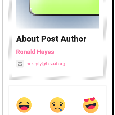
About Post Author
Ronald Hayes
noreply@txsaaf.org