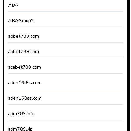
ABA
ABAGroup2
abbet789.com
abbet789.com
acebet789.com
aden168ss.com
aden168ss.com
adm789.info
adm789.vip