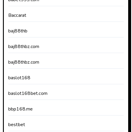
Baccarat
baj88thb
baj88thbz.com
baj88thbz.com
baslot168
baslot168bet.com
bbp168.me
bestbet