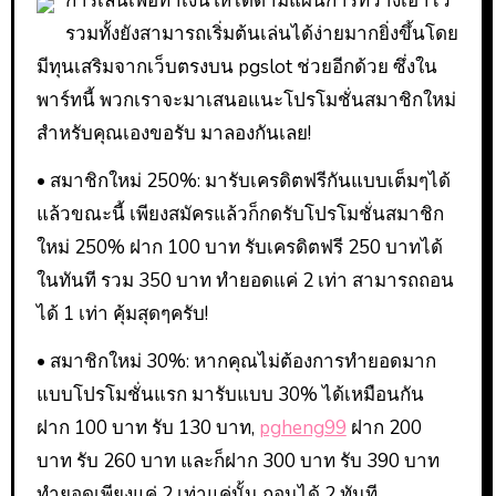
การเล่นเพื่อทำเงินให้ได้ตามแผนการที่วางเอาไว้
รวมทั้งยังสามารถเริ่มต้นเล่นได้ง่ายมากยิ่งขึ้นโดย
มีทุนเสริมจากเว็บตรงบน pgslot ช่วยอีกด้วย ซึ่งใน
พาร์ทนี้ พวกเราจะมาเสนอแนะโปรโมชั่นสมาชิกใหม่
สำหรับคุณเองขอรับ มาลองกันเลย!
• สมาชิกใหม่ 250%: มารับเครดิตฟรีกันแบบเต็มๆได้
แล้วขณะนี้ เพียงสมัครแล้วก็กดรับโปรโมชั่นสมาชิก
ใหม่ 250% ฝาก 100 บาท รับเครดิตฟรี 250 บาทได้
ในทันที รวม 350 บาท ทำยอดแค่ 2 เท่า สามารถถอน
ได้ 1 เท่า คุ้มสุดๆครับ!
• สมาชิกใหม่ 30%: หากคุณไม่ต้องการทำยอดมาก
แบบโปรโมชั่นแรก มารับแบบ 30% ได้เหมือนกัน
ฝาก 100 บาท รับ 130 บาท,
pgheng99
ฝาก 200
บาท รับ 260 บาท และก็ฝาก 300 บาท รับ 390 บาท
ทำยอดเพียงแค่ 2 เท่าแค่นั้น ถอนได้ 2 ทันที