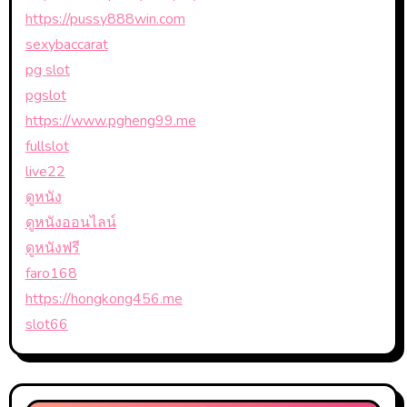
https://pussy888win.com
sexybaccarat
pg slot
pgslot
https://www.pgheng99.me
fullslot
live22
ดูหนัง
ดูหนังออนไลน์
ดูหนังฟรี
faro168
https://hongkong456.me
slot66