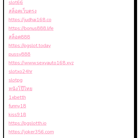
slot66
สล็อตเว็บตรง
https://judhai168.co
https://bonus888.life
สล็อต888
https://pgslot.today
pussy888
https://www.sexyauto168.xyz
slotxo24hr
slotpg
หนังโป๊ไทย
1xbetth
funny18
kiss918
https://pgslotth.io
https://joker356.com