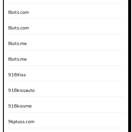
8lots.com
8lots.com
8lots.me
8lots.me
918Kiss
918kissauto
918kissme
9kpluss.com