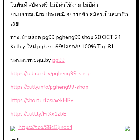
ในทันที สมัครฟรี ไม่มีค่าใช้จ่าย ไม่มีค่า
ขนบธรรมเนียมประเพณี อย่ารอช้า สมัครเป็นสมาชิก
เลย!
ทางเข้าสล็อต pg99 pgheng99.shop 28 OCT 24
Kelley ใหม่ pgheng99ปลอดภัย100% Top 81
ขอขอบพระคุณby
pg99
https://rebrand.ly/pgheng99-shop
https://cutly.info/pgheng99-shop
https://shorturl.asia/ekHRv
https://cutt.ly/FrXx1zbE
https://t.co/S8cGljnoc4