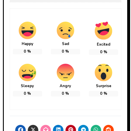
Happy
Sad
Excited
0
%
0
%
0
%
Sleepy
Angry
Surprise
0
%
0
%
0
%