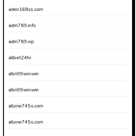
aden168ss.com
adm789.info
adm789.vip
allbet24hr
allin99win.win
allin99win.win
allone745s.com
allone745s.com