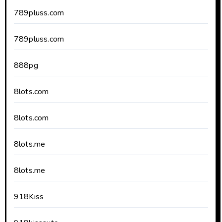
789pluss.com
789pluss.com
888pg
8lots.com
8lots.com
8lots.me
8lots.me
918Kiss