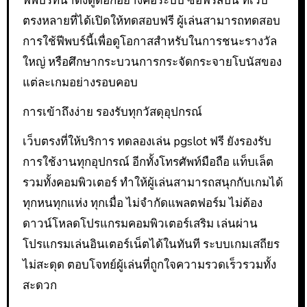
ฟีพบร์ที่น่าดึงดูดอีกอย่างคือระบบ ซื้อฟรีสปิน ที่เว็บ
ตรงหลายที่ได้เปิดให้ทดสอบฟรี ผู้เล่นสามารถทดสอบ
การใช้ฟีพบร์นี้เพื่อดูโอกาสสำหรับในการชนะรางวัล
ใหญ่ หรือศึกษากระบวนการกระจัดกระจายโบนัสของ
แต่ละเกมอย่างรอบคอบ
การเข้าถึงง่าย รองรับทุกวัสดุอุปกรณ์
เว็บตรงที่ให้บริการ ทดลองเล่น pgslot ฟรี ยังรองรับ
การใช้งานทุกอุปกรณ์ อีกทั้งโทรศัพท์มือถือ แท็บเล็ต
รวมทั้งคอมพิวเตอร์ ทำให้ผู้เล่นสามารถสนุกกับเกมได้
ทุกหนทุกแห่ง ทุกเมื่อ ไม่จำกัดแพลตฟอร์ม ไม่ต้อง
ดาวน์โหลดโปรแกรมคอมพิวเตอร์เสริม เล่นผ่าน
โปรแกรมเล่นอินเตอร์เน็ตได้ในทันที ระบบเกมเสถียร
ไม่สะดุด ตอบโจทย์ผู้เล่นที่ถูกใจความรวดเร็วรวมทั้ง
สะดวก