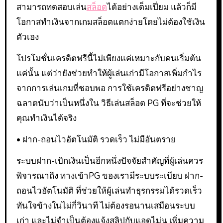
สามารถทดสอบเล่น
สล็อต
ได้อย่างเต็มเปี่ยม แล้วก็มี
โอกาสทำเงินจากเกมสล็อตแตกง่ายโดยไม่ต้องใช้เงิน
ตัวเอง
โปรโมชั่นเครดิตฟรีนี้ไม่เพียงแค่เหมาะกับคนเริ่มต้น
แค่นั้น แต่ว่ายังช่วยทำให้ผู้เล่นเก่ามีโอกาสเพิ่มกำไร
จากการเล่นเกมที่ชอบพอ การใช้เครดิตฟรีอย่างชาญ
ฉลาดนับว่าเป็นหนึ่งใน วิธีเล่นสล็อต PG ที่จะช่วยให้
คุณทำเงินได้จริง
• ฝาก-ถอนไวอัตโนมัติ รวดเร็ว ไม่มีอันตราย
ระบบฝาก-เบิกเงินเป็นอีกหนึ่งปัจจัยสำคัญที่ผู้เล่นควร
พิจารณาถึง ทางเข้าPG ของเรามีระบบระเบียบ ฝาก-
ถอนไวอัตโนมัติ ที่ช่วยให้ผู้เล่นทำธุรกรรมได้รวดเร็ว
ทันใจข้างในไม่กี่วินาที ไม่ต้องรอนานเสมือนระบบ
เก่า และไม่จำเป็นต้องแจ้งสลิปกับแอดไม่น เพิ่มความ