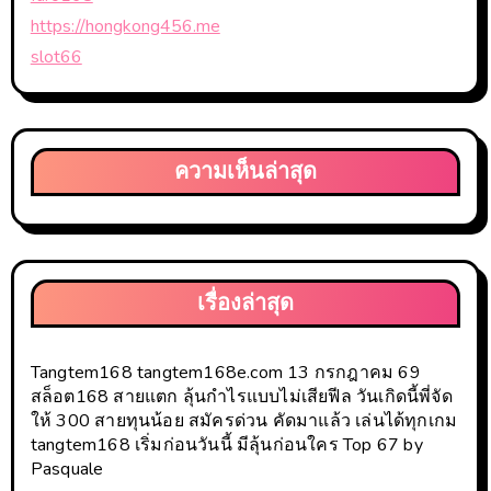
https://hongkong456.me
slot66
ความเห็นล่าสุด
เรื่องล่าสุด
Tangtem168 tangtem168e.com 13 กรกฎาคม 69
สล็อต168 สายแตก ลุ้นกำไรแบบไม่เสียฟีล วันเกิดนี้พี่จัด
ให้ 300 สายทุนน้อย สมัครด่วน คัดมาแล้ว เล่นได้ทุกเกม
tangtem168 เริ่มก่อนวันนี้ มีลุ้นก่อนใคร Top 67 by
Pasquale