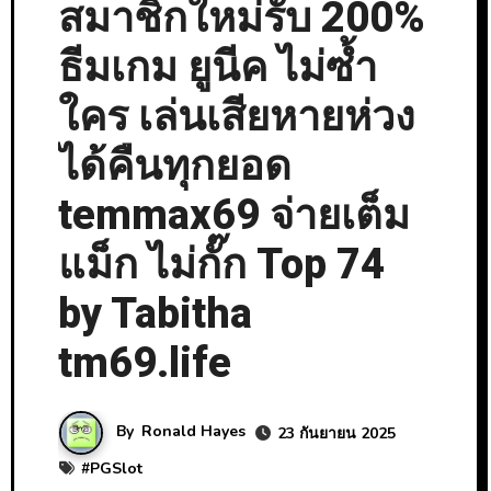
สมาชิกใหม่รับ 200%
ธีมเกม ยูนีค ไม่ซ้ำ
ใคร เล่นเสียหายห่วง
ได้คืนทุกยอด
temmax69 จ่ายเต็ม
แม็ก ไม่กั๊ก Top 74
by Tabitha
tm69.life
By
Ronald Hayes
23 กันยายน 2025
#
PGSlot