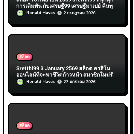
การเดิมพัน กับเศรษฐี99 เศรษฐีมาเปย์ คืนทุน
ไปต่อ ธีมเกมกว่า 5,000 เกม นักเดิมพันรีวิว
Ronald Hayes
2 กรกฎาคม 2026
ได้เงินจริง sretthi99 สมัคร รับโบนัสสุดพิเศษ
Top 12 by Damion sretthi99.com
สล็อต
Sretthi99 3 January 2569 สล็อต คาสิโน
ออนไลน์ที่จะพาชีวิตก้าวหน้า สมาชิกใหม่รับ
300% บริการแบบ VIP แอดมินบริการดี
Ronald Hayes
27 มกราคม 2026
sretthi99 สมัครตอนนี้ แจกทุนฟรี Top 62 by
Charlie st99d.com
สล็อต