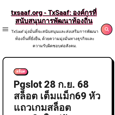
Skip
to
txsaaf.org - TxSaaf: องค์กรที่
content
สนับสนุนการพัฒนาท้องถิ่น
TxSaaf มุ่งมั่นที่จะสนับสนุนและส่งเสริมการพัฒนา
ท้องถิ่นที่ยั่งยืน, ด้วยความมุ่งมั่นทางธุรกิจและ
ความรับผิดชอบต่อสังคม.
สล็อต
Pgslot 28 ก.ย. 68
สล็อต เต็มแม็ก69 หัว
แถวเกมสล็อต