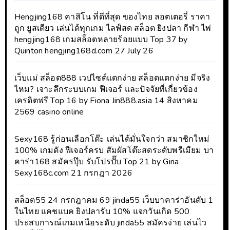
Hengjing168 คาสิโน ที่ดีที่สุด ของไทย ลอตเตอรี่ ราคา
ถูก ยูสเดียว เล่นได้ทุกเกม ไลฟ์สด สล็อต ยิงปลา กีฬา ไพ่
hengjing168 เกมสล็อตหลายร้อยแบบ Top 37 by
Quinton hengjing168d.com 27 July 26
เว็บแม่ สล็อต888 เวปไซต์แตกง่าย สล็อตแตกง่าย มีจริง
ไหม? เจาะลึกระบบเกม ฟีเจอร์ และปัจจัยที่เกี่ยวข้อง
เครดิตฟรี Top 16 by Fiona Jin888.asia 14 สิงหาคม
2569 casino online
Sexy168 รู้ก่อนเลือกโต๊ะ เล่นได้มั่นใจกว่า สมาชิกใหม่
100% เกมดัง ฟีเจอร์ครบ สัมผัสโต๊ะสดระดับพรีเมียม บา
คาร่า168 สมัครปุ๊บ รับโปรปั๊บ Top 21 by Gina
Sexy168c.com 21 กรกฎา 2026
สล็อต55 24 กรกฎาคม 69 jinda55 เว็บบาคาร่าอันดับ 1
ในไทย แคชแบค ยิงปลารับ 10% แจกวันเกิด 500
ประสบการณ์เกมเหนือระดับ jinda55 สมัครง่าย เล่นไว