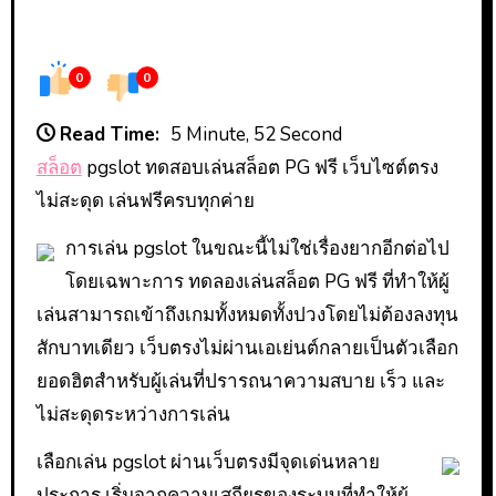
0
0
Read Time:
5 Minute, 52 Second
สล็อต
pgslot ทดสอบเล่นสล็อต PG ฟรี เว็บไซต์ตรง
ไม่สะดุด เล่นฟรีครบทุกค่าย
การเล่น pgslot ในขณะนี้ไม่ใช่เรื่องยากอีกต่อไป
โดยเฉพาะการ ทดลองเล่นสล็อต PG ฟรี ที่ทำให้ผู้
เล่นสามารถเข้าถึงเกมทั้งหมดทั้งปวงโดยไม่ต้องลงทุน
สักบาทเดียว เว็บตรงไม่ผ่านเอเย่นต์กลายเป็นตัวเลือก
ยอดฮิตสำหรับผู้เล่นที่ปรารถนาความสบาย เร็ว และ
ไม่สะดุดระหว่างการเล่น
เลือกเล่น pgslot ผ่านเว็บตรงมีจุดเด่นหลาย
ประการ เริ่มจากความเสถียรของระบบที่ทำให้ผู้