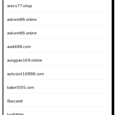
aress77.shop
askwin88.online
askwin88.online
audi688.com
aungpao168.online
autoslot16888.com
babet555.com
Baccarat
baj88thb