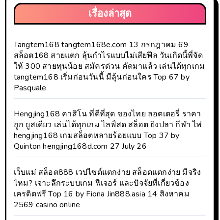
เรื่องล่าสุด
Tangtem168 tangtem168e.com 13 กรกฎาคม 69
สล็อต168 สายแตก ลุ้นกำไรแบบไม่เสียฟีล วันเกิดนี้พี่จัด
ให้ 300 สายทุนน้อย สมัครด่วน คัดมาแล้ว เล่นได้ทุกเกม
tangtem168 เริ่มก่อนวันนี้ มีลุ้นก่อนใคร Top 67 by
Pasquale
Hengjing168 คาสิโน ที่ดีที่สุด ของไทย ลอตเตอรี่ ราคา
ถูก ยูสเดียว เล่นได้ทุกเกม ไลฟ์สด สล็อต ยิงปลา กีฬา ไพ่
hengjing168 เกมสล็อตหลายร้อยแบบ Top 37 by
Quinton hengjing168d.com 27 July 26
เว็บแม่ สล็อต888 เวปไซต์แตกง่าย สล็อตแตกง่าย มีจริง
ไหม? เจาะลึกระบบเกม ฟีเจอร์ และปัจจัยที่เกี่ยวข้อง
เครดิตฟรี Top 16 by Fiona Jin888.asia 14 สิงหาคม
2569 casino online