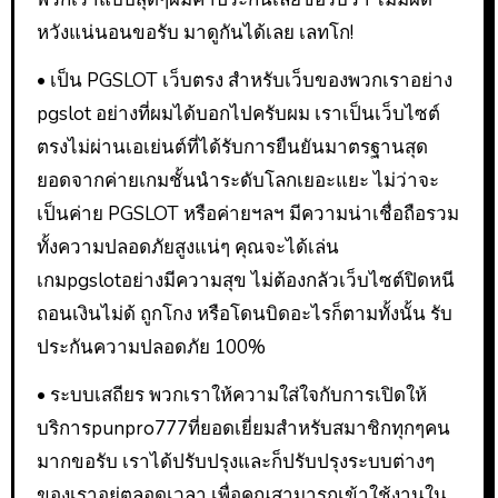
หวังแน่นอนขอรับ มาดูกันได้เลย เลทโก!
• เป็น PGSLOT เว็บตรง สำหรับเว็บของพวกเราอย่าง
pgslot อย่างที่ผมได้บอกไปครับผม เราเป็นเว็บไซต์
ตรงไม่ผ่านเอเย่นต์ที่ได้รับการยืนยันมาตรฐานสุด
ยอดจากค่ายเกมชั้นนำระดับโลกเยอะแยะ ไม่ว่าจะ
เป็นค่าย PGSLOT หรือค่ายฯลฯ มีความน่าเชื่อถือรวม
ทั้งความปลอดภัยสูงแน่ๆ คุณจะได้เล่น
เกมpgslotอย่างมีความสุข ไม่ต้องกลัวเว็บไซต์ปิดหนี
ถอนเงินไม่ด้ ถูกโกง หรือโดนบิดอะไรก็ตามทั้งนั้น รับ
ประกันความปลอดภัย 100%
• ระบบเสถียร พวกเราให้ความใส่ใจกับการเปิดให้
บริการpunpro777ที่ยอดเยี่ยมสำหรับสมาชิกทุกๆคน
มากขอรับ เราได้ปรับปรุงและก็ปรับปรุงระบบต่างๆ
ของเราอยู่ตลอดเวลา เพื่อคุณสามารถเข้าใช้งานใน