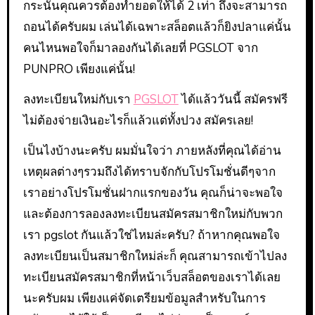
กระนั้นคุณควรต้องทำยอดให้ได้ 2 เท่า ถึงจะสามารถ
ถอนได้ครับผม เล่นได้เฉพาะสล็อตแล้วก็ยิงปลาแค่นั้น
คนไหนพอใจก็มาลองกันได้เลยที่ PGSLOT จาก
PUNPRO เพียงแค่นั้น!
ลงทะเบียนใหม่กับเรา
PGSLOT
ได้แล้ววันนี้ สมัครฟรี
ไม่ต้องจ่ายเงินอะไรก็แล้วแต่ทั้งปวง สมัครเลย!
เป็นไงบ้างนะครับ ผมมั่นใจว่า ภายหลังที่คุณได้อ่าน
เหตุผลต่างๆรวมถึงได้ทราบจักกับโปรโมชั่นดีๆจาก
เราอย่างโปรโมชั่นฝากแรกของวัน คุณก็น่าจะพอใจ
และต้องการลองลงทะเบียนสมัครสมาชิกใหม่กับพวก
เรา pgslot กันแล้วใช่ไหมล่ะครับ? ถ้าหากคุณพอใจ
ลงทะเบียนเป็นสมาชิกใหม่ล่ะก็ คุณสามารถเข้าไปลง
ทะเบียนสมัครสมาชิกที่หน้าเว็บสล็อตของเราได้เลย
นะครับผม เพียงแค่จัดเตรียมข้อมูลสำหรับในการ