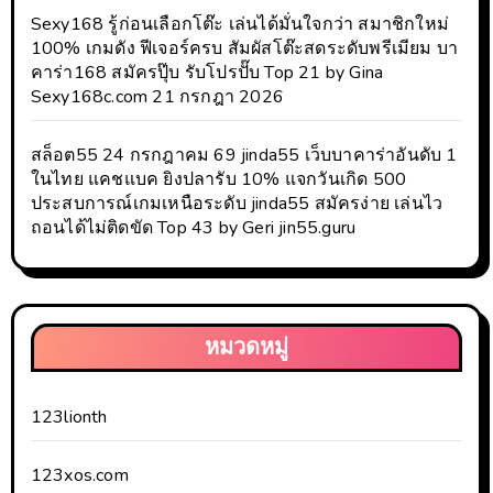
Sexy168 รู้ก่อนเลือกโต๊ะ เล่นได้มั่นใจกว่า สมาชิกใหม่
100% เกมดัง ฟีเจอร์ครบ สัมผัสโต๊ะสดระดับพรีเมียม บา
คาร่า168 สมัครปุ๊บ รับโปรปั๊บ Top 21 by Gina
Sexy168c.com 21 กรกฎา 2026
สล็อต55 24 กรกฎาคม 69 jinda55 เว็บบาคาร่าอันดับ 1
ในไทย แคชแบค ยิงปลารับ 10% แจกวันเกิด 500
ประสบการณ์เกมเหนือระดับ jinda55 สมัครง่าย เล่นไว
ถอนได้ไม่ติดขัด Top 43 by Geri jin55.guru
หมวดหมู่
123lionth
123xos.com