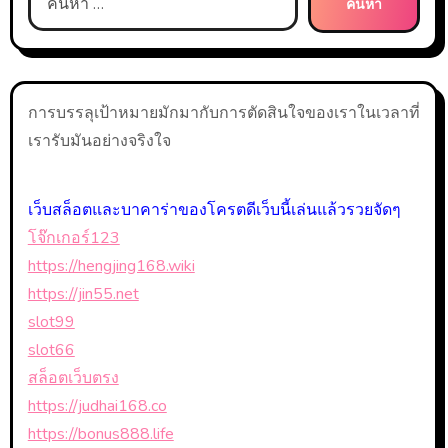
สำหรับ:
การบรรลุเป้าหมายมักมากับการตัดสินใจของเราในเวลาที่
เรารับมันอย่างจริงใจ
เว็บสล็อตและบาคาร่าของโครตดีเว็บนี้เล่นแล้วรวยจัดๆ
โจ๊กเกอร์123
https://hengjing168.wiki
https://jin55.net
slot99
slot66
สล็อตเว็บตรง
https://judhai168.co
https://bonus888.life