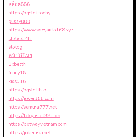
สล็อต888
https://pgslot.today
pussy888
https://www.sexyauto168.xyz
slotxo24hr
slotpg
หนังโป๊ไทย
1xbetth
funny18
kiss918
https://pgslotth.io
https://joker356.com
https://samurai777.net
https://tokyoslot88.com
https://betwayvietnam.com
https://jokerasia.net