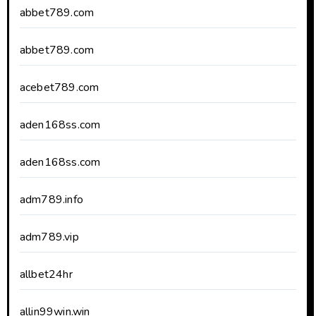
abbet789.com
abbet789.com
acebet789.com
aden168ss.com
aden168ss.com
adm789.info
adm789.vip
allbet24hr
allin99win.win