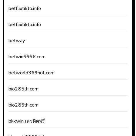
betflixtikto.info
betflixtikto.info
betway
betwin6666.com
betworld369hot.com
bio285th.com
bio285th.com
bkkwin เครดิตฟรี