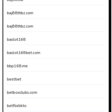
baj88thbz.com
baj88thbz.com
baslot168
baslot168bet.com
bbp168.me
bestbet
betboxclubs.com
betflixtikto