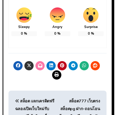
Sleepy
Angry
Surprise
0
%
0
%
0
%
แนะแนว
สล็อต แจกเครดิตฟรี
สล็อต777 เว็บตรง
เรื่อง
ฉลองเปิดเว็บใหม่รับ
สล็อตpg ฝาก-ถอนโอน