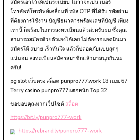
สมัครเอาไว้ให้เป็นระเบียบ ไม่ว่าจะเป็น เบอร์
โทรศัพท์โทรศัพท์เคลื่อนที่ รหัส OTP ที่ได้รับ รหัสผ่าน
ที่ต้องการใช้งาน บัญชีธนาคารพร้อมเลขที่บัญชี เพียง
เท่านี้ ก็พร้อมในการลงทะเบียนแล้วล่ะครับผม ซึ่งคุณ
สามารถสมัครด้วยตัวเองได้เลย ไม่ต้องรอแอดมินมา
สมัครให้ สบาย เร็วทันใจ แล้วก็ปลอดภัยแบบสุดๆ
แน่นอน ลงทะเบียนสมัครสมาชิกแล้วมาสนุกกันนะ
ครับ!
pg slot เว็บตรง สล็อต punpro777.work 18 เม.ย. 67
Terry casino punpro777แตกหนัก Top 32
ขอขอบคุณมากเว็ปไซต์
สล็อต
https://bit.ly/punpro777-work
https://rebrand.ly/punpro777-work