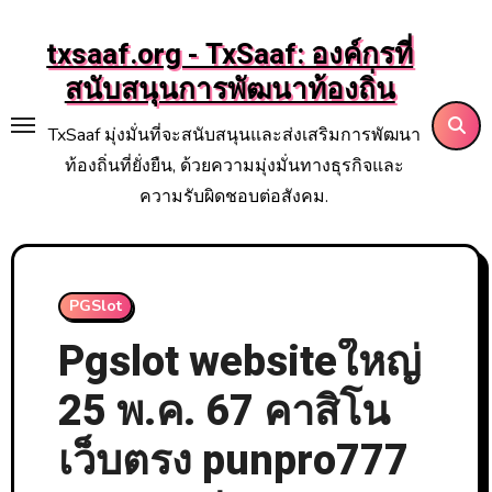
Skip
to
txsaaf.org - TxSaaf: องค์กรที่
content
สนับสนุนการพัฒนาท้องถิ่น
TxSaaf มุ่งมั่นที่จะสนับสนุนและส่งเสริมการพัฒนา
ท้องถิ่นที่ยั่งยืน, ด้วยความมุ่งมั่นทางธุรกิจและ
ความรับผิดชอบต่อสังคม.
PGSlot
Pgslot websiteใหญ่
25 พ.ค. 67 คาสิโน
เว็บตรง punpro777