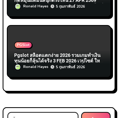
กดหมุนแต่มันสนุกตรงไหน 27 APR 2569
เว็บ แจกหนัก pgslot77.world พนันออนไลน์
Ronald Hayes
5 กุมภาพันธ์ 2026
เว็บใหญ่ ทดลองเล่น Top 5 by Tara
PGSlot
Pgslot สล็อตแตกง่าย 2026 รวมเกมทำเงิน
ทุนน้อยก็ลุ้นได้จริง 3 FEB 2026 เวปไซต์ ใหญ่
Fullslotpg2.com คาสิโน เว็บเปิดใหม่
Ronald Hayes
5 กุมภาพันธ์ 2026
เครดิตฟรี Top 53 by Candice
ค้นหา