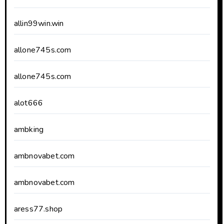
allin99win.win
allone745s.com
allone745s.com
alot666
ambking
ambnovabet.com
ambnovabet.com
aress77.shop