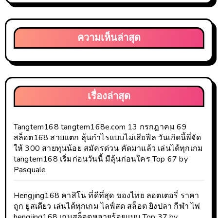
ความเห็นล่าสุด
เรื่องล่าสุด
Tangtem168 tangtem168e.com 13 กรกฎาคม 69
สล็อต168 สายแตก ลุ้นกำไรแบบไม่เสียฟีล วันเกิดนี้พี่จัด
ให้ 300 สายทุนน้อย สมัครด่วน คัดมาแล้ว เล่นได้ทุกเกม
tangtem168 เริ่มก่อนวันนี้ มีลุ้นก่อนใคร Top 67 by
Pasquale
Hengjing168 คาสิโน ที่ดีที่สุด ของไทย ลอตเตอรี่ ราคา
ถูก ยูสเดียว เล่นได้ทุกเกม ไลฟ์สด สล็อต ยิงปลา กีฬา ไพ่
hengjing168 เกมสล็อตหลายร้อยแบบ Top 37 by