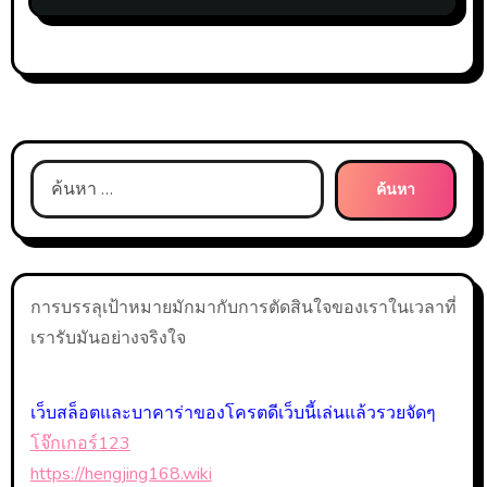
ค้นหา
สำหรับ:
การบรรลุเป้าหมายมักมากับการตัดสินใจของเราในเวลาที่
เรารับมันอย่างจริงใจ
เว็บสล็อตและบาคาร่าของโครตดีเว็บนี้เล่นแล้วรวยจัดๆ
โจ๊กเกอร์123
https://hengjing168.wiki