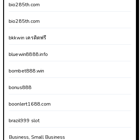
bio285th.com
bio285th.com
bkkwin เครดิตฟรี
bluewin8888.info
bombet888.win
bonus888
boonlert1688.com
brazil999 slot
Business, Small Business