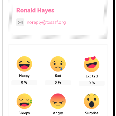
Ronald Hayes
noreply@txsaaf.org
Happy
Sad
Excited
0
%
0
%
0
%
Sleepy
Angry
Surprise