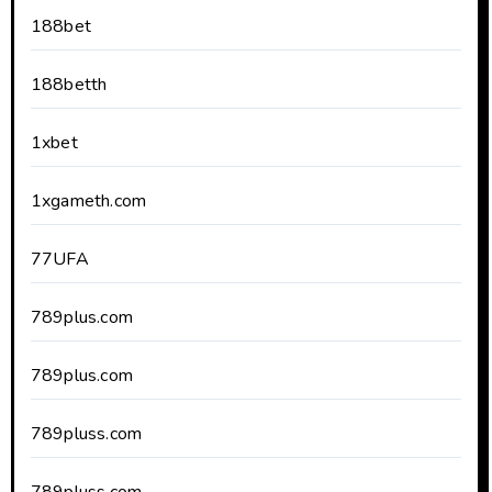
188bet
188betth
1xbet
1xgameth.com
77UFA
789plus.com
789plus.com
789pluss.com