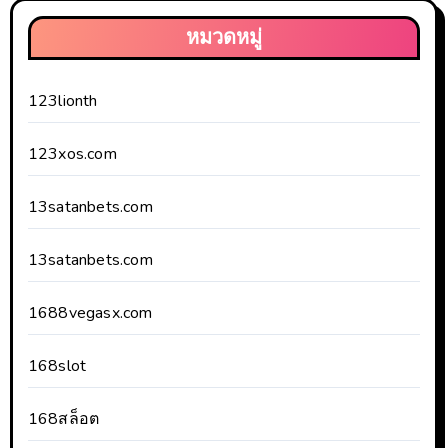
หมวดหมู่
123lionth
123xos.com
13satanbets.com
13satanbets.com
1688vegasx.com
168slot
168สล็อต