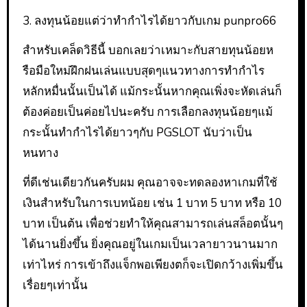
3. ลงทุนน้อยแต่ว่าทำกำไรได้ยาวกับเกม punpro66
สำหรับเคล็ดวิธีนี้ บอกเลยว่าเหมาะกับสายทุนน้อยห
รือมือใหม่ฝึกฝนเล่นแบบสุดๆแนวทางการทำกำไร
หลักหมื่นนั้นเป็นได้ แม้กระนั้นหากคุณเพิ่งจะหัดเล่นก็
ต้องค่อยเป็นค่อยไปนะครับ การเลือกลงทุนน้อยๆแม้
กระนั้นทำกำไรได้ยาวๆกับ PGSLOT นับว่าเป็น
หนทาง
ที่ดีเช่นเดียวกันครับผม คุณอาจจะทดลองหาเกมที่ใช้
เงินสำหรับในการเบทน้อย เช่น 1 บาท 5 บาท หรือ 10
บาท เป็นต้น เพื่อช่วยทำให้คุณสามารถเล่นสล็อตนั้นๆ
ได้นานยิ่งขึ้น ยิ่งคุณอยู่ในเกมเป็นเวลายาวนานมาก
เท่าไหร่ การเข้าถึงแจ็กพอเพียงตก็จะเปิดกว้างเพิ่มขึ้น
เรื่อยๆเท่านั้น