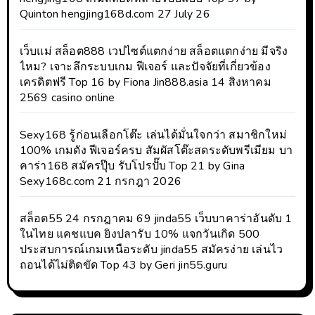
Quinton hengjing168d.com 27 July 26
เว็บแม่ สล็อต888 เวปไซต์แตกง่าย สล็อตแตกง่าย มีจริง
ไหม? เจาะลึกระบบเกม ฟีเจอร์ และปัจจัยที่เกี่ยวข้อง
เครดิตฟรี Top 16 by Fiona Jin888.asia 14 สิงหาคม
2569 casino online
Sexy168 รู้ก่อนเลือกโต๊ะ เล่นได้มั่นใจกว่า สมาชิกใหม่
100% เกมดัง ฟีเจอร์ครบ สัมผัสโต๊ะสดระดับพรีเมียม บา
คาร่า168 สมัครปุ๊บ รับโปรปั๊บ Top 21 by Gina
Sexy168c.com 21 กรกฎา 2026
สล็อต55 24 กรกฎาคม 69 jinda55 เว็บบาคาร่าอันดับ 1
ในไทย แคชแบค ยิงปลารับ 10% แจกวันเกิด 500
ประสบการณ์เกมเหนือระดับ jinda55 สมัครง่าย เล่นไว
ถอนได้ไม่ติดขัด Top 43 by Geri jin55.guru