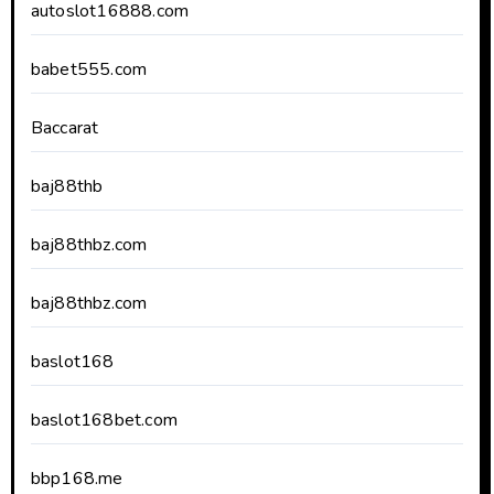
autoslot16888.com
babet555.com
Baccarat
baj88thb
baj88thbz.com
baj88thbz.com
baslot168
baslot168bet.com
bbp168.me