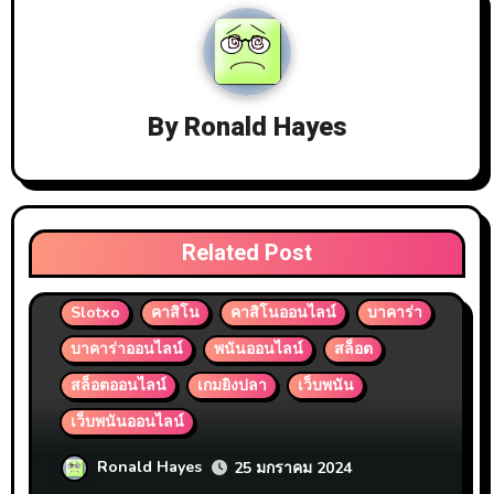
918Kiss
ABA
ABAGroup2
Baccarat
Casino
funny18.in
Jili
Jilislot
Joker123
Joker123th.com
no1huay
By
Ronald Hayes
no1huay.com
PG
PG Slot
PGSlot
pgslot77.tech
pgslot99.in
PunPro66
PunPro66.in
PunPro777
PunPro777.io
Pussy888
sagame168th.com
Related Post
sexybaccarat168.com
Slot
Slot Online
Slotxo
คาสิโน
คาสิโนออนไลน์
บาคาร่า
บาคาร่าออนไลน์
พนันออนไลน์
สล็อต
สล็อตออนไลน์
เกมยิงปลา
เว็บพนัน
เว็บพนันออนไลน์
txsaaf.org – TxSaaf: องค์กรที่สนับสนุนการ
Ronald Hayes
25 มกราคม 2024
พัฒนาท้องถิ่น