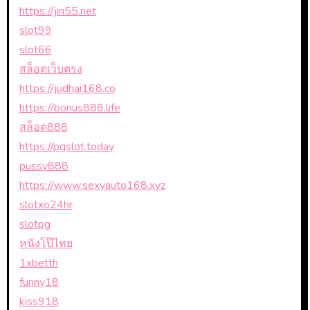
https://jin55.net
slot99
slot66
สล็อตเว็บตรง
https://judhai168.co
https://bonus888.life
สล็อต888
https://pgslot.today
pussy888
https://www.sexyauto168.xyz
slotxo24hr
slotpg
หนังโป๊ไทย
1xbetth
funny18
kiss918