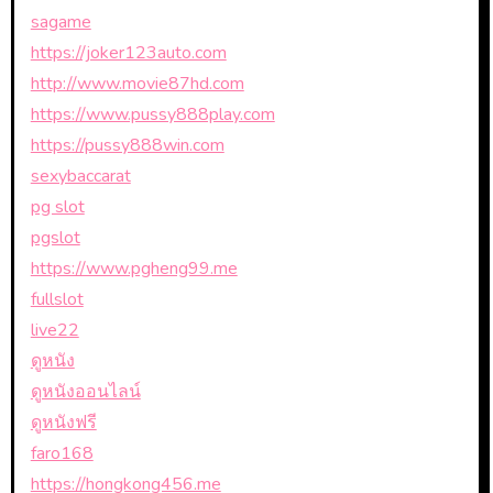
sagame
https://joker123auto.com
http://www.movie87hd.com
https://www.pussy888play.com
https://pussy888win.com
sexybaccarat
pg slot
pgslot
https://www.pgheng99.me
fullslot
live22
ดูหนัง
ดูหนังออนไลน์
ดูหนังฟรี
faro168
https://hongkong456.me