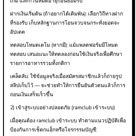
เกม และก็วันหมดอายุก่อนยอมรับ
ฝากเงินเริ่มต้น (ถ้าอยากได้เดิมพัน): เลือกวิถีทางฝาก
ที่รองรับ เก็บหลักฐานการโอนจวบจนกระทั่งยอดจะ
อัปเดต
ทดสอบโหมดเดโม (หากมี): แม้แพลตฟอร์มมีโหมด
ทดสอบ เสนอแนะให้ทดลองก่อนใช้เงินจริงเพื่อศึกษา
รายการอาหารรวมทั้งกติกา
เคล็ดลับ: ใช้ข้อมูลจริงเมื่อสมัครสมาชิกแล้วก็ถ่ายรูป
สลิปเก็บไว้ — จะช่วยทำให้การยืนยันตัวตนแล้วก็การ
ถอนเงินเสร็จเร็วขึ้น
2) เข้าสู่ระบบอย่างปลอดภัย (ramclub เข้าระบบ)
เมื่อคุณต้อง ramclub เข้าระบบ ทำตามแนวปฏิบัติเพื่อ
ป้องกันการเช็ดกแฮ็กหรือโจรกรรมบัญชี: