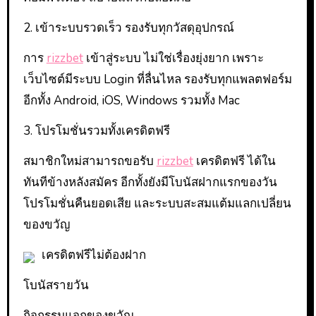
2. เข้าระบบรวดเร็ว รองรับทุกวัสดุอุปกรณ์
การ
rizzbet
เข้าสู่ระบบ ไม่ใช่เรื่องยุ่งยาก เพราะ
เว็บไซต์มีระบบ Login ที่ลื่นไหล รองรับทุกแพลตฟอร์ม
อีกทั้ง Android, iOS, Windows รวมทั้ง Mac
3. โปรโมชั่นรวมทั้งเครดิตฟรี
สมาชิกใหม่สามารถขอรับ
rizzbet
เครดิตฟรี ได้ใน
ทันทีข้างหลังสมัคร อีกทั้งยังมีโบนัสฝากแรกของวัน
โปรโมชั่นคืนยอดเสีย และระบบสะสมแต้มแลกเปลี่ยน
ของขวัญ
เครดิตฟรีไม่ต้องฝาก
โบนัสรายวัน
กิจกรรมแจกของขวัญ