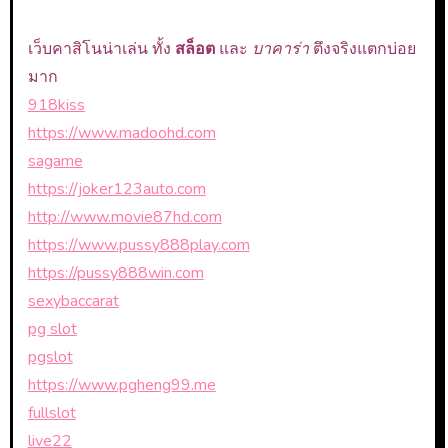
เว็บคาสิโนน่าเล่น ทั้ง
สล็อต
และ
บาคาร่า
ตึงจริงแตกบ่อย
มาก
918kiss
https://www.madoohd.com
sagame
https://joker123auto.com
http://www.movie87hd.com
https://www.pussy888play.com
https://pussy888win.com
sexybaccarat
pg slot
pgslot
https://www.pgheng99.me
fullslot
live22