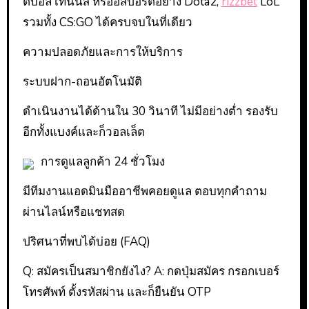
ตบอล เทนนิส หรืออีสปอร์ตอย่าง Dota2,
rizzbet
LoL
รวมทั้ง CS:GO ได้ครบจบในที่เดียว
ความปลอดภัยและการให้บริการ
ระบบฝาก-ถอนอัตโนมัติ
ดำเนินงานได้ด้านใน 30 วินาที ไม่มีอย่างต่ำ รองรับ
อีกทั้งแบงค์และก็วอลเล็ต
การดูแลลูกค้า 24 ชั่วโมง
มีทีมงานแอดมินมืออาชีพคอยดูแล ตอบทุกคำถาม
ผ่านไลน์หรือแชทสด
ปริศนาที่พบได้บ่อย (FAQ)
Q: สมัครเป็นสมาชิกยังไง? A: กดปุ่มสมัคร กรอกเบอร์
โทรศัพท์ ตั้งรหัสผ่าน และก็ยืนยัน OTP