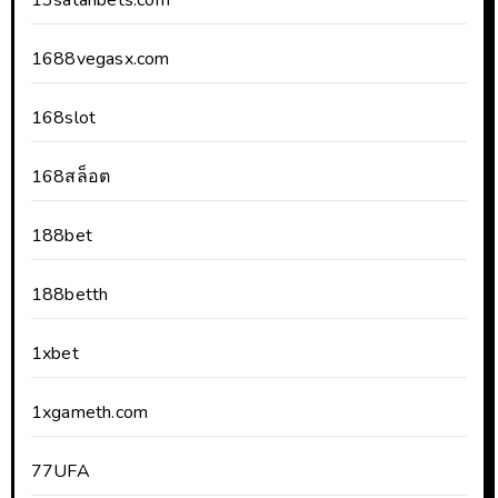
13satanbets.com
1688vegasx.com
168slot
168สล็อต
188bet
188betth
1xbet
1xgameth.com
77UFA