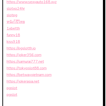
https://www.sexyauto168.xyz
slotxo24hr
slotpg
หนังโป๊ไทย
1xbetth
funny18
kiss918
https://pgslotth.io
https://joker356.com
https://samurai777.net
https://tokyoslot88.com
https://betwayvietnam.com
https://jokerasia.net
pgslot
pgslot