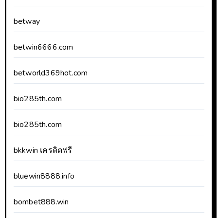
betway
betwin6666.com
betworld369hot.com
bio285th.com
bio285th.com
bkkwin เครดิตฟรี
bluewin8888.info
bombet888.win