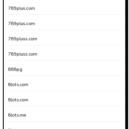
789plus.com
789plus.com
789pluss.com
789pluss.com
888pg
8lots.com
8lots.com
8lots.me