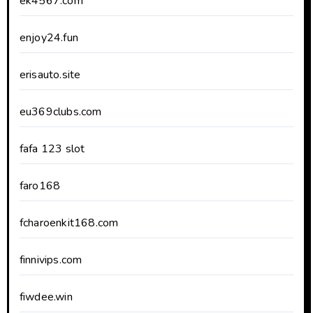
ek4567.com
enjoy24.fun
erisauto.site
eu369clubs.com
fafa 123 slot
faro168
fcharoenkit168.com
finnivips.com
fiwdee.win