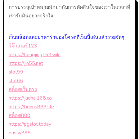
การบรรลุเป้าหมายมักมากับการตัดสินใจของเราในเวลาที่
เรารับมันอย่างจริงใจ
เว็บสล็อตและบาคาร่าของโครตดีเว็บนี้เล่นแล้วรวยจัดๆ
โจ๊กเกอร์123
https://hengjing168.wiki
https://jin55.net
slot99
slot66
สล็อตเว็บตรง
https://judhai168.co
https://bonus888.life
สล็อต888
https://pgslot.today
pussy888