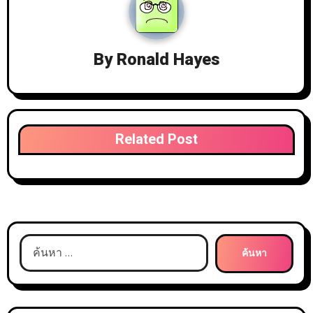
By
Ronald Hayes
Related Post
ค้นหา
สำหรับ: