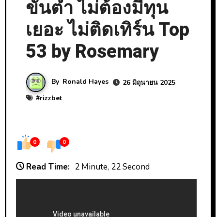
ขั้นต่ำ ไม่ต้องมีทุน
เยอะ ไม่ติดเทิร์น Top
53 by Rosemary
By
Ronald Hayes
26 มิถุนายน 2025
#
rizzbet
0
0
Read Time:
2 Minute, 22 Second