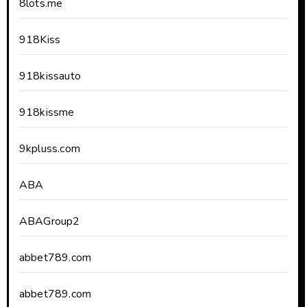
8lots.me
918Kiss
918kissauto
918kissme
9kpluss.com
ABA
ABAGroup2
abbet789.com
abbet789.com