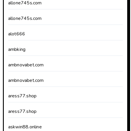
allone745s.com
allone745s.com
alot666
ambking
ambnovabet.com
ambnovabet.com
aress77.shop
aress77.shop
askwin88.online