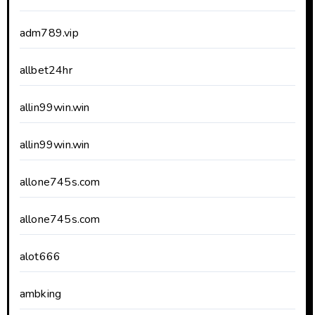
adm789.vip
allbet24hr
allin99win.win
allin99win.win
allone745s.com
allone745s.com
alot666
ambking