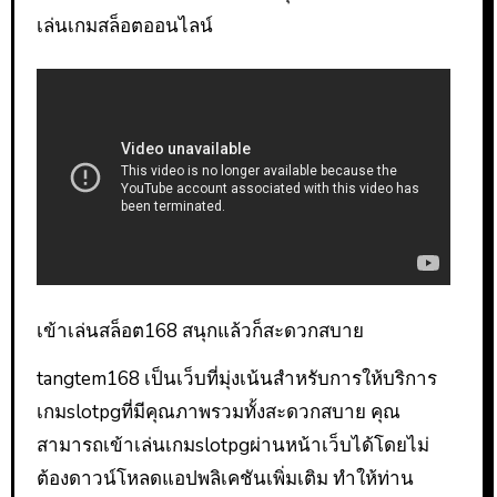
เล่นเกมสล็อตออนไลน์
เข้าเล่นสล็อต168 สนุกแล้วก็สะดวกสบาย
tangtem168 เป็นเว็บที่มุ่งเน้นสำหรับการให้บริการ
เกมslotpgที่มีคุณภาพรวมทั้งสะดวกสบาย คุณ
สามารถเข้าเล่นเกมslotpgผ่านหน้าเว็บได้โดยไม่
ต้องดาวน์โหลดแอปพลิเคชันเพิ่มเติม ทำให้ท่าน