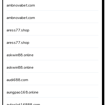
ambnovabet.com
ambnovabet.com
aress77.shop
aress77.shop
askwin88.online
askwin88.online
audi688.com
aungpao168.online
autoslot16888.com