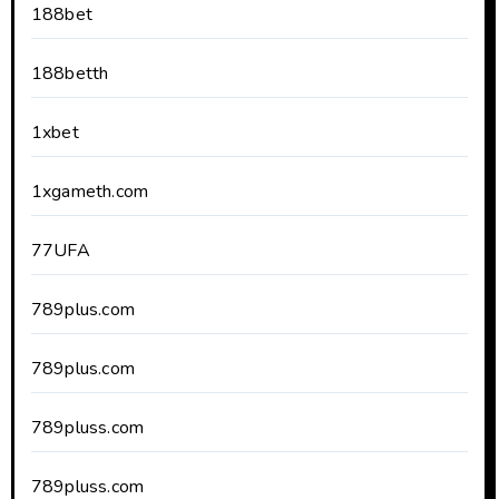
188bet
188betth
1xbet
1xgameth.com
77UFA
789plus.com
789plus.com
789pluss.com
789pluss.com