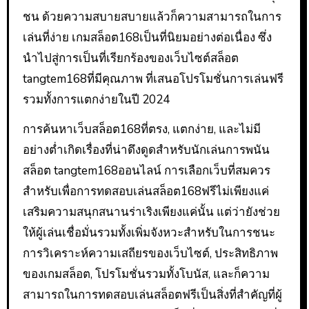
ชน ด้วยความสบายสบายแล้วก็ความสามารถในการ
เล่นที่ง่าย เกมสล็อต168เป็นที่นิยมอย่างต่อเนื่อง ซึ่ง
นำไปสู่การเป็นที่เรียกร้องของเว็บไซต์สล็อต
tangtem168ที่มีคุณภาพ ที่เสนอโปรโมชั่นการเล่นฟรี
รวมทั้งการแตกง่ายในปี 2024
การค้นหาเว็บสล็อต168ที่ตรง, แตกง่าย, และไม่มี
อย่างต่ำเกิดเรื่องที่น่าดึงดูดสำหรับนักเล่นการพนัน
สล็อต tangtem168ออนไลน์ การเลือกเว็บที่สมควร
สำหรับเพื่อการทดสอบเล่นสล็อต168ฟรีไม่เพียงแค่
เสริมความสนุกสนานร่าเริงเพียงแค่นั้น แต่ว่ายังช่วย
ให้ผู้เล่นเชื่อมั่นรวมทั้งเพิ่มจังหวะสำหรับในการชนะ
การวิเคราะห์ความเสถียรของเว็บไซต์, ประสิทธิภาพ
ของเกมสล็อต, โปรโมชั่นรวมทั้งโบนัส, และก็ความ
สามารถในการทดสอบเล่นสล็อตฟรีเป็นสิ่งที่สำคัญที่ผู้