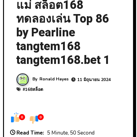
แม่ สล็อต168
ทดลองเล่น Top 86
by Pearline
tangtem168
tangtem168.bet 1
By
Ronald Hayes
11 มิถุนายน 2024
#
168สล็อต
0
0
Read Time:
5 Minute, 50 Second