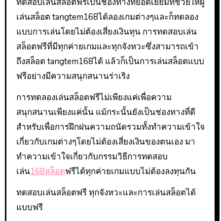
ทดสอบเล่นสล็อตฟรีเป็นช่องทางที่ยอดเยี่ยมที่ช่วยให้ผู้
เล่นสล็อต tangtem168ได้ลองเกมต่างๆและก็ทดลอง
แบบการเล่นโดยไม่ต้องเสี่ยงเงินทุน การทดสอบเล่น
สล็อตฟรีที่มีทุกค่ายเกมและทุกจังหวะซึ่งสามารถเข้า
ถึงสล็อต tangtem168ได้ แล้วก็เป็นการเล่นสล็อตแบบ
ฟรีอย่างมีความสนุกสนานร่าเริง
การทดลองเล่นสล็อตฟรีไม่เพียงแค่เพื่อความ
สนุกสนานเพียงแค่นั้น แม้กระนั้นยังเป็นช่องทางที่ดี
สำหรับเพื่อการฝึกฝนความถนัดรวมทั้งทำความเข้าใจ
เกี่ยวกับเกมต่างๆโดยไม่ต้องเสี่ยงเงินของตนเอง มา
ทำความเข้าใจเกี่ยวกับกรรมวิธีการทดสอบ
เล่น
168สล็อต
ฟรีได้ทุกค่ายเกมแบบไม่ต้องลงทุนกัน
ทดสอบเล่นสล็อตฟรี ทุกจังหวะและการเล่นสล็อตได้
แบบฟรี