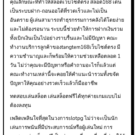
คุณลักษณะที่ทำให้สล็อตเว็บไซต์ตรง สล็อต168 เด่น
เป็นระบบฝาก-ถอนออโต้ที่รวดเร็วและไม่เป็น
อันตราย ผู้เล่นสามารถทำธุรกรรมการคลังได้โดยง่าย
และไม่ต้องรอนาน ระบบนี้ช่วยทำให้การฝากเงินรวม
ทั้งเบิกเงินเป็นไปอย่างราบรื่นและไม่มีปัญหา คณะ
ทำงานบริการลูกค้าของtangtem168เว็บไซต์ตรง มี
ความชำนาญและก็พร้อมให้ความช่วยเหลือตลอด 1
วัน ไม่ว่าคุณจะมีปัญหาหรือคำถามอะไรก็แล้วแต่
คณะทำงานเหล่านี้จะคอยให้คำแนะนำรวมทั้งขจัด
ปัญหาให้คุณอย่างรวดเร็วแล้วก็มืออาชีพ
ทดสอบเล่นสล็อต เล่นสล็อตฟรีได้ทุกค่ายเกมแบบไม่
ต้องลงทุน
เพลิดเพลินใจที่สุดในวงการslotpg ไม่ว่าจะเป็นนัก
เล่นการพนันที่มีประสบการณ์หรือผู้เล่นใหม่ การ