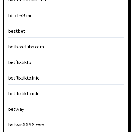
baslot168bet.com
bbp168.me
bestbet
betboxclubs.com
betflixtikto
betflixtikto.info
betflixtikto.info
betway
betwin6666.com