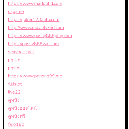
https://www.madoohd.com
sagame
https://joker123auto.com
http://www.movie87hd.com
https://www.pussy888play.com
https://pussy888win.com
sexybaccarat
pg slot
pgslot
https://www.pgheng99.me
fullslot
live22
ดูหนัง
ดูหนังออนไลน์
ดูหนังฟรี
faro168