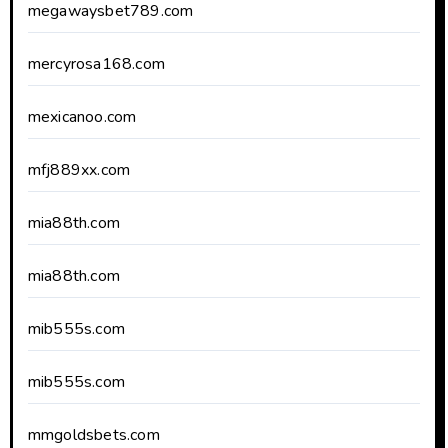
megawaysbet789.com
mercyrosa168.com
mexicanoo.com
mfj889xx.com
mia88th.com
mia88th.com
mib555s.com
mib555s.com
mmgoldsbets.com