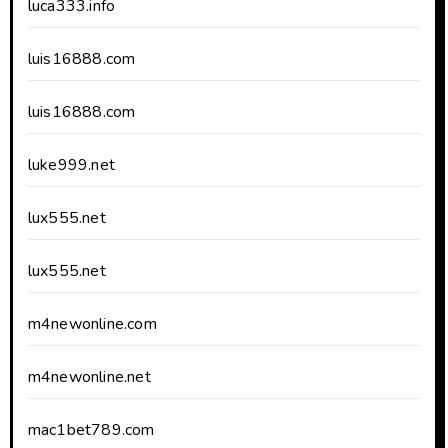
luca333.info
luis16888.com
luis16888.com
luke999.net
lux555.net
lux555.net
m4newonline.com
m4newonline.net
mac1bet789.com