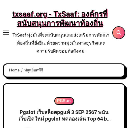
Skip
to
txsaaf.org - TxSaaf: องค์กรที่
content
สนับสนุนการพัฒนาท้องถิ่น
TxSaaf มุ่งมั่นที่จะสนับสนุนและส่งเสริมการพัฒนา
ท้องถิ่นที่ยั่งยืน, ด้วยความมุ่งมั่นทางธุรกิจและ
ความรับผิดชอบต่อสังคม.
Home
ฟลูสล็อตพีจี
PGSlot
Pgslot เว็บสล็อตpgแท้ 3 SEP 2567 พนัน
เว็บเปิดใหม่ pgslot ทดลองเล่น Top 64 by
Glen fullslotpg fullslotpg.org