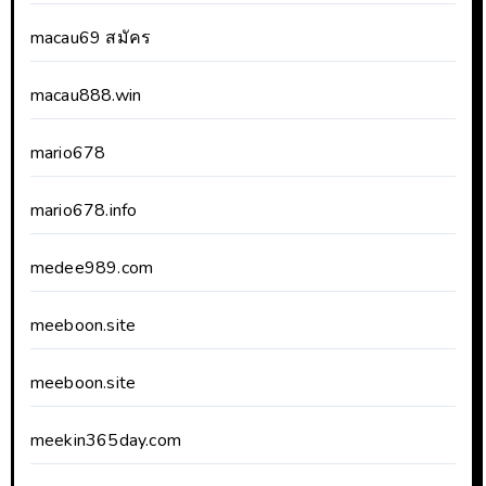
macau69 สมัคร
macau888.win
mario678
mario678.info
medee989.com
meeboon.site
meeboon.site
meekin365day.com