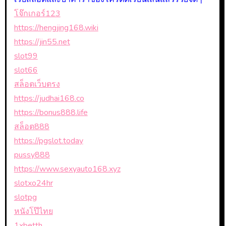
โจ๊กเกอร์123
https://hengjing168.wiki
https://jin55.net
slot99
slot66
สล็อตเว็บตรง
https://judhai168.co
https://bonus888.life
สล็อต888
https://pgslot.today
pussy888
https://www.sexyauto168.xyz
slotxo24hr
slotpg
หนังโป๊ไทย
1xbetth