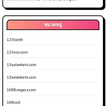
หมวดหมู่
123lionth
123xos.com
13satanbets.com
13satanbets.com
1688vegasx.com
168slot