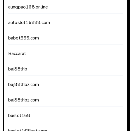
aungpao168.online
autoslot16888.com
babet555.com
Baccarat
baj88thb
baj88thbz.com
baj88thbz.com
baslot168