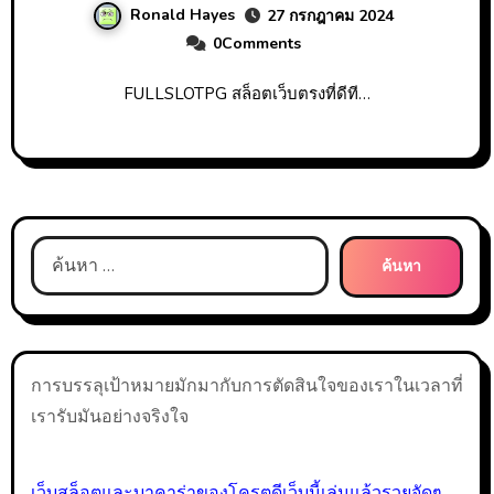
Ronald Hayes
27 กรกฎาคม 2024
0Comments
FULLSLOTPG สล็อตเว็บตรงที่ดีที…
ค้นหา
สำหรับ:
การบรรลุเป้าหมายมักมากับการตัดสินใจของเราในเวลาที่
เรารับมันอย่างจริงใจ
เว็บสล็อตและบาคาร่าของโครตดีเว็บนี้เล่นแล้วรวยจัดๆ