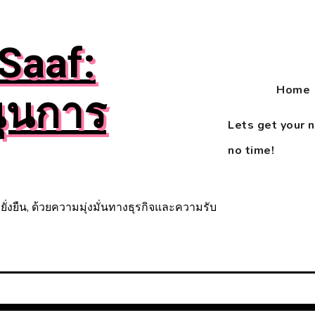
xSaaf:
Home
นุนการ
Lets get your n
no time!
่ยั่งยืน, ด้วยความมุ่งมั่นทางธุรกิจและความรับ