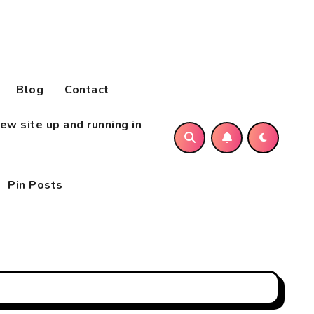
Blog
Contact
ew site up and running in
Pin Posts