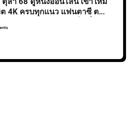
ตุลา 68 ดูหนังออนไลน์ เข้าใหม่
ดฮิต 4K ครบทุกแนว แฟนตาซี ตลก
องสบาย ๆ กับหนังฟรีเต็มเรื่อง
ents