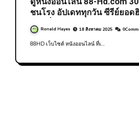
ดูหนังออนไลน์ 88-Hd.com 30 
ชนโรง อัปเดททุกวัน ซีรีย์ยอ
แอคชั่น โรแมนติก ดูหนัง พักสม
Ronald Hayes
18 สิงหาคม 2025
0Comm
Top 79 by Sol
88HD เว็บไซต์ หนังออนไลน์ ที่เ…