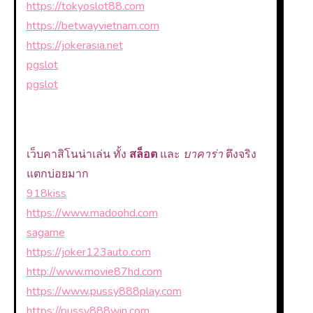
https://tokyoslot88.com
https://betwayvietnam.com
https://jokerasia.net
pgslot
pgslot
เว็บคาสิโนน่าเล่น ทั้ง
สล็อต
และ
บาคาร่า
ตึงจริง
แตกบ่อยมาก
918kiss
https://www.madoohd.com
sagame
https://joker123auto.com
http://www.movie87hd.com
https://www.pussy888play.com
https://pussy888win.com