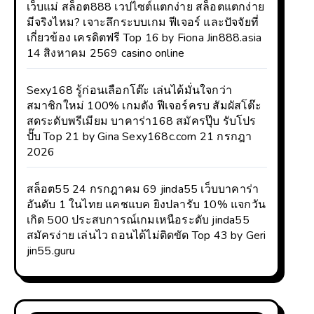
เว็บแม่ สล็อต888 เวปไซต์แตกง่าย สล็อตแตกง่าย
มีจริงไหม? เจาะลึกระบบเกม ฟีเจอร์ และปัจจัยที่
เกี่ยวข้อง เครดิตฟรี Top 16 by Fiona Jin888.asia
14 สิงหาคม 2569 casino online
Sexy168 รู้ก่อนเลือกโต๊ะ เล่นได้มั่นใจกว่า
สมาชิกใหม่ 100% เกมดัง ฟีเจอร์ครบ สัมผัสโต๊ะ
สดระดับพรีเมียม บาคาร่า168 สมัครปุ๊บ รับโปร
ปั๊บ Top 21 by Gina Sexy168c.com 21 กรกฎา
2026
สล็อต55 24 กรกฎาคม 69 jinda55 เว็บบาคาร่า
อันดับ 1 ในไทย แคชแบค ยิงปลารับ 10% แจกวัน
เกิด 500 ประสบการณ์เกมเหนือระดับ jinda55
สมัครง่าย เล่นไว ถอนได้ไม่ติดขัด Top 43 by Geri
jin55.guru