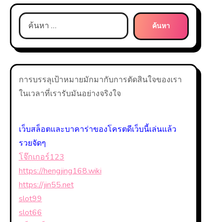
ค้นหา
สำหรับ:
การบรรลุเป้าหมายมักมากับการตัดสินใจของเรา
ในเวลาที่เรารับมันอย่างจริงใจ
เว็บสล็อตและบาคาร่าของโครตดีเว็บนี้เล่นแล้ว
รวยจัดๆ
โจ๊กเกอร์123
https://hengjing168.wiki
https://jin55.net
slot99
slot66