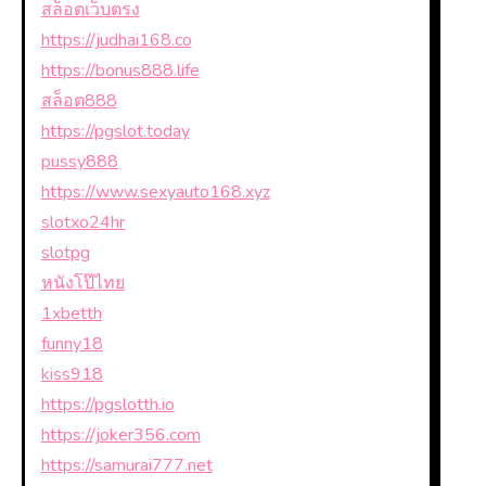
สล็อตเว็บตรง
https://judhai168.co
https://bonus888.life
สล็อต888
https://pgslot.today
pussy888
https://www.sexyauto168.xyz
slotxo24hr
slotpg
หนังโป๊ไทย
1xbetth
funny18
kiss918
https://pgslotth.io
https://joker356.com
https://samurai777.net