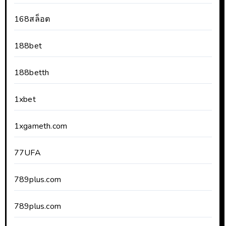
168สล็อต
188bet
188betth
1xbet
1xgameth.com
77UFA
789plus.com
789plus.com