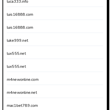
luca333.info
luis16888.com
luis16888.com
luke999.net
lux555.net
lux555.net
m4newonline.com
m4newonline.net
mac1bet789.com