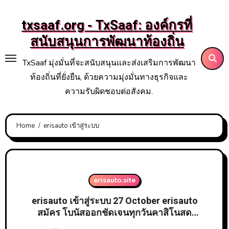
Skip
to
txsaaf.org - TxSaaf: องค์กรที่
content
สนับสนุนการพัฒนาท้องถิ่น
TxSaaf มุ่งมั่นที่จะสนับสนุนและส่งเสริมการพัฒนา
ท้องถิ่นที่ยั่งยืน, ด้วยความมุ่งมั่นทางธุรกิจและ
ความรับผิดชอบต่อสังคม.
Home
erisauto เข้าสู่ระบบ
erisauto.site
erisauto เข้าสู่ระบบ 27 October erisauto
สมัคร โบนัสออกชัดเจนทุกวันคาสิโนสด
มาตรฐานสูงสนุกได้ทุกเวลา Top 27 by