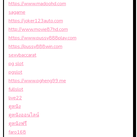
https://www.madoohd.com
sagame
https://joker123auto.com
http://www.movie87hd.com
https://www.pussy888play.com
https://pussy888win.com
sexybaccarat
pg slot
pgslot
https://www.pgheng99.me
fullslot
live22
ดูหนัง
ดูหนังออนไลน์
ดูหนังฟรี
faro168