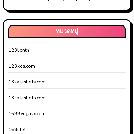
หมวดหมู่
123lionth
123xos.com
13satanbets.com
13satanbets.com
1688vegasx.com
168slot