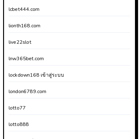
lcbet444.com
lionth168.com
live22slot
lnw365bet.com
lockdown168 เข้าสู่ระบบ
london6789.com
lotto77
lotto888