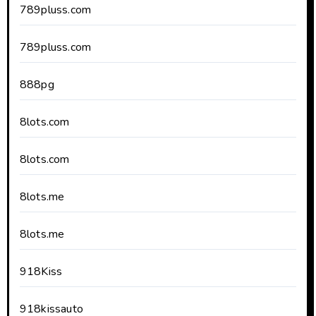
789pluss.com
789pluss.com
888pg
8lots.com
8lots.com
8lots.me
8lots.me
918Kiss
918kissauto