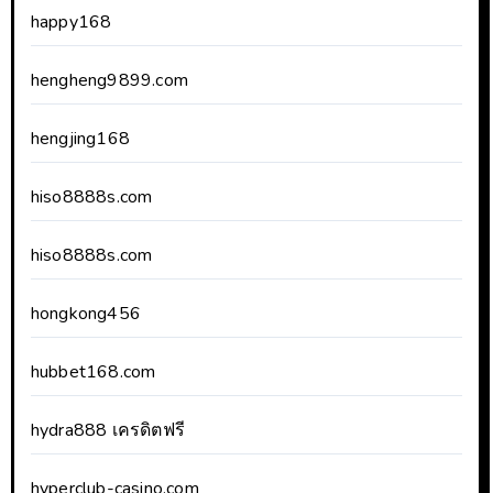
happy168
hengheng9899.com
hengjing168
hiso8888s.com
hiso8888s.com
hongkong456
hubbet168.com
hydra888 เครดิตฟรี
hyperclub-casino.com