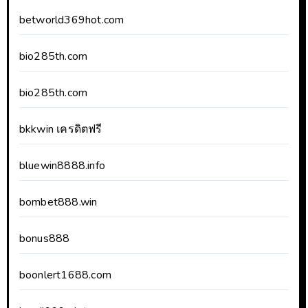
betworld369hot.com
bio285th.com
bio285th.com
bkkwin เครดิตฟรี
bluewin8888.info
bombet888.win
bonus888
boonlert1688.com