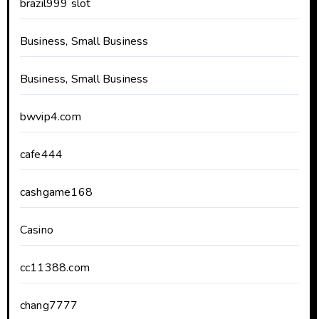
brazil999 slot
Business, Small Business
Business, Small Business
bwvip4.com
cafe444
cashgame168
Casino
cc11388.com
chang7777