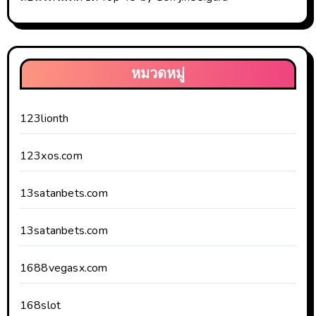
หมวดหมู่
123lionth
123xos.com
13satanbets.com
13satanbets.com
1688vegasx.com
168slot