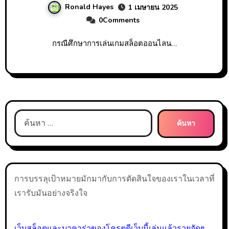
Ronald Hayes
1 เมษายน 2025
0Comments
กรณีศึกษาการเล่นเกมสล็อตออนไลน…
ค้นหา
สำหรับ:
การบรรลุเป้าหมายมักมากับการตัดสินใจของเราในเวลาที่
เรารับมันอย่างจริงใจ
เว็บสล็อตและบาคาร่าของโครตดีเว็บนี้เล่นแล้วรวยจัดๆ