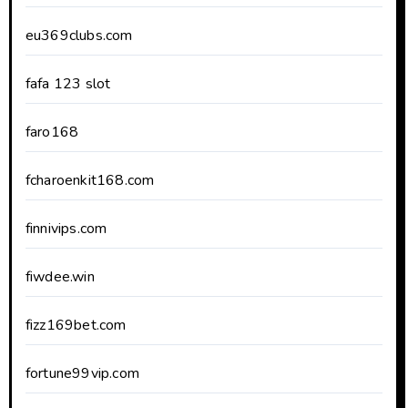
eu369clubs.com
fafa 123 slot
faro168
fcharoenkit168.com
finnivips.com
fiwdee.win
fizz169bet.com
fortune99vip.com