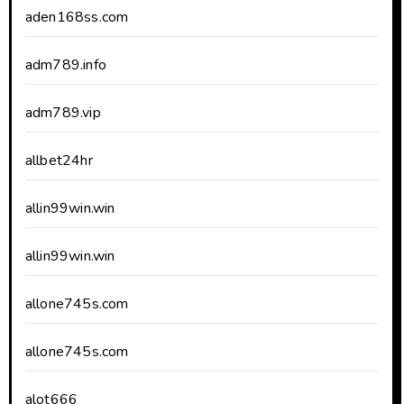
aden168ss.com
adm789.info
adm789.vip
allbet24hr
allin99win.win
allin99win.win
allone745s.com
allone745s.com
alot666