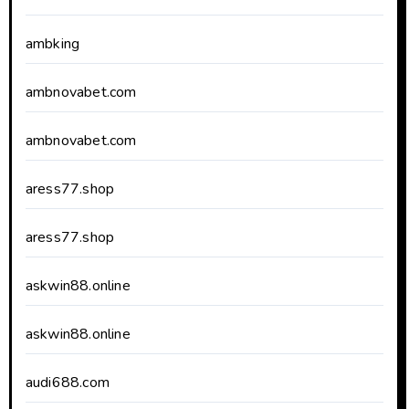
ambking
ambnovabet.com
ambnovabet.com
aress77.shop
aress77.shop
askwin88.online
askwin88.online
audi688.com