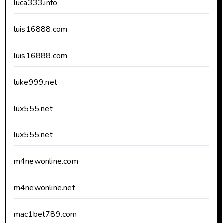
luca333.info
luis16888.com
luis16888.com
luke999.net
lux555.net
lux555.net
m4newonline.com
m4newonline.net
mac1bet789.com