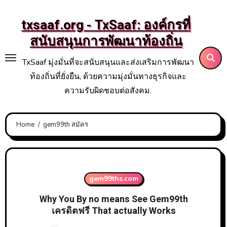
Skip
to
txsaaf.org - TxSaaf: องค์กรที่
content
สนับสนุนการพัฒนาท้องถิ่น
TxSaaf มุ่งมั่นที่จะสนับสนุนและส่งเสริมการพัฒนา
ท้องถิ่นที่ยั่งยืน, ด้วยความมุ่งมั่นทางธุรกิจและ
ความรับผิดชอบต่อสังคม.
Home
gem99th สมัคร
gem99ths.com
Why You By no means See Gem99th
เครดิตฟรี That actually Works