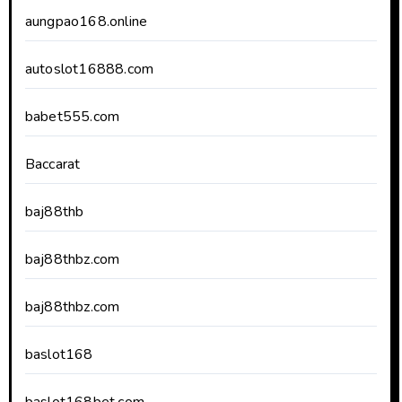
aungpao168.online
autoslot16888.com
babet555.com
Baccarat
baj88thb
baj88thbz.com
baj88thbz.com
baslot168