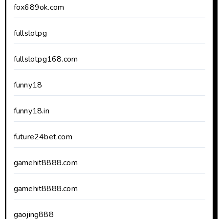
fox689ok.com
fullslotpg
fullslotpg168.com
funny18
funny18.in
future24bet.com
gamehit8888.com
gamehit8888.com
gaojing888