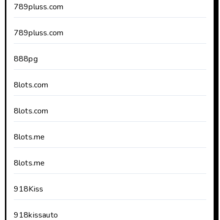
789pluss.com
789pluss.com
888pg
8lots.com
8lots.com
8lots.me
8lots.me
918Kiss
918kissauto