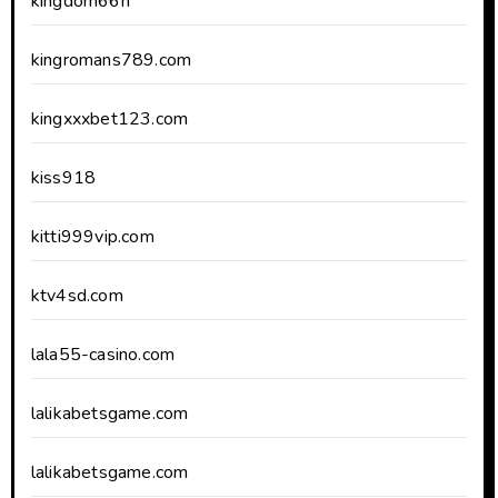
kingdom66n
kingromans789.com
kingxxxbet123.com
kiss918
kitti999vip.com
ktv4sd.com
lala55-casino.com
lalikabetsgame.com
lalikabetsgame.com