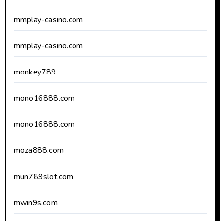
mmplay-casino.com
mmplay-casino.com
monkey789
mono16888.com
mono16888.com
moza888.com
mun789slot.com
mwin9s.com