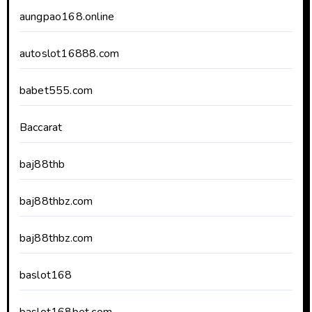
aungpao168.online
autoslot16888.com
babet555.com
Baccarat
baj88thb
baj88thbz.com
baj88thbz.com
baslot168