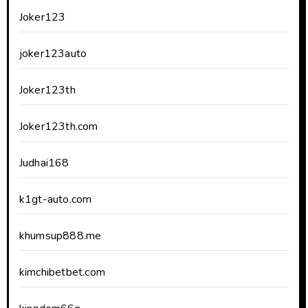
Joker123
joker123auto
Joker123th
Joker123th.com
Judhai168
k1gt-auto.com
khumsup888.me
kimchibetbet.com