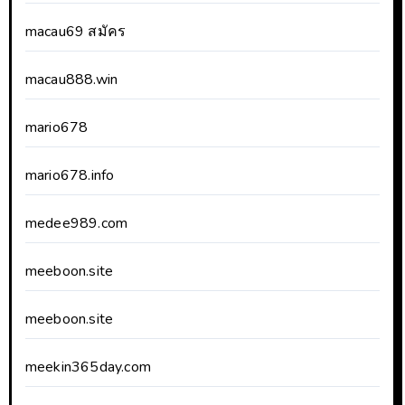
macau69 สมัคร
macau888.win
mario678
mario678.info
medee989.com
meeboon.site
meeboon.site
meekin365day.com