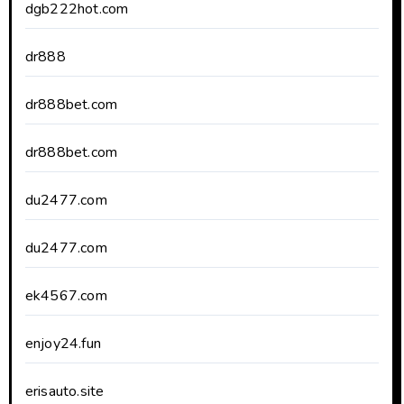
dgb222hot.com
dr888
dr888bet.com
dr888bet.com
du2477.com
du2477.com
ek4567.com
enjoy24.fun
erisauto.site