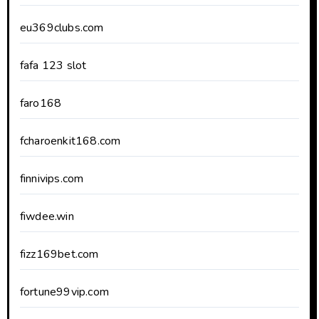
eu369clubs.com
fafa 123 slot
faro168
fcharoenkit168.com
finnivips.com
fiwdee.win
fizz169bet.com
fortune99vip.com