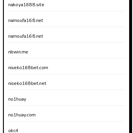
nakoya1688.site
namoufa168.net
namoufa168.net
nbwin.me
niseko168bet.com
niseko168bet.net
no1huay
no1huay.com
okc4