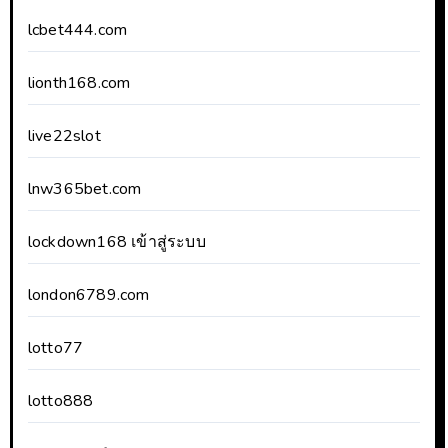
lcbet444.com
lionth168.com
live22slot
lnw365bet.com
lockdown168 เข้าสู่ระบบ
london6789.com
lotto77
lotto888