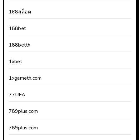
168สล็อต
188bet
188betth
1xbet
1xgameth.com
77UFA
789plus.com
789plus.com