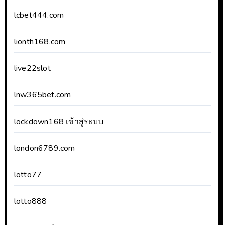
lcbet444.com
lionth168.com
live22slot
lnw365bet.com
lockdown168 เข้าสู่ระบบ
london6789.com
lotto77
lotto888