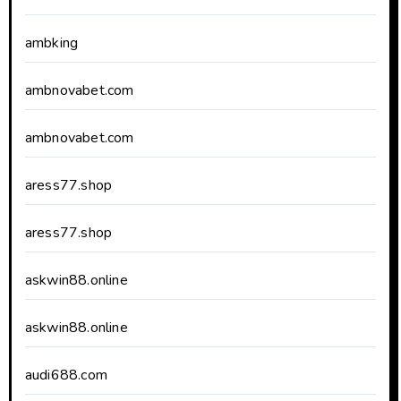
ambking
ambnovabet.com
ambnovabet.com
aress77.shop
aress77.shop
askwin88.online
askwin88.online
audi688.com