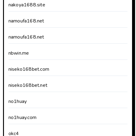
nakoya1688.site
namoufa168.net
namoufa168.net
nbwin.me
niseko168bet.com
niseko168bet.net
no1huay
no1huay.com
okc4