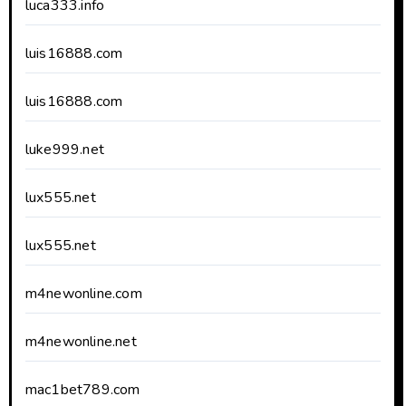
luca333.info
luis16888.com
luis16888.com
luke999.net
lux555.net
lux555.net
m4newonline.com
m4newonline.net
mac1bet789.com