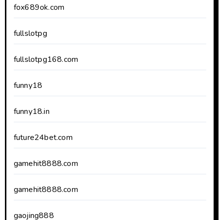
fox689ok.com
fullslotpg
fullslotpg168.com
funny18
funny18.in
future24bet.com
gamehit8888.com
gamehit8888.com
gaojing888