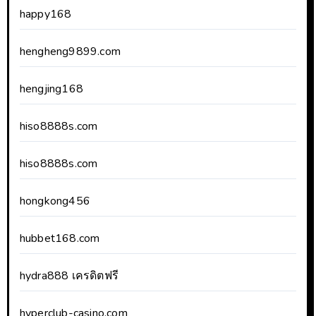
happy168
hengheng9899.com
hengjing168
hiso8888s.com
hiso8888s.com
hongkong456
hubbet168.com
hydra888 เครดิตฟรี
hyperclub-casino.com