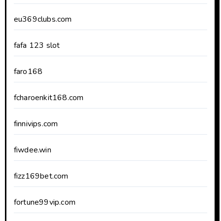
eu369clubs.com
fafa 123 slot
faro168
fcharoenkit168.com
finnivips.com
fiwdee.win
fizz169bet.com
fortune99vip.com