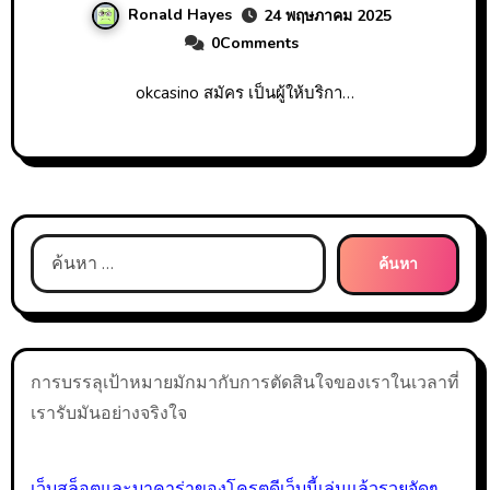
Ronald Hayes
24 พฤษภาคม 2025
0Comments
okcasino สมัคร เป็นผู้ให้บริกา…
ค้นหา
สำหรับ:
การบรรลุเป้าหมายมักมากับการตัดสินใจของเราในเวลาที่
เรารับมันอย่างจริงใจ
เว็บสล็อตและบาคาร่าของโครตดีเว็บนี้เล่นแล้วรวยจัดๆ